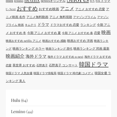
hulu
netflixオリジナル
tvN
tvn ドラマ
lemino
おすすめ
アニメ
おすすめ映画
アニメ おすすめ 恋愛
ア
U-Next
ニメ映画 名作
アニメ無料動画
アニメ 無料視聴
アマゾンプライム
アマゾン
ドラマ
ドラマおすすめ 恋愛
ランキング
今期 アニ
プライム 映画
キムテリ
映画
メ おすすめ 冬
今期 アニメ おすすめ 夏
恋愛
今期 アニメ おすすめ 春
映画おすすめ 洋画
映画おすすめ netflix アニメ
映画おすすめ 感動
映画ランキ
映画ランキング ホラー
映画ランキング 邦画 最新
ング
映画ランキング 歴代
映画紹介
海外ドラマ
海外ドラマ おすすめ u-next
海外ドラマ おすすめ
韓国ドラマ
異世界 おすすめ
石野真子 コンサート
恋愛
石野真子
韓国女優 ラ
韓国ドラマ 人気女優
韓国ドラマ情報局
韓国ドラマ 時代劇 コメディ
ンキング 美人
Hulu
(64)
Lemino
(44)