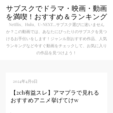
Skip
サブスクでドラマ・映画・動画
to
を満喫！おすすめ＆ランキング
content
Netflix、Hulu、U-NEXT…サブスク選びに迷いません
か？この動画では、あなたにぴったりのサブスクを見つ
けるお手伝いをします！ジャンル別おすすめ作品、人気
ランキングなど今すぐ動画をチェックして、お気に入り
の作品を見つけよう！
【2ch有益スレ】アマプラで見れる
おすすめアニメ挙げてけw