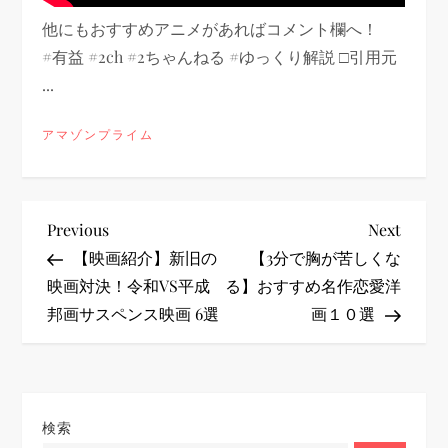
他にもおすすめアニメがあればコメント欄へ！
#有益 #2ch #2ちゃんねる #ゆっくり解説 □引用元
...
アマゾンプライム
投
Previous
Next
Previous
Next
Post
Post
【映画紹介】新旧の
【3分で胸が苦しくな
稿
映画対決！令和VS平成
る】おすすめ名作恋愛洋
邦画サスペンス映画 6選
画１０選
ナ
ビ
ゲ
検索