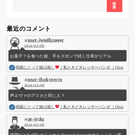
ー
検
索
シ
最近のコメント
ョ
@user-jw6dh2qq9g
2024-02-06
ン
お菓子？を食べた後、手をズボンで拭く仕草がリアル
両親にとって娘は推し
｜私ときどきレッサーパンダ ｜Disney (
@user-fl1zk5ww7n
2024-02-06
声エヴァのアスカと同じ人？
両親にとって娘は推し
｜私ときどきレッサーパンダ ｜Disney (
@ar-jz5kc
2024-02-06
韓国だとNetflixオリジナルのsweet homeがめちゃくちゃ面