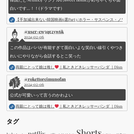
白いです...！！(ドラマです)
【手加減出来ない韓国映画6選Part3/ホラー・サスペンス・ノワ
@user-ew5qg2yw6k
2024-02-06
この作品はパパが有能すぎて面白いよな笑白い線引くやつき
れいにやりながら会話するとこ笑った
両親にとって娘は推し
｜私ときどきレッサーパンダ ｜Disney (
@rokettoreimunofan
2024-02-06
公式が可愛いって言うのかわよい
両親にとって娘は推し
｜私ときどきレッサーパンダ ｜Disney (
タグ
Shorts
netflix