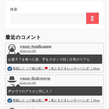
シ
検索
検
ョ
索
ン
最近のコメント
@user-jw6dh2qq9g
2024-02-06
お菓子？を食べた後、手をズボンで拭く仕草がリアル
両親にとって娘は推し
｜私ときどきレッサーパンダ ｜Disney (
@user-fl1zk5ww7n
2024-02-06
声エヴァのアスカと同じ人？
両親にとって娘は推し
｜私ときどきレッサーパンダ ｜Disney (