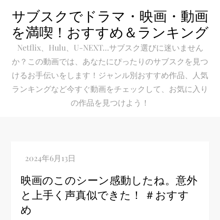
Skip
サブスクでドラマ・映画・動画
to
を満喫！おすすめ＆ランキング
content
Netflix、Hulu、U-NEXT…サブスク選びに迷いません
か？この動画では、あなたにぴったりのサブスクを見つ
けるお手伝いをします！ジャンル別おすすめ作品、人気
ランキングなど今すぐ動画をチェックして、お気に入り
の作品を見つけよう！
映画のこのシーン感動したね。意外
と上手く声真似できた！ ＃おすす
め