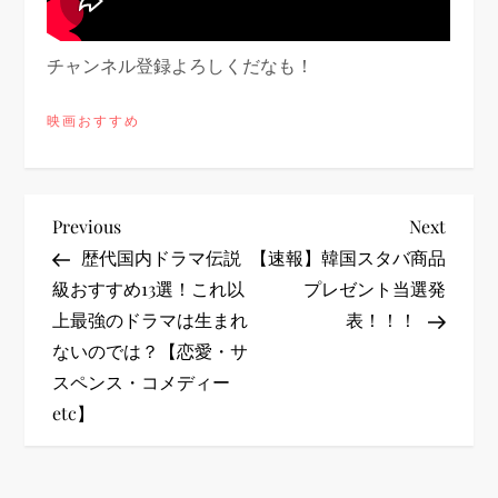
チャンネル登録よろしくだなも！
映画おすすめ
投
Previous
Next
Previous
Next
Post
Post
歴代国内ドラマ伝説
【速報】韓国スタバ商品
稿
級おすすめ13選！これ以
プレゼント当選発
上最強のドラマは生まれ
表！！！
ナ
ないのでは？【恋愛・サ
ビ
スペンス・コメディー
etc】
ゲ
ー