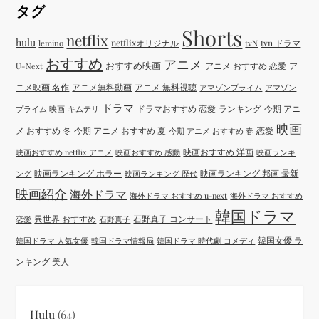
タグ
Shorts
netflix
hulu
netflixオリジナル
tvN
tvn ドラマ
lemino
おすすめ
アニメ
おすすめ映画
アニメ おすすめ 恋愛
ア
U-Next
ニメ映画 名作
アニメ無料動画
アニメ 無料視聴
アマゾンプライム
アマゾン
ドラマ
ドラマおすすめ 恋愛
ランキング
今期 アニ
プライム 映画
キムテリ
映画
メ おすすめ 冬
今期 アニメ おすすめ 夏
恋愛
今期 アニメ おすすめ 春
映画おすすめ 洋画
映画おすすめ netflix アニメ
映画おすすめ 感動
映画ランキ
映画ランキング ホラー
映画ランキング 邦画 最新
ング
映画ランキング 歴代
映画紹介
海外ドラマ
海外ドラマ おすすめ u-next
海外ドラマ おすすめ
韓国ドラマ
異世界 おすすめ
石野真子 コンサート
恋愛
石野真子
韓国女優 ラ
韓国ドラマ 人気女優
韓国ドラマ情報局
韓国ドラマ 時代劇 コメディ
ンキング 美人
Hulu
(64)