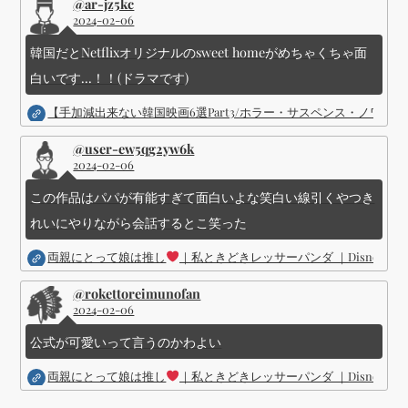
@ar-jz5kc
2024-02-06
韓国だとNetflixオリジナルのsweet homeがめちゃくちゃ面
白いです...！！(ドラマです)
【手加減出来ない韓国映画6選Part3/ホラー・サスペンス・ノワ
@user-ew5qg2yw6k
2024-02-06
この作品はパパが有能すぎて面白いよな笑白い線引くやつき
れいにやりながら会話するとこ笑った
両親にとって娘は推し
｜私ときどきレッサーパンダ ｜Disney (
@rokettoreimunofan
2024-02-06
公式が可愛いって言うのかわよい
両親にとって娘は推し
｜私ときどきレッサーパンダ ｜Disney (