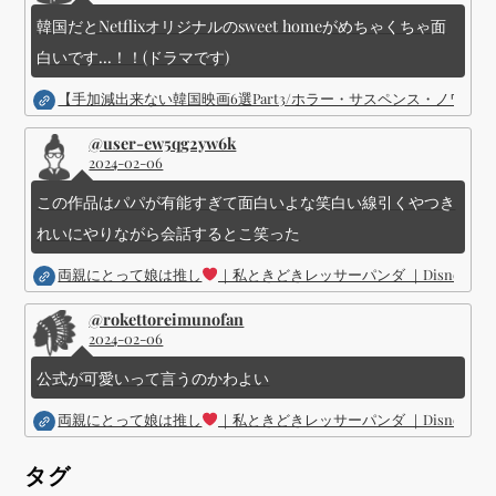
韓国だとNetflixオリジナルのsweet homeがめちゃくちゃ面
白いです...！！(ドラマです)
【手加減出来ない韓国映画6選Part3/ホラー・サスペンス・ノワ
@user-ew5qg2yw6k
2024-02-06
この作品はパパが有能すぎて面白いよな笑白い線引くやつき
れいにやりながら会話するとこ笑った
両親にとって娘は推し
｜私ときどきレッサーパンダ ｜Disney (
@rokettoreimunofan
2024-02-06
公式が可愛いって言うのかわよい
両親にとって娘は推し
｜私ときどきレッサーパンダ ｜Disney (
タグ