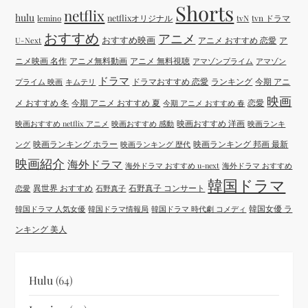
Shorts
netflix
hulu
netflixオリジナル
tvN
tvn ドラマ
lemino
おすすめ
アニメ
おすすめ映画
アニメ おすすめ 恋愛
ア
U-Next
ニメ映画 名作
アニメ無料動画
アニメ 無料視聴
アマゾンプライム
アマゾン
ドラマ
ドラマおすすめ 恋愛
ランキング
今期 アニ
プライム 映画
キムテリ
映画
メ おすすめ 冬
今期 アニメ おすすめ 夏
恋愛
今期 アニメ おすすめ 春
映画おすすめ 洋画
映画おすすめ netflix アニメ
映画おすすめ 感動
映画ランキ
映画ランキング ホラー
映画ランキング 邦画 最新
ング
映画ランキング 歴代
映画紹介
海外ドラマ
海外ドラマ おすすめ u-next
海外ドラマ おすすめ
韓国ドラマ
異世界 おすすめ
石野真子 コンサート
恋愛
石野真子
韓国女優 ラ
韓国ドラマ 人気女優
韓国ドラマ情報局
韓国ドラマ 時代劇 コメディ
ンキング 美人
Hulu
(64)