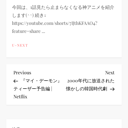
今回は、1話見たら止まらなくなる神アニメを紹介
します(^^) 続き↓
https://youtube.com/shorts/7IJthKFAAO4?
feature=share ...
U-NEXT
投
Previous
Next
Previous
Next
Post
Post
『マイ・デーモン』
2000年代に放送された
稿
ティーザー予告編 |
懐かしの韓国時代劇
Netflix
ナ
ビ