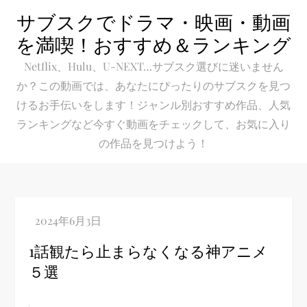
Skip
サブスクでドラマ・映画・動画
to
を満喫！おすすめ＆ランキング
content
Netflix、Hulu、U-NEXT…サブスク選びに迷いません
か？この動画では、あなたにぴったりのサブスクを見つ
けるお手伝いをします！ジャンル別おすすめ作品、人気
ランキングなど今すぐ動画をチェックして、お気に入り
の作品を見つけよう！
1話観たら止まらなくなる神アニメ
５選