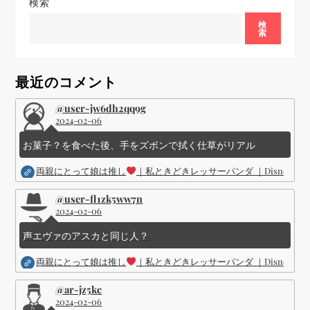
ゲ
検索
ー
検
索
シ
最近のコメント
ョ
@user-jw6dh2qq9g
2024-02-06
ン
お菓子？を食べた後、手をズボンで拭く仕草がリアル
両親にとって娘は推し
｜私ときどきレッサーパンダ ｜Disney (
@user-fl1zk5ww7n
2024-02-06
声エヴァのアスカと同じ人？
両親にとって娘は推し
｜私ときどきレッサーパンダ ｜Disney (
@ar-jz5kc
2024-02-06