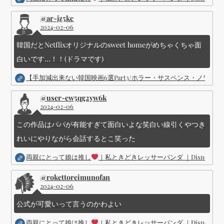
@ar-jz5kc
2024-02-06
韓国だとNetflixオリジナルのsweet homeがめちゃくちゃ面
白いです...！！(ドラマです)
【手加減出来ない韓国映画6選Part3/ホラー・サスペンス・ノワ
@user-ew5qg2yw6k
2024-02-06
この作品はパパが有能すぎて面白いよな笑白い線引くやつき
れいにやりながら会話するとこ笑った
両親にとって娘は推し
｜私ときどきレッサーパンダ ｜Disney (
@rokettoreimunofan
2024-02-06
公式が可愛いって言うのかわよい
両親にとって娘は推し
｜私ときどきレッサーパンダ ｜Disney (