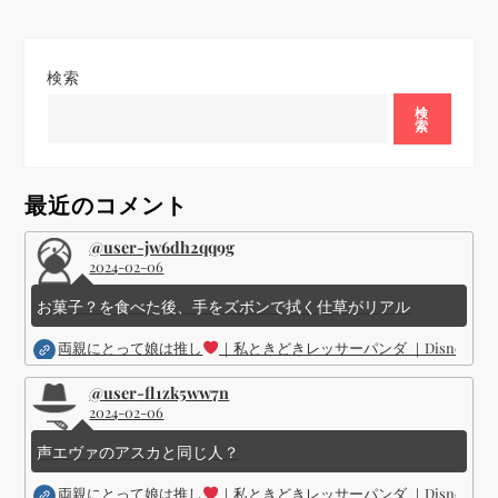
ナ
ビ
検索
ゲ
検
索
ー
シ
最近のコメント
@user-jw6dh2qq9g
ョ
2024-02-06
ン
お菓子？を食べた後、手をズボンで拭く仕草がリアル
両親にとって娘は推し
｜私ときどきレッサーパンダ ｜Disney (
@user-fl1zk5ww7n
2024-02-06
声エヴァのアスカと同じ人？
両親にとって娘は推し
｜私ときどきレッサーパンダ ｜Disney (