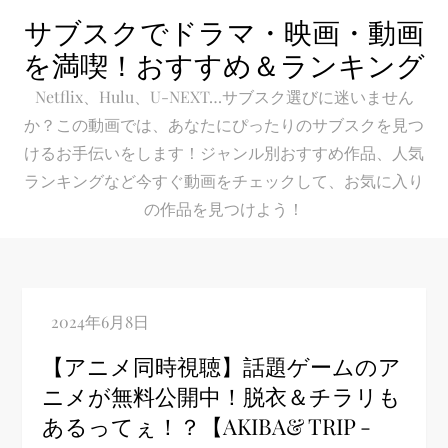
Skip
サブスクでドラマ・映画・動画
to
を満喫！おすすめ＆ランキング
content
Netflix、Hulu、U-NEXT…サブスク選びに迷いません
か？この動画では、あなたにぴったりのサブスクを見つ
けるお手伝いをします！ジャンル別おすすめ作品、人気
ランキングなど今すぐ動画をチェックして、お気に入り
の作品を見つけよう！
【アニメ同時視聴】話題ゲームのア
ニメが無料公開中！脱衣＆チラリも
あるってぇ！？【AKIBA& TRIP -