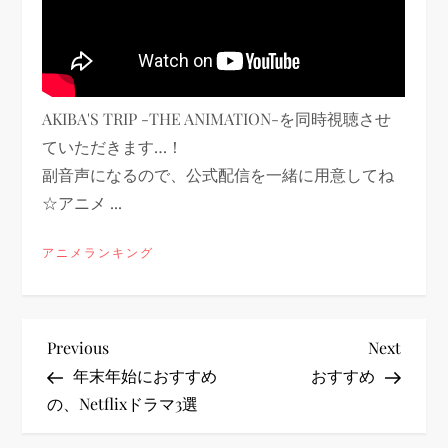
AKIBA'S TRIP -THE ANIMATION-を同時視聴させ
ていただきます…！
副音声になるので、公式配信を一緒に用意してね
☆アニメ ...
アニメランキング
投
Previous
Next
Previous
Next
Post
Post
年末年始におすすめ
おすすめ
稿
の、Netflixドラマ3選