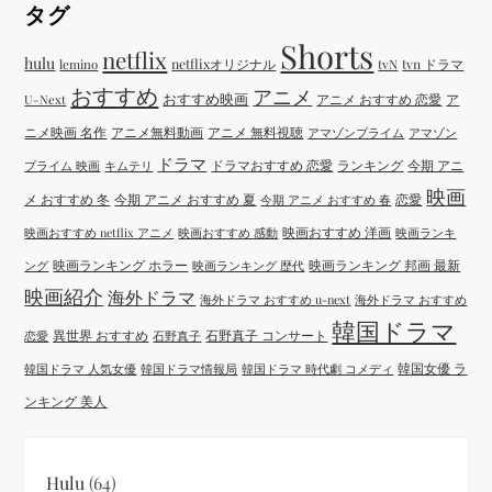
タグ
Shorts
netflix
hulu
netflixオリジナル
tvN
tvn ドラマ
lemino
おすすめ
アニメ
おすすめ映画
アニメ おすすめ 恋愛
ア
U-Next
ニメ映画 名作
アニメ無料動画
アニメ 無料視聴
アマゾンプライム
アマゾン
ドラマ
ドラマおすすめ 恋愛
ランキング
今期 アニ
プライム 映画
キムテリ
映画
メ おすすめ 冬
今期 アニメ おすすめ 夏
恋愛
今期 アニメ おすすめ 春
映画おすすめ 洋画
映画おすすめ netflix アニメ
映画おすすめ 感動
映画ランキ
映画ランキング ホラー
映画ランキング 邦画 最新
ング
映画ランキング 歴代
映画紹介
海外ドラマ
海外ドラマ おすすめ u-next
海外ドラマ おすすめ
韓国ドラマ
異世界 おすすめ
石野真子 コンサート
恋愛
石野真子
韓国女優 ラ
韓国ドラマ 人気女優
韓国ドラマ情報局
韓国ドラマ 時代劇 コメディ
ンキング 美人
Hulu
(64)