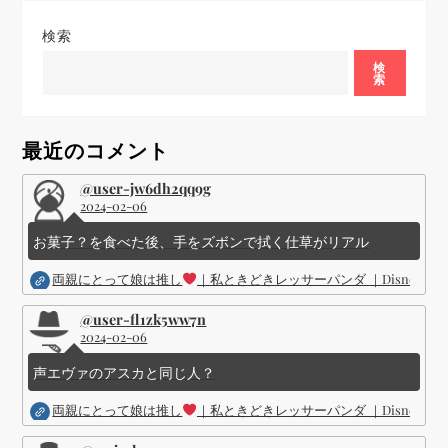
ー
検索
シ
検
索
ョ
最近のコメント
ン
@user-jw6dh2qq9g
2024-02-06
お菓子？を食べた後、手をズボンで拭く仕草がリアル
両親にとって娘は推し
｜私ときどきレッサーパンダ ｜Disney (
@user-fl1zk5ww7n
2024-02-06
声エヴァのアスカと同じ人？
両親にとって娘は推し
｜私ときどきレッサーパンダ ｜Disney (