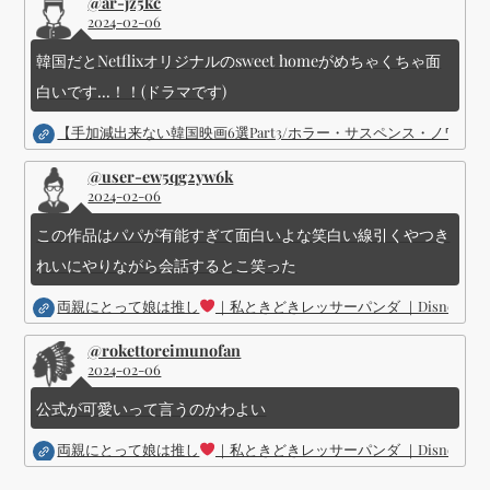
@ar-jz5kc
2024-02-06
韓国だとNetflixオリジナルのsweet homeがめちゃくちゃ面
白いです...！！(ドラマです)
【手加減出来ない韓国映画6選Part3/ホラー・サスペンス・ノワ
@user-ew5qg2yw6k
2024-02-06
この作品はパパが有能すぎて面白いよな笑白い線引くやつき
れいにやりながら会話するとこ笑った
両親にとって娘は推し
｜私ときどきレッサーパンダ ｜Disney (
@rokettoreimunofan
2024-02-06
公式が可愛いって言うのかわよい
両親にとって娘は推し
｜私ときどきレッサーパンダ ｜Disney (