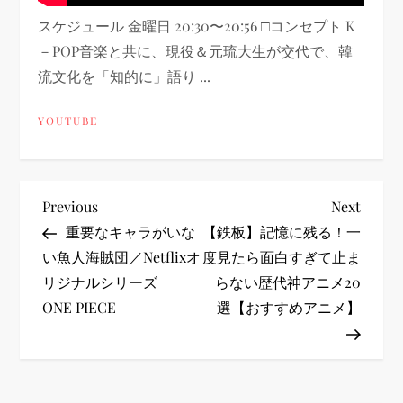
スケジュール 金曜日 20:30〜20:56 □コンセプト K
－POP音楽と共に、現役＆元琉大生が交代で、韓
流文化を「知的に」語り ...
YOUTUBE
投
Previous
Next
Previous
Next
Post
Post
重要なキャラがいな
【鉄板】記憶に残る！一
稿
い魚人海賊団／Netflixオ
度見たら面白すぎて止ま
リジナルシリーズ
らない歴代神アニメ20
ナ
ONE PIECE
選【おすすめアニメ】
ビ
ゲ