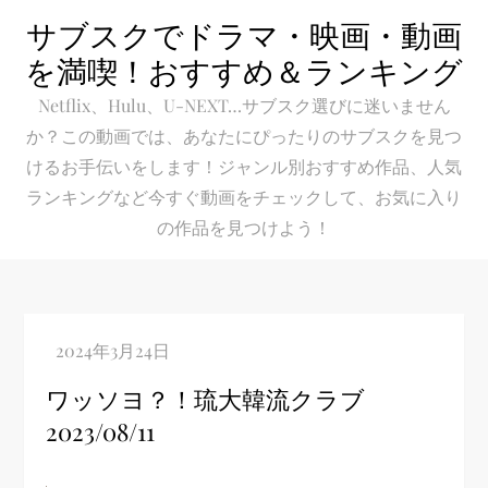
Skip
サブスクでドラマ・映画・動画
to
を満喫！おすすめ＆ランキング
content
Netflix、Hulu、U-NEXT…サブスク選びに迷いません
か？この動画では、あなたにぴったりのサブスクを見つ
けるお手伝いをします！ジャンル別おすすめ作品、人気
ランキングなど今すぐ動画をチェックして、お気に入り
の作品を見つけよう！
ワッソヨ？！琉大韓流クラブ
2023/08/11