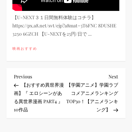
【U-NEXT３１日間無料体験はコチラ】
https://px.a8.net/svt/ejp?a8mat=3T6FNC 8DUSHE
3250 6GZCH 【U-NEXTを25円/日で ...
映画おすすめ
投
Previous
Next
Previous
Next
Post
Post
【おすすめ異世界漫
【学園アニメ】学園ラブ
稿
画】『 エロシーンがあ
コメアニメランキング
る異世界漫画 PART4 』
TOP30！【アニメランキ
ナ
10作品
ング】
ビ