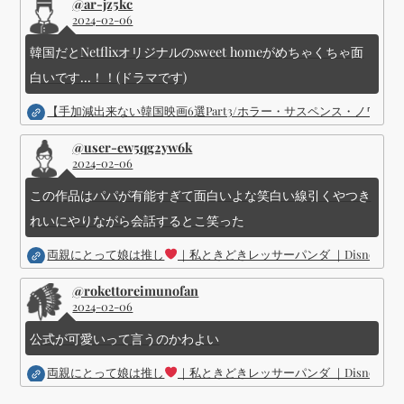
@ar-jz5kc
2024-02-06
韓国だとNetflixオリジナルのsweet homeがめちゃくちゃ面
白いです...！！(ドラマです)
【手加減出来ない韓国映画6選Part3/ホラー・サスペンス・ノワ
@user-ew5qg2yw6k
2024-02-06
この作品はパパが有能すぎて面白いよな笑白い線引くやつき
れいにやりながら会話するとこ笑った
両親にとって娘は推し
｜私ときどきレッサーパンダ ｜Disney (
@rokettoreimunofan
2024-02-06
公式が可愛いって言うのかわよい
両親にとって娘は推し
｜私ときどきレッサーパンダ ｜Disney (