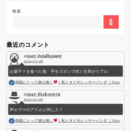
ゲ
検索
ー
検
索
シ
ョ
最近のコメント
ン
@user-jw6dh2qq9g
2024-02-06
お菓子？を食べた後、手をズボンで拭く仕草がリアル
両親にとって娘は推し
｜私ときどきレッサーパンダ ｜Disney (
@user-fl1zk5ww7n
2024-02-06
声エヴァのアスカと同じ人？
両親にとって娘は推し
｜私ときどきレッサーパンダ ｜Disney (