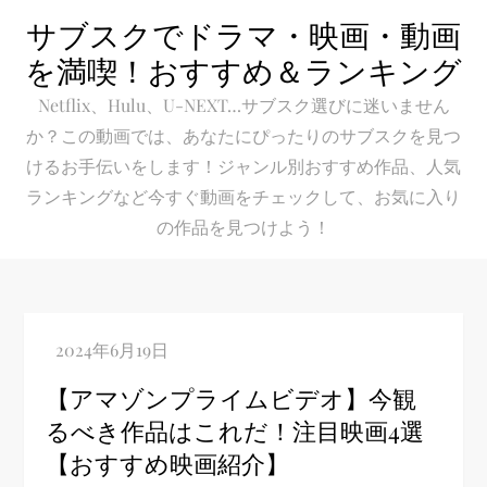
Skip
サブスクでドラマ・映画・動画
to
を満喫！おすすめ＆ランキング
content
Netflix、Hulu、U-NEXT…サブスク選びに迷いません
か？この動画では、あなたにぴったりのサブスクを見つ
けるお手伝いをします！ジャンル別おすすめ作品、人気
ランキングなど今すぐ動画をチェックして、お気に入り
の作品を見つけよう！
【アマゾンプライムビデオ】今観
るべき作品はこれだ！注目映画4選
【おすすめ映画紹介】