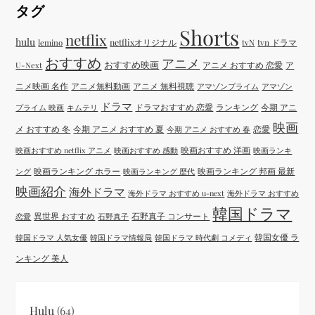
タグ
Shorts
netflix
hulu
netflixオリジナル
tvN
tvn ドラマ
lemino
おすすめ
アニメ
おすすめ映画
アニメ おすすめ 恋愛
ア
U-Next
ニメ映画 名作
アニメ無料動画
アニメ 無料視聴
アマゾンプライム
アマゾン
ドラマ
ドラマおすすめ 恋愛
ランキング
今期 アニ
プライム 映画
キムテリ
映画
メ おすすめ 冬
今期 アニメ おすすめ 夏
恋愛
今期 アニメ おすすめ 春
映画おすすめ 洋画
映画おすすめ netflix アニメ
映画おすすめ 感動
映画ランキ
映画ランキング ホラー
映画ランキング 邦画 最新
ング
映画ランキング 歴代
映画紹介
海外ドラマ
海外ドラマ おすすめ u-next
海外ドラマ おすすめ
韓国ドラマ
異世界 おすすめ
石野真子 コンサート
恋愛
石野真子
韓国女優 ラ
韓国ドラマ 人気女優
韓国ドラマ情報局
韓国ドラマ 時代劇 コメディ
ンキング 美人
Hulu
(64)