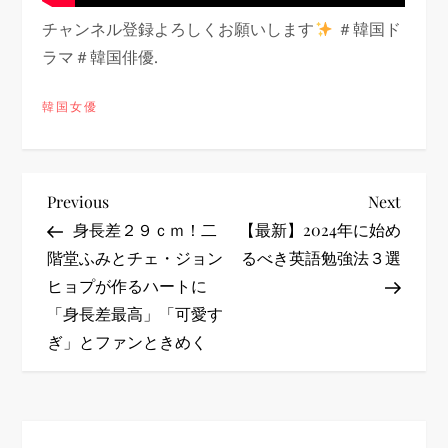
チャンネル登録よろしくお願いします
＃韓国ド
ラマ＃韓国俳優.
韓国女優
投
Previous
Next
Previous
Next
Post
Post
身長差２９ｃｍ！二
【最新】2024年に始め
稿
階堂ふみとチェ・ジョン
るべき英語勉強法３選
ヒョプが作るハートに
ナ
「身長差最高」「可愛す
ビ
ぎ」とファンときめく
ゲ
ー