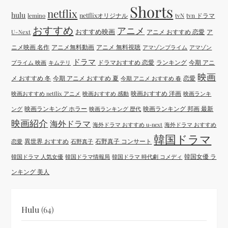
Shorts
netflix
hulu
netflixオリジナル
tvN
tvn ドラマ
lemino
おすすめ
アニメ
おすすめ映画
アニメ おすすめ 恋愛
ア
U-Next
ニメ映画 名作
アニメ無料動画
アニメ 無料視聴
アマゾンプライム
アマゾン
ドラマ
ドラマおすすめ 恋愛
ランキング
今期 アニ
プライム 映画
キムテリ
映画
メ おすすめ 冬
今期 アニメ おすすめ 夏
恋愛
今期 アニメ おすすめ 春
映画おすすめ 洋画
映画おすすめ netflix アニメ
映画おすすめ 感動
映画ランキ
映画ランキング ホラー
映画ランキング 邦画 最新
ング
映画ランキング 歴代
映画紹介
海外ドラマ
海外ドラマ おすすめ u-next
海外ドラマ おすすめ
韓国ドラマ
異世界 おすすめ
石野真子 コンサート
恋愛
石野真子
韓国女優 ラ
韓国ドラマ 人気女優
韓国ドラマ情報局
韓国ドラマ 時代劇 コメディ
ンキング 美人
Hulu
(64)