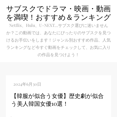
Skip
サブスクでドラマ・映画・動画
to
を満喫！おすすめ＆ランキング
content
Netflix、Hulu、U-NEXT…サブスク選びに迷いません
か？この動画では、あなたにぴったりのサブスクを見つ
けるお手伝いをします！ジャンル別おすすめ作品、人気
ランキングなど今すぐ動画をチェックして、お気に入り
の作品を見つけよう！
【韓服が似合う女優】歴史劇が似合
う美人韓国女優10選！