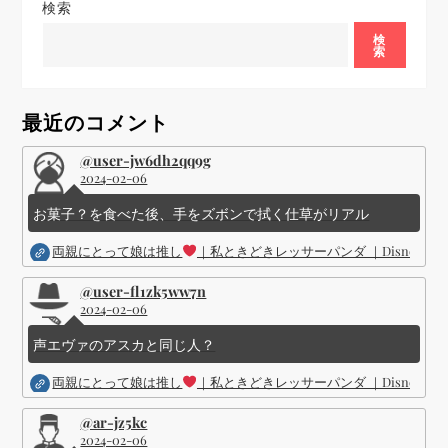
検索
シ
検
索
ョ
最近のコメント
ン
@user-jw6dh2qq9g
2024-02-06
お菓子？を食べた後、手をズボンで拭く仕草がリアル
両親にとって娘は推し
｜私ときどきレッサーパンダ ｜Disney (
@user-fl1zk5ww7n
2024-02-06
声エヴァのアスカと同じ人？
両親にとって娘は推し
｜私ときどきレッサーパンダ ｜Disney (
@ar-jz5kc
2024-02-06