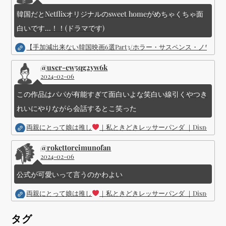
韓国だとNetflixオリジナルのsweet homeがめちゃくちゃ面
白いです...！！(ドラマです)
【手加減出来ない韓国映画6選Part3/ホラー・サスペンス・ノワ
@user-ew5qg2yw6k
2024-02-06
この作品はパパが有能すぎて面白いよな笑白い線引くやつき
れいにやりながら会話するとこ笑った
両親にとって娘は推し
｜私ときどきレッサーパンダ ｜Disney (
@rokettoreimunofan
2024-02-06
公式が可愛いって言うのかわよい
両親にとって娘は推し
｜私ときどきレッサーパンダ ｜Disney (
タグ