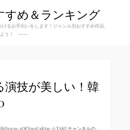
すすめ＆ランキング
クを見つけるお手伝いをします！ジャンル別おすすめ作品、
よう！
る演技が美しい！韓
0
kihDya3n-1OFXn0Us8Aw ☆TAKUチャンネルの ...