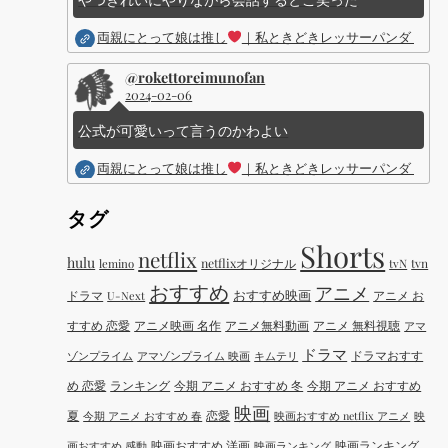
両親にとって娘は推し
｜私ときどきレッサーパンダ ｜Dis
@rokettoreimunofan
2024-02-06
公式が可愛いって言うのかわよい
両親にとって娘は推し
｜私ときどきレッサーパンダ ｜Dis
タグ
Shorts
netflix
hulu
netflixオリジナル
tvN
tvn
lemino
おすすめ
アニメ
おすすめ映画
ドラマ
アニメ お
U-Next
すすめ 恋愛
アニメ映画 名作
アニメ無料動画
アニメ 無料視聴
アマ
ドラマ
ドラマおすす
ゾンプライム
アマゾンプライム 映画
キムテリ
め 恋愛
ランキング
今期 アニメ おすすめ 冬
今期 アニメ おすすめ
映画
夏
恋愛
今期 アニメ おすすめ 春
映画おすすめ netflix アニメ
映
映画おすすめ 洋画
映画ランキング
画おすすめ 感動
映画ランキング