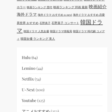
映画紹介
ホラー
映画ランキング 邦画 最新
映画ランキング 歴代
海外ドラマ
海外ドラマ おすすめ u-next
海外ドラマ おすすめ 恋愛
韓国ドラ
異世界 おすすめ
石野真子 コンサート
石野真子
マ
韓国ドラマ 人気女優
韓国ドラマ情報局
韓国ドラマ 時代劇 コメデ
韓国女優 ランキング 美人
ィ
Hulu
(64)
Lemino
(44)
Netflix
(54)
U-Next
(100)
Youtube
(125)
アニメおすすめ
(252)