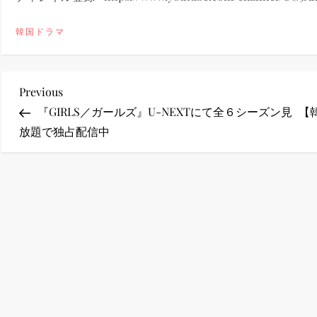
ney (ディズニープラス）
韓国ドラマ
投
Previous
Previous
Post
『GIRLS／ガールズ』U-NEXTにて全６シーズン見
【
ney (ディズニープラス）
稿
放題で独占配信中
ナ
ビ
ゲ
ス・ノワール】韓国至上の《最凶の悪》が登場する韓国映画。
ー
シ