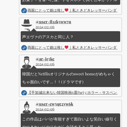
両親にとって娘は推し
｜私ときどきレッサーパンダ ｜Dis
@user-fl1zk5ww7n
2024-02-06
声エヴァのアスカと同じ人？
両親にとって娘は推し
｜私ときどきレッサーパンダ ｜Dis
@ar-jz5kc
2024-02-06
韓国だとNetflixオリジナルのsweet homeがめちゃく
ちゃ面白いです...！！(ドラマです)
【手加減出来ない韓国映画6選Part3/ホラー・サスペン
@user-ew5qg2yw6k
2024-02-06
この作品はパパが有能すぎて面白いよな笑白い線引く
やつきれいにやりながら会話するとこ笑った