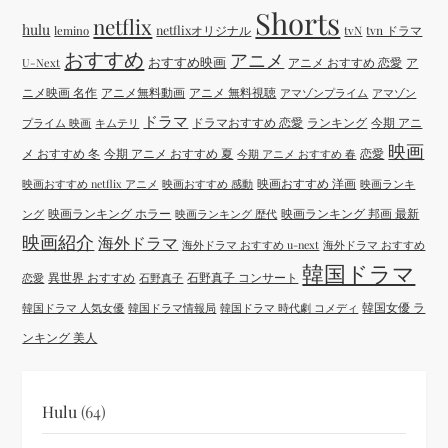
Shorts
netflix
hulu
netflixオリジナル
tvN
tvn ドラマ
lemino
おすすめ
アニメ
おすすめ映画
アニメ おすすめ 恋愛
ア
U-Next
ニメ映画 名作
アニメ無料動画
アニメ 無料視聴
アマゾンプライム
アマゾン
ドラマ
ドラマおすすめ 恋愛
ランキング
今期 アニ
プライム 映画
キムテリ
映画
メ おすすめ 冬
今期 アニメ おすすめ 夏
恋愛
今期 アニメ おすすめ 春
映画おすすめ 洋画
映画おすすめ netflix アニメ
映画おすすめ 感動
映画ランキ
映画ランキング ホラー
映画ランキング 邦画 最新
ング
映画ランキング 歴代
映画紹介
海外ドラマ
海外ドラマ おすすめ u-next
海外ドラマ おすすめ
韓国ドラマ
異世界 おすすめ
石野真子 コンサート
恋愛
石野真子
韓国女優 ラ
韓国ドラマ 人気女優
韓国ドラマ情報局
韓国ドラマ 時代劇 コメディ
ンキング 美人
Hulu
(64)