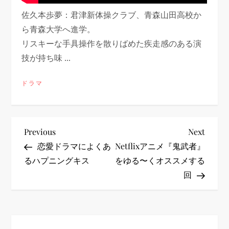
佐久本歩夢：君津新体操クラブ、青森山田高校か
ら青森大学へ進学。
リスキーな手具操作を散りばめた疾走感のある演
技が持ち味 ...
ドラマ
投
Previous
Next
Previous
Next
Post
Post
恋愛ドラマによくあ
Netflixアニメ『鬼武者』
稿
るハプニングキス
をゆる〜くオススメする
回
ナ
ビ