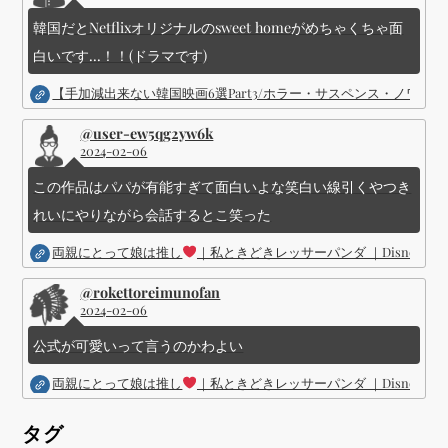
韓国だとNetflixオリジナルのsweet homeがめちゃくちゃ面
白いです...！！(ドラマです)
【手加減出来ない韓国映画6選Part3/ホラー・サスペンス・ノワ
@user-ew5qg2yw6k
2024-02-06
この作品はパパが有能すぎて面白いよな笑白い線引くやつき
れいにやりながら会話するとこ笑った
両親にとって娘は推し
｜私ときどきレッサーパンダ ｜Disney (
@rokettoreimunofan
2024-02-06
公式が可愛いって言うのかわよい
両親にとって娘は推し
｜私ときどきレッサーパンダ ｜Disney (
タグ