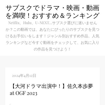
Skip
サブスクでドラマ・映画・動画
to
を満喫！おすすめ＆ランキング
content
Netflix、Hulu、U-NEXT…サブスク選びに迷いません
か？この動画では、あなたにぴったりのサブスクを見つ
けるお手伝いをします！ジャンル別おすすめ作品、人気
ランキングなど今すぐ動画をチェックして、お気に入り
の作品を見つけよう！
【大河ドラマ出演中！】佐久本歩夢
at OGF 2023