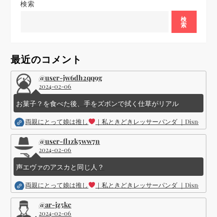
ゲ
検索
ー
検
索
シ
最近のコメント
ョ
@user-jw6dh2qq9g
2024-02-06
ン
お菓子？を食べた後、手をズボンで拭く仕草がリアル
両親にとって娘は推し
｜私ときどきレッサーパンダ ｜Disney (
@user-fl1zk5ww7n
2024-02-06
声エヴァのアスカと同じ人？
両親にとって娘は推し
｜私ときどきレッサーパンダ ｜Disney (
@ar-jz5kc
2024-02-06