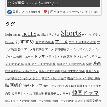
公式が可愛いって言うのかわよい
両親にとって娘は推し
｜私ときどきレッサーパンダ ｜Disney (
タグ
Shorts
netflix
hulu
netflixオリジナル
tvN
tvn ドラマ
lemino
おすすめ
アニメ
おすすめ映画
アニメ おすすめ 恋愛
ア
U-Next
ニメ映画 名作
アニメ無料動画
アニメ 無料視聴
アマゾンプライム
アマゾン
ドラマ
ドラマおすすめ 恋愛
ランキング
今期 アニ
プライム 映画
キムテリ
映画
メ おすすめ 冬
今期 アニメ おすすめ 夏
恋愛
今期 アニメ おすすめ 春
映画おすすめ 洋画
映画おすすめ netflix アニメ
映画おすすめ 感動
映画ランキ
映画ランキング ホラー
映画ランキング 邦画 最新
ング
映画ランキング 歴代
映画紹介
海外ドラマ
海外ドラマ おすすめ u-next
海外ドラマ おすすめ
韓国ドラマ
異世界 おすすめ
石野真子 コンサート
恋愛
石野真子
韓国女優 ラ
韓国ドラマ 人気女優
韓国ドラマ情報局
韓国ドラマ 時代劇 コメディ