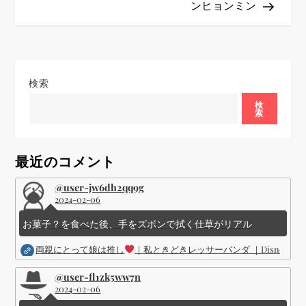
ンヒョンミン
ゲ
ー
シ
検索
検
ョ
索
ン
最近のコメント
@user-jw6dh2qq9g
2024-02-06
お菓子？を食べた後、手をズボンで拭く仕草がリアル
両親にとって娘は推し
｜私ときどきレッサーパンダ ｜Disney (
@user-fl1zk5ww7n
2024-02-06