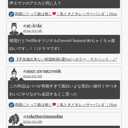
声エヴァのアスカと同じ人？
両親にとって娘は推し
｜私ときどきレッサーパンダ ｜Disney (
@ar-jz5kc
2024-02-06
韓国だとNetflixオリジナルのsweet homeがめちゃくちゃ面
白いです...！！(ドラマです)
【手加減出来ない韓国映画6選Part3/ホラー・サスペンス・ノワ
@user-ew5qg2yw6k
2024-02-06
この作品はパパが有能すぎて面白いよな笑白い線引くやつき
れいにやりながら会話するとこ笑った
両親にとって娘は推し
｜私ときどきレッサーパンダ ｜Disney (
@rokettoreimunofan
2024-02-06