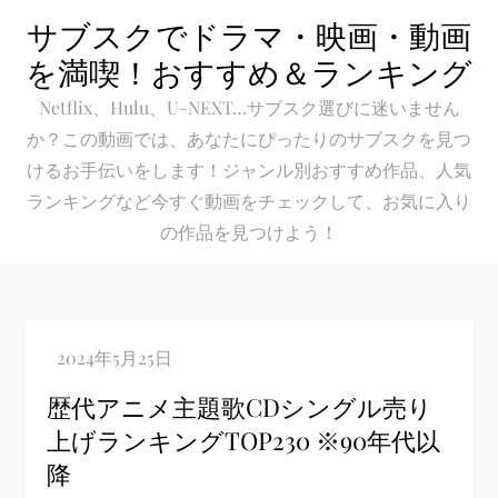
Skip
サブスクでドラマ・映画・動画
to
を満喫！おすすめ＆ランキング
content
Netflix、Hulu、U-NEXT…サブスク選びに迷いません
か？この動画では、あなたにぴったりのサブスクを見つ
けるお手伝いをします！ジャンル別おすすめ作品、人気
ランキングなど今すぐ動画をチェックして、お気に入り
の作品を見つけよう！
歴代アニメ主題歌CDシングル売り
上げランキングTOP230 ※90年代以
降