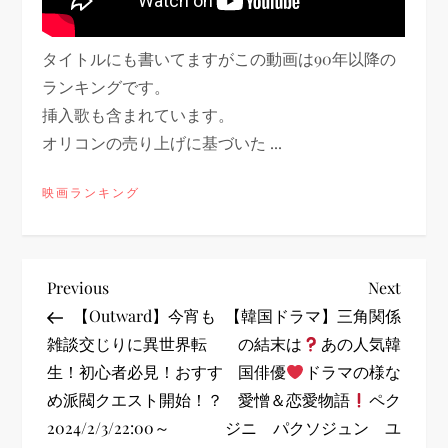
タイトルにも書いてますがこの動画は90年以降の
ランキングです。
挿入歌も含まれています。
オリコンの売り上げに基づいた ...
映画ランキング
投
Previous
Next
Previous
Next
Post
Post
【Outward】今宵も
【韓国ドラマ】三角関係
稿
雑談交じりに異世界転
の結末は
あの人気韓
生！初心者必見！おすす
国俳優
ドラマの様な
ナ
め派閥クエスト開始！？
愛憎＆恋愛物語
ペク
ビ
2024/2/3/22:00～
ジニ パクソジュン ユ