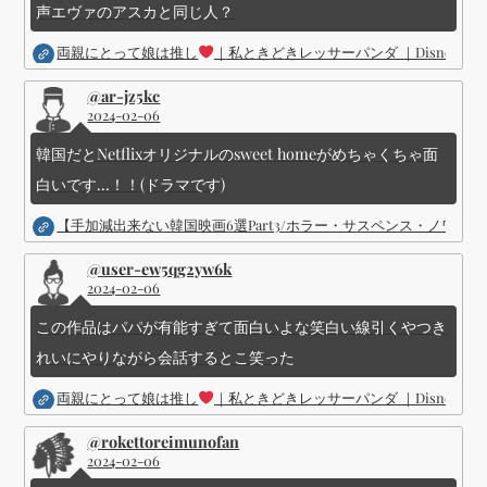
声エヴァのアスカと同じ人？
両親にとって娘は推し
｜私ときどきレッサーパンダ ｜Disney (
@ar-jz5kc
2024-02-06
韓国だとNetflixオリジナルのsweet homeがめちゃくちゃ面
白いです...！！(ドラマです)
【手加減出来ない韓国映画6選Part3/ホラー・サスペンス・ノワ
@user-ew5qg2yw6k
2024-02-06
この作品はパパが有能すぎて面白いよな笑白い線引くやつき
れいにやりながら会話するとこ笑った
両親にとって娘は推し
｜私ときどきレッサーパンダ ｜Disney (
@rokettoreimunofan
2024-02-06