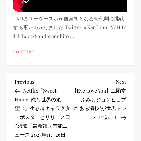
EXOのリーダースホが自身初となる時代劇に挑戦
する事がわかりました Twitter @KanDora_NoHito
TikTok @kandoranohito ...
YOUTUBE
投
Previous
Next
Previous
Next
Post
Post
Netflix「Sweet
【Eye Love You】二階堂
稿
Home-俺と世界の絶
ふみとジョンヒョプ
望-2」生存者キャラクタ
の"ある演技"が世界トレ
ナ
ーポスターとリリース日
ンド1位に！
ビ
公開!!【最新韓国芸能ニ
ュース 2023年11月26日