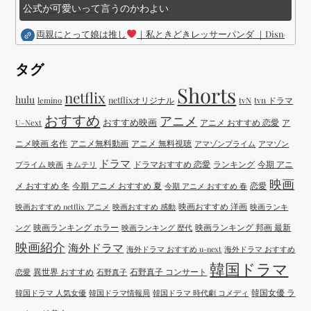
公式が可愛いって言うのかわよい
両親にとって娘は推し
｜私ときどきレッサーパンダ ｜Disney (
タグ
Shorts
netflix
hulu
netflixオリジナル
tvN
tvn ドラマ
lemino
おすすめ
アニメ
おすすめ映画
アニメ おすすめ 恋愛
ア
U-Next
ニメ映画 名作
アニメ無料動画
アニメ 無料視聴
アマゾンプライム
アマゾン
ドラマ
ドラマおすすめ 恋愛
ランキング
今期 アニ
プライム 映画
キムテリ
映画
メ おすすめ 冬
今期 アニメ おすすめ 夏
恋愛
今期 アニメ おすすめ 春
映画おすすめ 洋画
映画おすすめ netflix アニメ
映画おすすめ 感動
映画ランキ
映画ランキング ホラー
映画ランキング 邦画 最新
ング
映画ランキング 歴代
映画紹介
海外ドラマ
海外ドラマ おすすめ u-next
海外ドラマ おすすめ
韓国ドラマ
異世界 おすすめ
石野真子 コンサート
恋愛
石野真子
韓国女優 ラ
韓国ドラマ 人気女優
韓国ドラマ情報局
韓国ドラマ 時代劇 コメディ