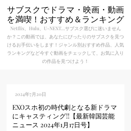
Skip
サブスクでドラマ・映画・動画
to
を満喫！おすすめ＆ランキング
content
Netflix、Hulu、U-NEXT…サブスク選びに迷いません
か？この動画では、あなたにぴったりのサブスクを見つ
けるお手伝いをします！ジャンル別おすすめ作品、人気
ランキングなど今すぐ動画をチェックして、お気に入り
の作品を見つけよう！
EXOスホ初の時代劇となる新ドラマ
にキャスティング!!【最新韓国芸能
ニュース 2024年1月17日号】