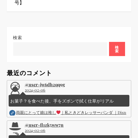
ゲ
号】
ー
シ
検索
ョ
検
索
ン
最近のコメント
@user-jw6dh2qq9g
2024-02-06
お菓子？を食べた後、手をズボンで拭く仕草がリアル
両親にとって娘は推し
｜私ときどきレッサーパンダ ｜Disney (
@user-fl1zk5ww7n
2024-02-06