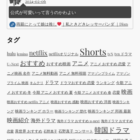
2024-02-06
公式が可愛いって言うのかわよい
両親にとって娘は推し
｜私ときどきレッサーパンダ ｜Disney (
タグ
Shorts
netflix
hulu
netflixオリジナル
tvN
tvn ドラマ
lemino
おすすめ
アニメ
おすすめ映画
アニメ おすすめ 恋愛
ア
U-Next
ニメ映画 名作
アニメ無料動画
アニメ 無料視聴
アマゾンプライム
アマゾン
ドラマ
ドラマおすすめ 恋愛
ランキング
今期 アニ
プライム 映画
キムテリ
映画
メ おすすめ 冬
今期 アニメ おすすめ 夏
恋愛
今期 アニメ おすすめ 春
映画おすすめ 洋画
映画おすすめ netflix アニメ
映画おすすめ 感動
映画ランキ
映画ランキング ホラー
映画ランキング 邦画 最新
ング
映画ランキング 歴代
映画紹介
海外ドラマ
海外ドラマ おすすめ u-next
海外ドラマ おすすめ
韓国ドラマ
異世界 おすすめ
石野真子 コンサート
恋愛
石野真子