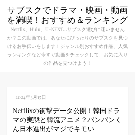
Skip
サブスクでドラマ・映画・動画
to
を満喫！おすすめ＆ランキング
content
Netflix、Hulu、U-NEXT…サブスク選びに迷いません
か？この動画では、あなたにぴったりのサブスクを見つ
けるお手伝いをします！ジャンル別おすすめ作品、人気
ランキングなど今すぐ動画をチェックして、お気に入り
の作品を見つけよう！
Netflixの衝撃データ公開！韓国ドラ
マの実態と韓流アニメ？パンパンく
ん日本進出がマジでキモい