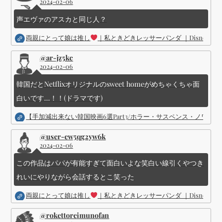
2024-02-06
声エヴァのアスカと同じ人？
両親にとって娘は推し
｜私ときどきレッサーパンダ ｜Disney (
@ar-jz5kc
2024-02-06
韓国だとNetflixオリジナルのsweet homeがめちゃくちゃ面
白いです...！！(ドラマです)
【手加減出来ない韓国映画6選Part3/ホラー・サスペンス・ノワ
@user-ew5qg2yw6k
2024-02-06
この作品はパパが有能すぎて面白いよな笑白い線引くやつき
れいにやりながら会話するとこ笑った
両親にとって娘は推し
｜私ときどきレッサーパンダ ｜Disney (
@rokettoreimunofan