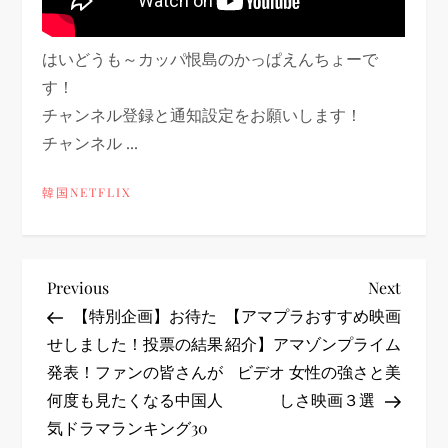
はいどうも～カッパ恨島のかっぱえんちょーで
す！
チャンネル登録と通知設定をお願いします！
チャンネル ...
韓国NETFLIX
投
Previous
Next
Previous
Next
Post
Post
【特別企画】お待た
【アマプラおすすめ映画
稿
せしました！投票の結果
紹介】アマゾンプライム
発表！ファンの皆さんが
ビデオ 女性の強さと美
ナ
何度も見たくなる中国人
しさ映画３選
ビ
気ドラマランキング30