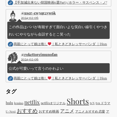
【手加減出来ない韓国映画6選Part3/ホラー・サスペンス・ノワ
@user-ew5qg2yw6k
2024-02-06
この作品はパパが有能すぎて面白いよな笑白い線引くやつき
れいにやりながら会話するとこ笑った
両親にとって娘は推し
｜私ときどきレッサーパンダ ｜Disney (
@rokettoreimunofan
2024-02-06
公式が可愛いって言うのかわよい
両親にとって娘は推し
｜私ときどきレッサーパンダ ｜Disney (
タグ
Shorts
netflix
hulu
netflixオリジナル
tvN
tvn ドラマ
lemino
おすすめ
アニメ
おすすめ映画
アニメ おすすめ 恋愛
ア
U-Next