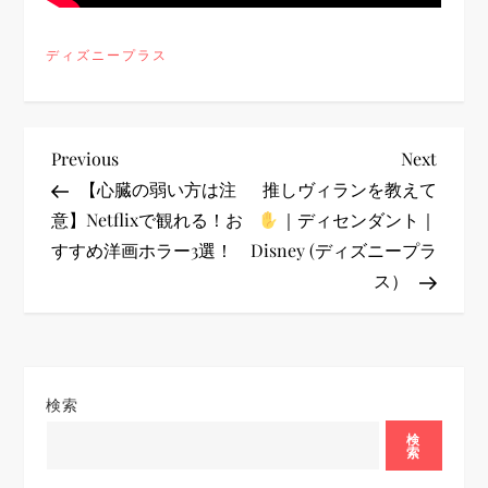
ディズニープラス
投
Previous
Next
Previous
Next
Post
Post
【心臓の弱い方は注
推しヴィランを教えて
稿
意】Netflixで観れる！お
｜ディセンダント｜
すすめ洋画ホラー3選！
Disney (ディズニープラ
ナ
ス）
ビ
ゲ
検索
ー
検
索
シ