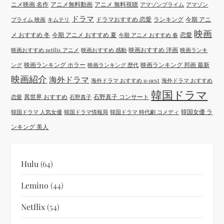
ニメ映画 名作
アニメ無料動画
アニメ 無料視聴
アマゾンプライム
アマゾン
ドラマ
ドラマおすすめ 恋愛
ランキング
今期 アニ
プライム 映画
キムテリ
映画
メ おすすめ 冬
今期 アニメ おすすめ 夏
恋愛
今期 アニメ おすすめ 春
映画おすすめ 洋画
映画おすすめ netflix アニメ
映画おすすめ 感動
映画ランキ
映画ランキング ホラー
映画ランキング 邦画 最新
ング
映画ランキング 歴代
映画紹介
海外ドラマ
海外ドラマ おすすめ u-next
海外ドラマ おすすめ
韓国ドラマ
異世界 おすすめ
石野真子 コンサート
恋愛
石野真子
韓国女優 ラ
韓国ドラマ 人気女優
韓国ドラマ情報局
韓国ドラマ 時代劇 コメディ
ンキング 美人
Hulu
(64)
Lemino
(44)
Netflix
(54)