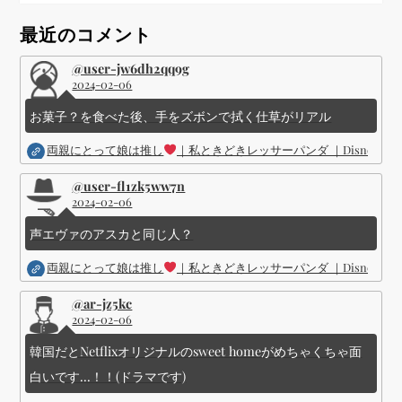
ョ
最近のコメント
ン
@user-jw6dh2qq9g
2024-02-06
お菓子？を食べた後、手をズボンで拭く仕草がリアル
両親にとって娘は推し
｜私ときどきレッサーパンダ ｜Disney (
@user-fl1zk5ww7n
2024-02-06
声エヴァのアスカと同じ人？
両親にとって娘は推し
｜私ときどきレッサーパンダ ｜Disney (
@ar-jz5kc
2024-02-06
韓国だとNetflixオリジナルのsweet homeがめちゃくちゃ面
白いです...！！(ドラマです)