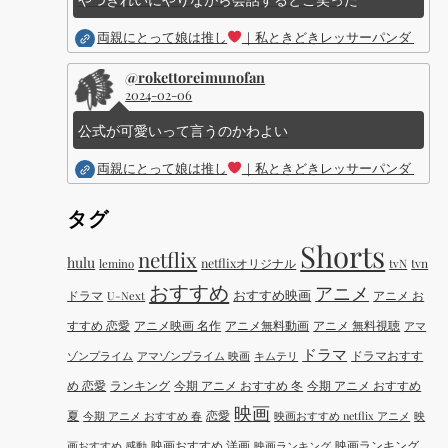
両親にとって娘は推し
｜私ときどきレッサーパンダ ｜Dis
@rokettoreimunofan
2024-02-06
公式が可愛いって言うのかわよい
両親にとって娘は推し
｜私ときどきレッサーパンダ ｜Dis
タグ
Shorts
netflix
hulu
netflixオリジナル
tvN
tvn
lemino
おすすめ
アニメ
おすすめ映画
ドラマ
アニメ お
U-Next
すすめ 恋愛
アニメ映画 名作
アニメ無料動画
アニメ 無料視聴
アマ
ドラマ
ドラマおすす
ゾンプライム
アマゾンプライム 映画
キムテリ
め 恋愛
ランキング
今期 アニメ おすすめ 冬
今期 アニメ おすすめ
映画
夏
恋愛
今期 アニメ おすすめ 春
映画おすすめ netflix アニメ
映
映画おすすめ 洋画
映画ランキング
画おすすめ 感動
映画ランキング