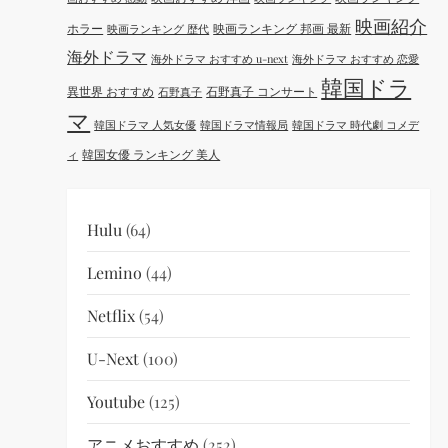
映画紹介
ホラー
映画ランキング 邦画 最新
映画ランキング 歴代
海外ドラマ
海外ドラマ おすすめ u-next
海外ドラマ おすすめ 恋愛
韓国ドラ
異世界 おすすめ
石野真子 コンサート
石野真子
マ
韓国ドラマ 人気女優
韓国ドラマ情報局
韓国ドラマ 時代劇 コメデ
韓国女優 ランキング 美人
ィ
Hulu
(64)
Lemino
(44)
Netflix
(54)
U-Next
(100)
Youtube
(125)
アニメおすすめ
(252)