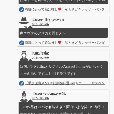
両親にとって娘は推し
｜私ときどきレッサーパンダ ｜Dis
@user-fl1zk5ww7n
2024-02-06
声エヴァのアスカと同じ人？
両親にとって娘は推し
｜私ときどきレッサーパンダ ｜Dis
@ar-jz5kc
2024-02-06
韓国だとNetflixオリジナルのsweet homeがめちゃく
ちゃ面白いです...！！(ドラマです)
【手加減出来ない韓国映画6選Part3/ホラー・サスペン
@user-ew5qg2yw6k
2024-02-06
この作品はパパが有能すぎて面白いよな笑白い線引く
やつきれいにやりながら会話するとこ笑った