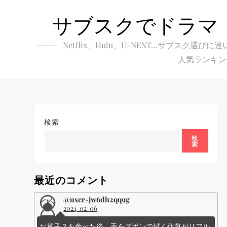
Skip
サブスクでドラマ
to
content
Netflix、Hulu、U-NEXT…サブ
人気ランキン
検索
検
索
最近のコメント
@user-jw6dh2qq9g
2024-02-06
お菓子？を食べた後、手をズボンで拭く仕草がリアル