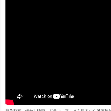
ney (ディズニープラス）
ney (ディズニープラス）
ス・ノワール】韓国至上の《最凶の悪》が登場する韓国映画。
新作映画、懐かし映画、ドラマ、アニメを観るなら動画配