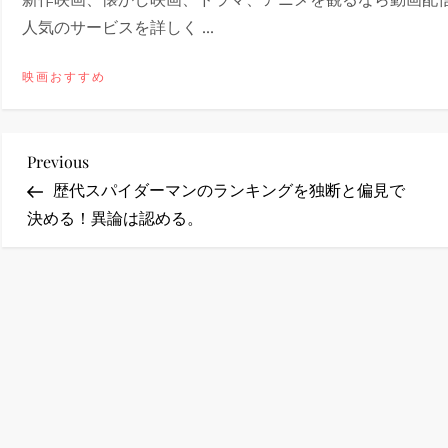
人気のサービスを詳しく ...
ney (ディズニープラス）
映画おすすめ
投
Previous
Previous
ney (ディズニープラス）
Post
歴代スパイダーマンのランキングを独断と偏見で
稿
決める！異論は認める。
ナ
ビ
ゲ
ー