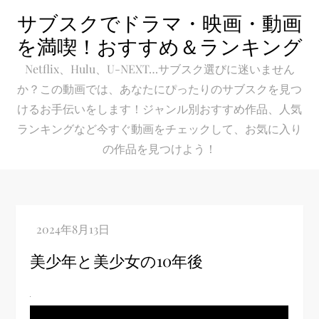
Skip
サブスクでドラマ・映画・動画
to
を満喫！おすすめ＆ランキング
content
Netflix、Hulu、U-NEXT…サブスク選びに迷いません
か？この動画では、あなたにぴったりのサブスクを見つ
けるお手伝いをします！ジャンル別おすすめ作品、人気
ランキングなど今すぐ動画をチェックして、お気に入り
の作品を見つけよう！
美少年と美少女の10年後