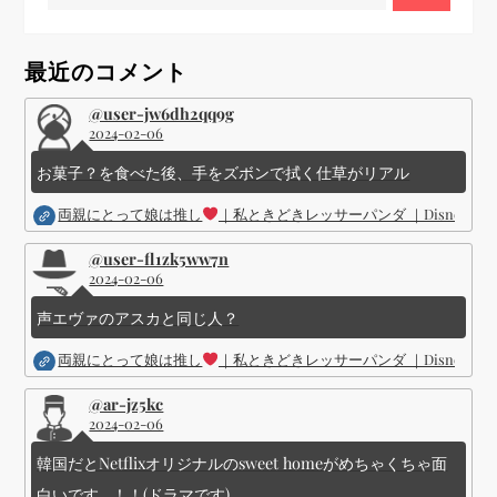
シ
最近のコメント
ョ
@user-jw6dh2qq9g
2024-02-06
ン
お菓子？を食べた後、手をズボンで拭く仕草がリアル
両親にとって娘は推し
｜私ときどきレッサーパンダ ｜Disney (
@user-fl1zk5ww7n
2024-02-06
声エヴァのアスカと同じ人？
両親にとって娘は推し
｜私ときどきレッサーパンダ ｜Disney (
@ar-jz5kc
2024-02-06
韓国だとNetflixオリジナルのsweet homeがめちゃくちゃ面
白いです...！！(ドラマです)