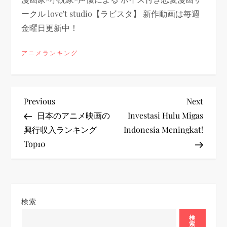
ークル love't studio【ラビスタ】 新作動画は毎週
金曜日更新中！
アニメランキング
投
Previous
Next
Previous
Next
Post
Post
日本のアニメ映画の
Investasi Hulu Migas
稿
興行収入ランキング
Indonesia Meningkat!
Top10
ナ
ビ
ゲ
検索
ー
検
索