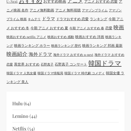
おすすめ
アニメ
おすすめ映画
アニメ おすすめ 恋愛
ア
U-Next
ニメ映画 名作
アニメ無料動画
アニメ 無料視聴
アマゾンプライム
アマゾン
ドラマ
ドラマおすすめ 恋愛
ランキング
今期 アニ
プライム 映画
キムテリ
映画
メ おすすめ 冬
今期 アニメ おすすめ 夏
恋愛
今期 アニメ おすすめ 春
映画おすすめ 洋画
映画おすすめ netflix アニメ
映画おすすめ 感動
映画ランキ
映画ランキング ホラー
映画ランキング 邦画 最新
ング
映画ランキング 歴代
映画紹介
海外ドラマ
海外ドラマ おすすめ u-next
海外ドラマ おすすめ
韓国ドラマ
異世界 おすすめ
石野真子 コンサート
恋愛
石野真子
韓国女優 ラ
韓国ドラマ 人気女優
韓国ドラマ情報局
韓国ドラマ 時代劇 コメディ
ンキング 美人
Hulu
(64)
Lemino
(44)
Netflix
(54)