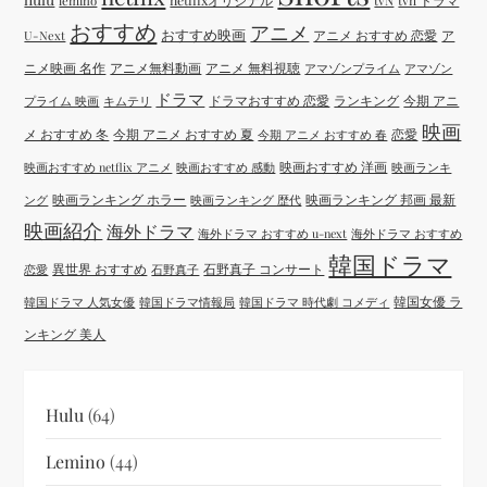
netflixオリジナル
tvN
tvn ドラマ
lemino
おすすめ
アニメ
おすすめ映画
アニメ おすすめ 恋愛
ア
U-Next
ニメ映画 名作
アニメ無料動画
アニメ 無料視聴
アマゾンプライム
アマゾン
ドラマ
ドラマおすすめ 恋愛
ランキング
今期 アニ
プライム 映画
キムテリ
映画
メ おすすめ 冬
今期 アニメ おすすめ 夏
恋愛
今期 アニメ おすすめ 春
映画おすすめ 洋画
映画おすすめ netflix アニメ
映画おすすめ 感動
映画ランキ
映画ランキング ホラー
映画ランキング 邦画 最新
ング
映画ランキング 歴代
映画紹介
海外ドラマ
海外ドラマ おすすめ u-next
海外ドラマ おすすめ
韓国ドラマ
異世界 おすすめ
石野真子 コンサート
恋愛
石野真子
韓国女優 ラ
韓国ドラマ 人気女優
韓国ドラマ情報局
韓国ドラマ 時代劇 コメディ
ンキング 美人
Hulu
(64)
Lemino
(44)