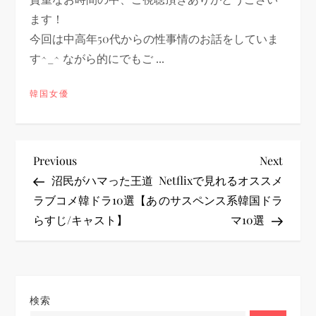
ます！
今回は中高年50代からの性事情のお話をしていま
す^_^ ながら的にでもご ...
韓国女優
投
Previous
Next
Previous
Next
Post
Post
沼民がハマった王道
Netflixで見れるオススメ
稿
ラブコメ韓ドラ10選【あ
のサスペンス系韓国ドラ
らすじ/キャスト】
マ10選
ナ
ビ
ゲ
検索