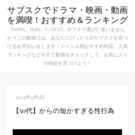
Skip
サブスクでドラマ・映画・動画
to
を満喫！おすすめ＆ランキング
content
Netflix、Hulu、U-NEXT…サブスク選びに迷いません
か？この動画では、あなたにぴったりのサブスクを見つ
けるお手伝いをします！ジャンル別おすすめ作品、人気
ランキングなど今すぐ動画をチェックして、お気に入り
の作品を見つけよう！
【50代】からの短かすぎる性行為