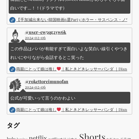
白いです...！！(ドラマです)
【手加減出来ない韓国映画6選Part3/ホラー・サスペンス・ノワ
@user-ew5qg2yw6k
2024-02-06
この作品はパパが有能すぎて面白いよな笑白い線引くやつき
れいにやりながら会話するとこ笑った
両親にとって娘は推し
｜私ときどきレッサーパンダ ｜Disney (
@rokettoreimunofan
2024-02-06
公式が可愛いって言うのかわよい
両親にとって娘は推し
｜私ときどきレッサーパンダ ｜Disney (
タグ
Shorts
netflix
hulu