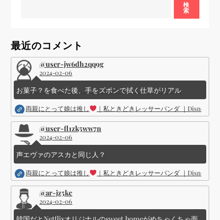
ー
検
索
シ
最近のコメント
ョ
@user-jw6dh2qq9g
2024-02-06
ン
お菓子？を食べた後、手をズボンで拭く仕草がリアル
両親にとって娘は推し
｜私ときどきレッサーパンダ ｜Disney (
@user-fl1zk5ww7n
2024-02-06
声エヴァのアスカと同じ人？
両親にとって娘は推し
｜私ときどきレッサーパンダ ｜Disney (
@ar-jz5kc
2024-02-06
韓国だとNetflixオリジナルのsweet homeがめちゃくちゃ面