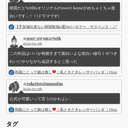
韓国だとNetflixオリジナルのsweet homeがめちゃくちゃ面
白いです...！！(ドラマです)
【手加減出来ない韓国映画6選Part3/ホラー・サスペンス・ノワ
@user-ew5qg2yw6k
2024-02-06
この作品はパパが有能すぎて面白いよな笑白い線引くやつき
れいにやりながら会話するとこ笑った
両親にとって娘は推し
｜私ときどきレッサーパンダ ｜Disney (
@rokettoreimunofan
2024-02-06
公式が可愛いって言うのかわよい
両親にとって娘は推し
｜私ときどきレッサーパンダ ｜Disney (
タグ