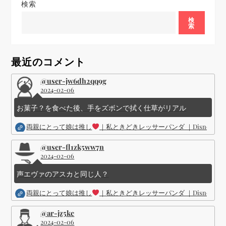
検索
ー
検
索
シ
ョ
最近のコメント
ン
@user-jw6dh2qq9g
2024-02-06
お菓子？を食べた後、手をズボンで拭く仕草がリアル
両親にとって娘は推し
｜私ときどきレッサーパンダ ｜Disney (
@user-fl1zk5ww7n
2024-02-06
声エヴァのアスカと同じ人？
両親にとって娘は推し
｜私ときどきレッサーパンダ ｜Disney (
@ar-jz5kc
2024-02-06