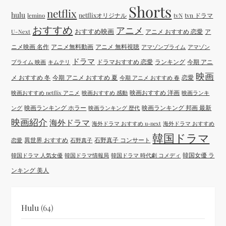
Shorts
netflix
hulu
netflixオリジナル
tvN
tvn ドラマ
lemino
おすすめ
アニメ
おすすめ映画
アニメ おすすめ 恋愛
ア
U-Next
ニメ映画 名作
アニメ無料動画
アニメ 無料視聴
アマゾンプライム
アマゾン
ドラマ
ドラマおすすめ 恋愛
ランキング
今期 アニ
プライム 映画
キムテリ
映画
メ おすすめ 冬
今期 アニメ おすすめ 夏
恋愛
今期 アニメ おすすめ 春
映画おすすめ 洋画
映画おすすめ netflix アニメ
映画おすすめ 感動
映画ランキ
映画ランキング ホラー
映画ランキング 邦画 最新
ング
映画ランキング 歴代
映画紹介
海外ドラマ
海外ドラマ おすすめ u-next
海外ドラマ おすすめ
韓国ドラマ
異世界 おすすめ
石野真子 コンサート
恋愛
石野真子
韓国女優 ラ
韓国ドラマ 人気女優
韓国ドラマ情報局
韓国ドラマ 時代劇 コメディ
ンキング 美人
Hulu
(64)