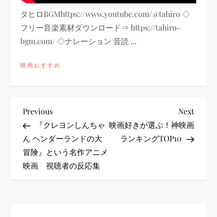
タヒロBGMhttps://www.youtube.com/@tahiro ◇
フリー音楽素材ダウンロード⇒ https://tahiro-
bgm.com/ ◇ナレーション 音読 ...
映画おすすめ
投
Previous
Next
Previous
Next
Post
Post
『クレヨンしんちゃ
映画好きが選ぶ！神映画
稿
ん ヘンダーランドの大
ランキングTOP10
冒険』という名作アニメ
ナ
映画 視聴者の反応集
ビ
ゲ