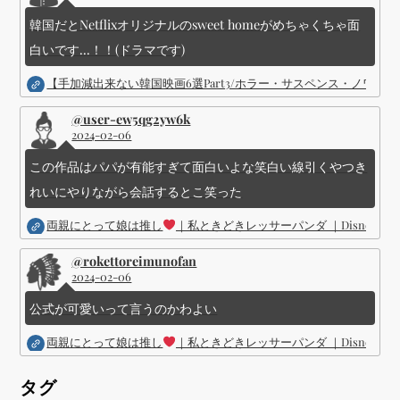
韓国だとNetflixオリジナルのsweet homeがめちゃくちゃ面
白いです...！！(ドラマです)
【手加減出来ない韓国映画6選Part3/ホラー・サスペンス・ノワ
@user-ew5qg2yw6k
2024-02-06
この作品はパパが有能すぎて面白いよな笑白い線引くやつき
れいにやりながら会話するとこ笑った
両親にとって娘は推し
｜私ときどきレッサーパンダ ｜Disney (
@rokettoreimunofan
2024-02-06
公式が可愛いって言うのかわよい
両親にとって娘は推し
｜私ときどきレッサーパンダ ｜Disney (
タグ