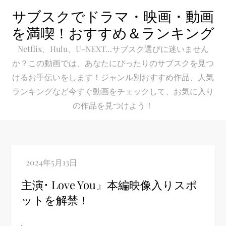
Skip
サブスクでドラマ・映画・動画
to
を満喫！おすすめ＆ランキング
content
Netflix、Hulu、U-NEXT…サブスク選びに迷いません
か？この動画では、あなたにぴったりのサブスクを見つ
けるお手伝いをします！ジャンル別おすすめ作品、人気
ランキングなど今すぐ動画をチェックして、お気に入り
の作品を見つけよう！
主演･ Love You』本編映像入りスポ
ットを解禁！