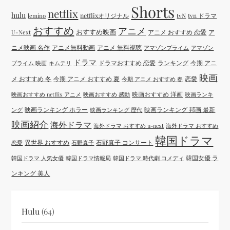
Shorts
netflix
hulu
netflixオリジナル
tvN
tvn ドラマ
lemino
おすすめ
アニメ
おすすめ映画
アニメ おすすめ 恋愛
ア
U-Next
ニメ映画 名作
アニメ無料動画
アニメ 無料視聴
アマゾンプライム
アマゾン
ドラマ
ドラマおすすめ 恋愛
ランキング
今期 アニ
プライム 映画
キムテリ
映画
メ おすすめ 冬
今期 アニメ おすすめ 夏
恋愛
今期 アニメ おすすめ 春
映画おすすめ 洋画
映画おすすめ netflix アニメ
映画おすすめ 感動
映画ランキ
映画ランキング ホラー
映画ランキング 邦画 最新
ング
映画ランキング 歴代
映画紹介
海外ドラマ
海外ドラマ おすすめ u-next
海外ドラマ おすすめ
韓国ドラマ
異世界 おすすめ
石野真子 コンサート
恋愛
石野真子
韓国女優 ラ
韓国ドラマ 人気女優
韓国ドラマ情報局
韓国ドラマ 時代劇 コメディ
ンキング 美人
Hulu
(64)