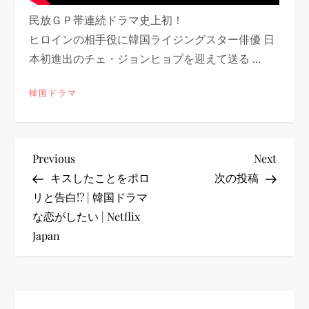
民放ＧＰ帯連続ドラマ史上初！
ヒロインの相手役に韓国ライジングスター俳優 日
本初進出のチェ・ジョンヒョプを迎えて送る ...
韓国ドラマ
投
Previous
Next
Previous
Next
Post
Post
キスしたことをポロ
次の投稿
稿
リと告白!? | 韓国ドラマ
な恋がしたい | Netflix
ナ
Japan
ビ
ゲ