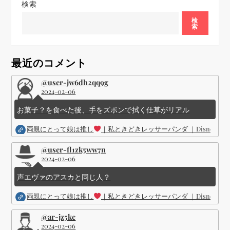
検索
ー
検
索
シ
ョ
最近のコメント
ン
@user-jw6dh2qq9g
2024-02-06
お菓子？を食べた後、手をズボンで拭く仕草がリアル
両親にとって娘は推し
｜私ときどきレッサーパンダ ｜Disney (
@user-fl1zk5ww7n
2024-02-06
声エヴァのアスカと同じ人？
両親にとって娘は推し
｜私ときどきレッサーパンダ ｜Disney (
@ar-jz5kc
2024-02-06