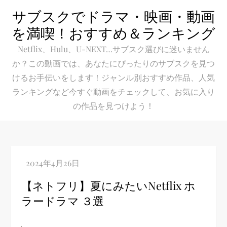
Skip
サブスクでドラマ・映画・動画
to
を満喫！おすすめ＆ランキング
content
Netflix、Hulu、U-NEXT…サブスク選びに迷いません
か？この動画では、あなたにぴったりのサブスクを見つ
けるお手伝いをします！ジャンル別おすすめ作品、人気
ランキングなど今すぐ動画をチェックして、お気に入り
の作品を見つけよう！
【ネトフリ】夏にみたいNetflix ホ
ラードラマ ３選