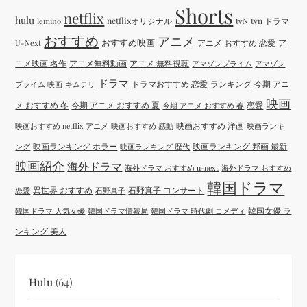
Shorts
netflix
hulu
netflixオリジナル
tvN
tvn ドラマ
lemino
おすすめ
アニメ
おすすめ映画
アニメ おすすめ 恋愛
ア
U-Next
ニメ映画 名作
アニメ無料動画
アニメ 無料視聴
アマゾンプライム
アマゾン
ドラマ
ドラマおすすめ 恋愛
ランキング
今期 アニ
プライム 映画
キムテリ
映画
メ おすすめ 冬
今期 アニメ おすすめ 夏
恋愛
今期 アニメ おすすめ 春
映画おすすめ 洋画
映画おすすめ netflix アニメ
映画おすすめ 感動
映画ランキ
映画ランキング ホラー
映画ランキング 邦画 最新
ング
映画ランキング 歴代
映画紹介
海外ドラマ
海外ドラマ おすすめ u-next
海外ドラマ おすすめ
韓国ドラマ
異世界 おすすめ
石野真子 コンサート
恋愛
石野真子
韓国女優 ラ
韓国ドラマ 人気女優
韓国ドラマ情報局
韓国ドラマ 時代劇 コメディ
ンキング 美人
Hulu
(64)