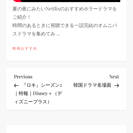
夏の夜にみたいNetflixのおすすめホラードラマを
ご紹介！
時間のあるときに視聴できる一話完結のオムニバ
スドラマを集めてみ ...
映画おすすめ
投
Previous
Next
Previous
Next
Post
Post
『ロキ』シーズン2
韓国ドラマ名場面
稿
｜特報｜Disney＋（デ
ィズニープラス）
ナ
ビ