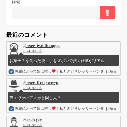
ゲ
検索
ー
検
索
シ
最近のコメント
ョ
@user-jw6dh2qq9g
2024-02-06
ン
お菓子？を食べた後、手をズボンで拭く仕草がリアル
両親にとって娘は推し
｜私ときどきレッサーパンダ ｜Disney (
@user-fl1zk5ww7n
2024-02-06
声エヴァのアスカと同じ人？
両親にとって娘は推し
｜私ときどきレッサーパンダ ｜Disney (
@ar-jz5kc
2024-02-06