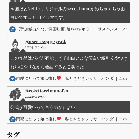
韓国だとNetflixオリジナルのsweet homeがめちゃくちゃ面
白いです...！！(ドラマです)
【手加減出来ない韓国映画6選Part3/ホラー・サスペンス・ノワ
@user-ew5qg2yw6k
2024-02-06
この作品はパパが有能すぎて面白いよな笑白い線引くやつき
れいにやりながら会話するとこ笑った
両親にとって娘は推し
｜私ときどきレッサーパンダ ｜Disney (
@rokettoreimunofan
2024-02-06
公式が可愛いって言うのかわよい
両親にとって娘は推し
｜私ときどきレッサーパンダ ｜Disney (
タグ