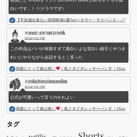
白いです...！！(ドラマです)
【手加減出来ない韓国映画6選Part3/ホラー・サスペンス・ノワ
@user-ew5qg2yw6k
2024-02-06
この作品はパパが有能すぎて面白いよな笑白い線引くやつき
れいにやりながら会話するとこ笑った
両親にとって娘は推し
｜私ときどきレッサーパンダ ｜Disney (
@rokettoreimunofan
2024-02-06
公式が可愛いって言うのかわよい
両親にとって娘は推し
｜私ときどきレッサーパンダ ｜Disney (
タグ
Shorts
netflix