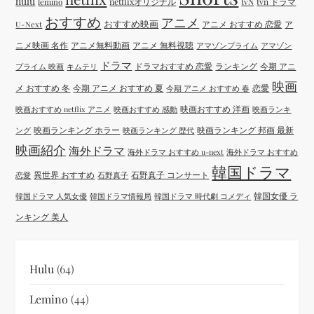
hulu
netflixオリジナル
tvN
tvn ドラマ
lemino
おすすめ
アニメ
おすすめ映画
アニメ おすすめ 恋愛
ア
U-Next
ニメ映画 名作
アニメ無料動画
アニメ 無料視聴
アマゾンプライム
アマゾン
ドラマ
ドラマおすすめ 恋愛
ランキング
今期 アニ
プライム 映画
キムテリ
映画
メ おすすめ 冬
今期 アニメ おすすめ 夏
恋愛
今期 アニメ おすすめ 春
映画おすすめ 洋画
映画おすすめ netflix アニメ
映画おすすめ 感動
映画ランキ
映画ランキング ホラー
映画ランキング 邦画 最新
ング
映画ランキング 歴代
映画紹介
海外ドラマ
海外ドラマ おすすめ u-next
海外ドラマ おすすめ
韓国ドラマ
異世界 おすすめ
石野真子 コンサート
恋愛
石野真子
韓国女優 ラ
韓国ドラマ 人気女優
韓国ドラマ情報局
韓国ドラマ 時代劇 コメディ
ンキング 美人
Hulu
(64)
Lemino
(44)