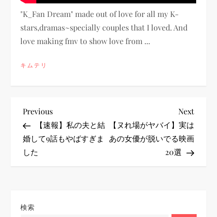
"K_Fan Dream" made out of love for all my K-
stars,dramas~specially couples that I loved. And
love making fmv to show love from ...
キムテリ
投
Previous
Next
Previous
Next
Post
Post
【速報】私の夫と結
【ヌれ場がヤバイ】実は
稿
婚して9話もやばすぎま
あの女優が脱いでる映画
した
20選
ナ
ビ
ゲ
検索