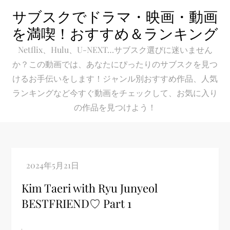
Skip
サブスクでドラマ・映画・動画
to
を満喫！おすすめ＆ランキング
content
Netflix、Hulu、U-NEXT…サブスク選びに迷いません
か？この動画では、あなたにぴったりのサブスクを見つ
けるお手伝いをします！ジャンル別おすすめ作品、人気
ランキングなど今すぐ動画をチェックして、お気に入り
の作品を見つけよう！
Kim Taeri with Ryu Junyeol
BESTFRIEND♡ Part 1