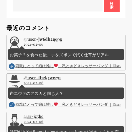
ー
検
索
シ
最近のコメント
ョ
@user-jw6dh2qq9g
2024-02-06
ン
お菓子？を食べた後、手をズボンで拭く仕草がリアル
両親にとって娘は推し
｜私ときどきレッサーパンダ ｜Disney (
@user-fl1zk5ww7n
2024-02-06
声エヴァのアスカと同じ人？
両親にとって娘は推し
｜私ときどきレッサーパンダ ｜Disney (
@ar-jz5kc
2024-02-06
韓国だとNetflixオリジナルのsweet homeがめちゃくちゃ面