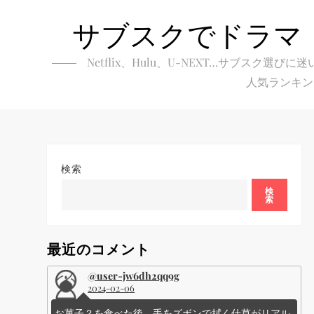
Skip
サブスクでドラマ
to
content
Netflix、Hulu、U-NEXT…サブ
人気ランキン
検索
検
索
最近のコメント
@user-jw6dh2qq9g
2024-02-06
お菓子？を食べた後、手をズボンで拭く仕草がリアル