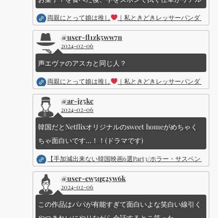
両親にとって娘は推し
｜私ときどきレッサーパンダ ｜Dis
@user-fl1zk5ww7n
2024-02-06
声エヴァのアスカと同じ人？
両親にとって娘は推し
｜私ときどきレッサーパンダ ｜Dis
@ar-jz5kc
2024-02-06
韓国だとNetflixオリジナルのsweet homeがめちゃく
ちゃ面白いです...！！(ドラマです)
【手加減出来ない韓国映画6選Part3/ホラー・サスペン
@user-ew5qg2yw6k
2024-02-06
この作品はパパが有能すぎて面白いよな笑白い線引く
やつきれいにやりながら会話するとこ笑った