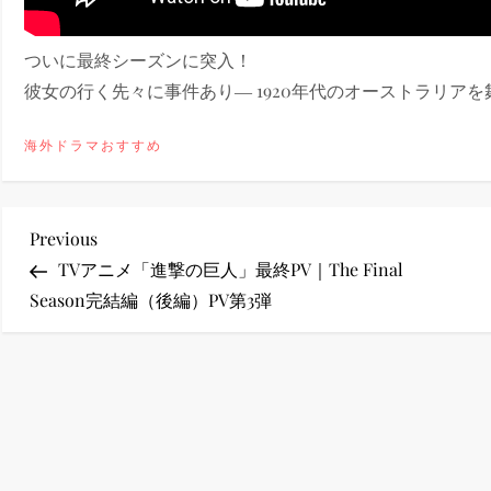
ney (ディズニープラス）
ついに最終シーズンに突入！
彼女の行く先々に事件あり― 1920年代のオーストラリアを舞
海外ドラマおすすめ
ney (ディズニープラス）
投
Previous
Previous
Post
TVアニメ「進撃の巨人」最終PV｜The Final
稿
Season完結編（後編）PV第3弾
ナ
ビ
ゲ