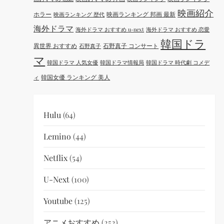
映画紹介
ホラー
映画ランキング 邦画 最新
映画ランキング 歴代
海外ドラマ
海外ドラマ おすすめ u-next
海外ドラマ おすすめ 恋愛
韓国ドラ
異世界 おすすめ
石野真子 コンサート
石野真子
マ
韓国ドラマ 人気女優
韓国ドラマ情報局
韓国ドラマ 時代劇 コメデ
韓国女優 ランキング 美人
ィ
Hulu
(64)
Lemino
(44)
Netflix
(54)
U-Next
(100)
Youtube
(125)
アニメおすすめ
(252)