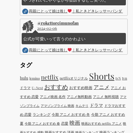
両親にとって娘は推し
｜私ときどきレッサーパンダ ｜Dis
@rokettoreimunofan
2024-02-06
公式が可愛いって言うのかわよい
両親にとって娘は推し
｜私ときどきレッサーパンダ ｜Dis
タグ
Shorts
netflix
hulu
netflixオリジナル
tvN
tvn
lemino
おすすめ
アニメ
おすすめ映画
ドラマ
アニメ お
U-Next
すすめ 恋愛
アニメ映画 名作
アニメ無料動画
アニメ 無料視聴
アマ
ドラマ
ドラマおすす
ゾンプライム
アマゾンプライム 映画
キムテリ
め 恋愛
ランキング
今期 アニメ おすすめ 冬
今期 アニメ おすすめ
映画
夏
恋愛
今期 アニメ おすすめ 春
映画おすすめ netflix アニメ
映
映画おすすめ 洋画
映画ランキング
画おすすめ 感動
映画ランキング