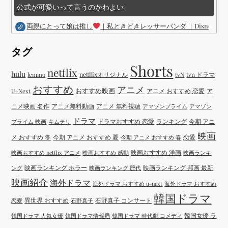
公式が可愛いって言うのかわよい
両親にとって娘は推し
｜私ときどきレッサーパンダ ｜Disney (
タグ
Shorts
netflix
hulu
netflixオリジナル
tvN
tvn ドラマ
lemino
おすすめ
アニメ
おすすめ映画
アニメ おすすめ 恋愛
ア
U-Next
ニメ映画 名作
アニメ無料動画
アニメ 無料視聴
アマゾンプライム
アマゾン
ドラマ
ドラマおすすめ 恋愛
ランキング
今期 アニ
プライム 映画
キムテリ
映画
メ おすすめ 冬
今期 アニメ おすすめ 夏
恋愛
今期 アニメ おすすめ 春
映画おすすめ 洋画
映画おすすめ netflix アニメ
映画おすすめ 感動
映画ランキ
映画ランキング ホラー
映画ランキング 邦画 最新
ング
映画ランキング 歴代
映画紹介
海外ドラマ
海外ドラマ おすすめ u-next
海外ドラマ おすすめ
韓国ドラマ
異世界 おすすめ
石野真子 コンサート
恋愛
石野真子
韓国女優 ラ
韓国ドラマ 人気女優
韓国ドラマ情報局
韓国ドラマ 時代劇 コメディ