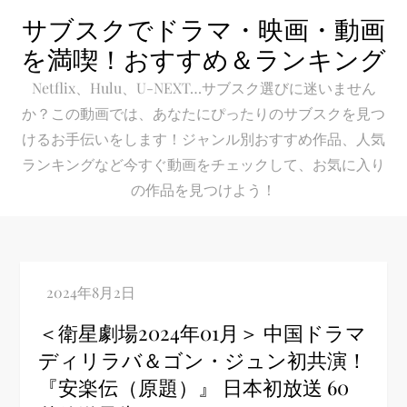
Skip
サブスクでドラマ・映画・動画
to
を満喫！おすすめ＆ランキング
content
Netflix、Hulu、U-NEXT…サブスク選びに迷いません
か？この動画では、あなたにぴったりのサブスクを見つ
けるお手伝いをします！ジャンル別おすすめ作品、人気
ランキングなど今すぐ動画をチェックして、お気に入り
の作品を見つけよう！
＜衛星劇場2024年01月＞ 中国ドラマ
ディリラバ＆ゴン・ジュン初共演！
『安楽伝（原題）』 日本初放送 60