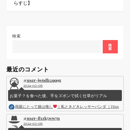
らすじ】
ゲ
ー
シ
検索
検
ョ
索
ン
最近のコメント
@user-jw6dh2qq9g
2024-02-06
お菓子？を食べた後、手をズボンで拭く仕草がリアル
両親にとって娘は推し
｜私ときどきレッサーパンダ ｜Disney (
@user-fl1zk5ww7n
2024-02-06