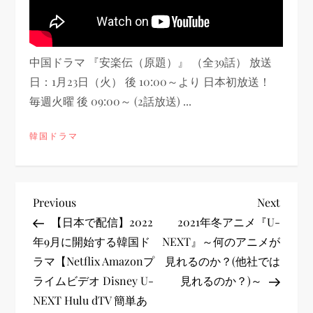
中国ドラマ 『安楽伝（原題）』 （全39話） 放送
日：1月23日（火） 後 10:00～より 日本初放送！
毎週火曜 後 09:00～ (2話放送) ...
韓国ドラマ
投
Previous
Next
Previous
Next
Post
Post
【日本で配信】2022
2021年冬アニメ『U-
稿
年9月に開始する韓国ド
NEXT』～何のアニメが
ラマ【Netflix Amazonプ
見れるのか？(他社では
ナ
ライムビデオ Disney U-
見れるのか？)～
ビ
NEXT Hulu dTV 簡単あ