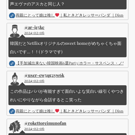
声エヴァのアスカと同じ人？
両親にとって娘は推し
｜私ときどきレッサーパンダ ｜Disney (
@ar-jz5kc
2024-02-06
韓国だとNetflixオリジナルのsweet homeがめちゃくちゃ面
白いです...！！(ドラマです)
【手加減出来ない韓国映画6選Part3/ホラー・サスペンス・ノワ
@user-ew5qg2yw6k
2024-02-06
この作品はパパが有能すぎて面白いよな笑白い線引くやつき
れいにやりながら会話するとこ笑った
両親にとって娘は推し
｜私ときどきレッサーパンダ ｜Disney (
@rokettoreimunofan
2024-02-06