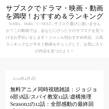
Skip
サブスクでドラマ・映画・動画
to
を満喫！おすすめ＆ランキング
content
Netflix、Hulu、U-NEXT…サブスク選びに迷いません
か？この動画では、あなたにぴったりのサブスクを見つ
けるお手伝いをします！ジャンル別おすすめ作品、人気
ランキングなど今すぐ動画をチェックして、お気に入り
の作品を見つけよう！
無料アニメ同時視聴雑談：ジョジョ
6部38話/スパイ教室12話/虚構推理
Season2の12話：全部感動の最終回