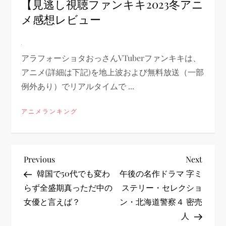
【見逃し視聴ファンキキ2023冬アニ
メ感想レビュー
アラフォーショタおっさんVTuberファンキキは、
アニメ(詳細は下記)を地上波および無料放送（一部
例外あり）でリアルタイムで ...
アニメランキング
投
Previous
Next
Previous
Next
Post
Post
韓国で50代でも変わ
午後の名作ドラマ 字ミ
稿
らず全盛期真っただ中の
ステリー・セレクショ
女優と言えば？
ン・北海道警察４ 密売
ナ
人