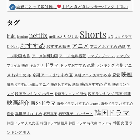
両親にとって娘は推し
｜私ときどきレッサーパンダ ｜Disney (
タグ
Shorts
netflix
hulu
netflixオリジナル
tvN
tvn ドラマ
lemino
おすすめ
アニメ
おすすめ映画
アニメ おすすめ 恋愛
ア
U-Next
ニメ映画 名作
アニメ無料動画
アニメ 無料視聴
アマゾンプライム
アマゾン
ドラマ
ドラマおすすめ 恋愛
ランキング
今期 アニ
プライム 映画
キムテリ
映画
メ おすすめ 冬
今期 アニメ おすすめ 夏
恋愛
今期 アニメ おすすめ 春
映画おすすめ 洋画
映画おすすめ netflix アニメ
映画おすすめ 感動
映画ランキ
映画ランキング ホラー
映画ランキング 邦画 最新
ング
映画ランキング 歴代
映画紹介
海外ドラマ
海外ドラマ おすすめ u-next
海外ドラマ おすすめ
韓国ドラマ
異世界 おすすめ
石野真子 コンサート
恋愛
石野真子
韓国女優 ラ
韓国ドラマ 人気女優
韓国ドラマ情報局
韓国ドラマ 時代劇 コメディ
ンキング 美人