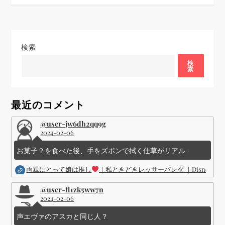
ビ
ゲ
検索
ー
検
索
シ
ョ
最近のコメント
ン
@user-jw6dh2qq9g
2024-02-06
お菓子？を食べた後、手をズボンで拭く仕草がリアル
両親にとって娘は推し
｜私ときどきレッサーパンダ ｜Disney (
@user-fl1zk5ww7n
2024-02-06
声エヴァのアスカと同じ人？