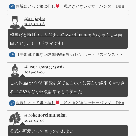
両親にとって娘は推し
｜私ときどきレッサーパンダ ｜Disney (
@ar-jz5kc
2024-02-06
韓国だとNetflixオリジナルのsweet homeがめちゃくちゃ面
白いです...！！(ドラマです)
【手加減出来ない韓国映画6選Part3/ホラー・サスペンス・ノワ
@user-ew5qg2yw6k
2024-02-06
この作品はパパが有能すぎて面白いよな笑白い線引くやつき
れいにやりながら会話するとこ笑った
両親にとって娘は推し
｜私ときどきレッサーパンダ ｜Disney (
@rokettoreimunofan
2024-02-06
公式が可愛いって言うのかわよい