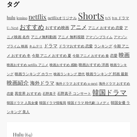
タグ
Shorts
netflix
hulu
netflixオリジナル
tvN
tvn ドラマ
lemino
おすすめ
アニメ
おすすめ映画
アニメ おすすめ 恋愛
ア
U-Next
ニメ映画 名作
アニメ無料動画
アニメ 無料視聴
アマゾンプライム
アマゾン
ドラマ
ドラマおすすめ 恋愛
ランキング
今期 アニ
プライム 映画
キムテリ
映画
メ おすすめ 冬
今期 アニメ おすすめ 夏
恋愛
今期 アニメ おすすめ 春
映画おすすめ 洋画
映画おすすめ netflix アニメ
映画おすすめ 感動
映画ランキ
映画ランキング ホラー
映画ランキング 邦画 最新
ング
映画ランキング 歴代
映画紹介
海外ドラマ
海外ドラマ おすすめ u-next
海外ドラマ おすすめ
韓国ドラマ
異世界 おすすめ
石野真子 コンサート
恋愛
石野真子
韓国女優 ラ
韓国ドラマ 人気女優
韓国ドラマ情報局
韓国ドラマ 時代劇 コメディ
ンキング 美人
Hulu
(64)