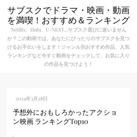
Skip
サブスクでドラマ・映画・動画
to
を満喫！おすすめ＆ランキング
content
Netflix、Hulu、U-NEXT…サブスク選びに迷いません
か？この動画では、あなたにぴったりのサブスクを見つ
けるお手伝いをします！ジャンル別おすすめ作品、人気
ランキングなど今すぐ動画をチェックして、お気に入り
の作品を見つけよう！
予想外におもしろかったアクショ
ン映画 ランキングTop10