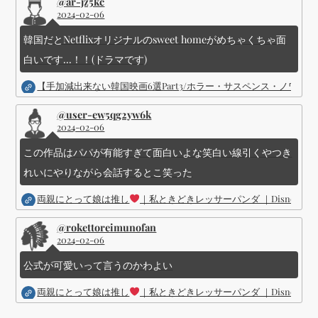
@ar-jz5kc
2024-02-06
韓国だとNetflixオリジナルのsweet homeがめちゃくちゃ面
白いです...！！(ドラマです)
【手加減出来ない韓国映画6選Part3/ホラー・サスペンス・ノワ
@user-ew5qg2yw6k
2024-02-06
この作品はパパが有能すぎて面白いよな笑白い線引くやつき
れいにやりながら会話するとこ笑った
両親にとって娘は推し
｜私ときどきレッサーパンダ ｜Disney (
@rokettoreimunofan
2024-02-06
公式が可愛いって言うのかわよい
両親にとって娘は推し
｜私ときどきレッサーパンダ ｜Disney (