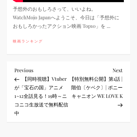
予想外のおもしろさって、いいよね。
WatchMojo Japanへようこそ、今日は「予想外に
おもしろかったアクション映画 Top10」を ...
映画ランキング
投
Previous
Next
Previous
Next
Post
Post
【同時視聴】Vtuber
【特別無料公開】第1話 |
稿
が「宝石の国」アニメ
階伯〔ケベク〕| ポニー
1~12全話見る！19時～ニ
キャニオン WE LOVE K
ナ
コニコ生放送で無料配信
ビ
中
ゲ