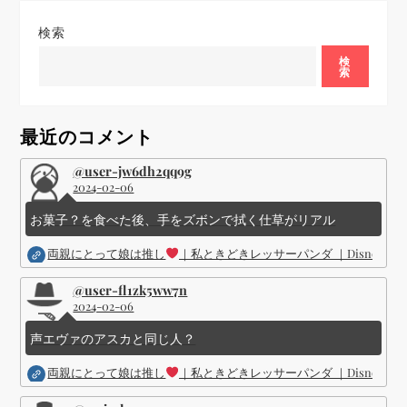
ー
検索
シ
検
索
ョ
最近のコメント
ン
@user-jw6dh2qq9g
2024-02-06
お菓子？を食べた後、手をズボンで拭く仕草がリアル
両親にとって娘は推し
｜私ときどきレッサーパンダ ｜Disney (
@user-fl1zk5ww7n
2024-02-06
声エヴァのアスカと同じ人？
両親にとって娘は推し
｜私ときどきレッサーパンダ ｜Disney (