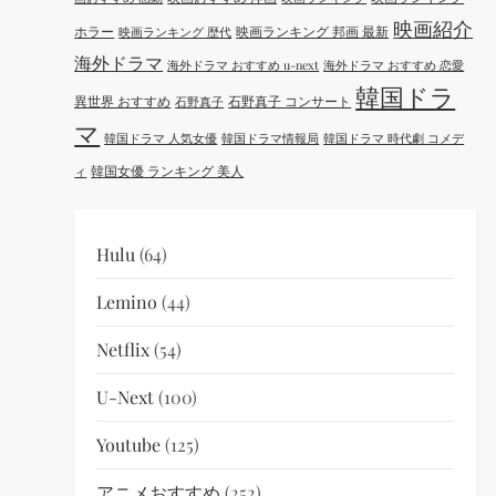
映画紹介
ホラー
映画ランキング 邦画 最新
映画ランキング 歴代
海外ドラマ
海外ドラマ おすすめ u-next
海外ドラマ おすすめ 恋愛
韓国ドラ
異世界 おすすめ
石野真子 コンサート
石野真子
マ
韓国ドラマ 人気女優
韓国ドラマ情報局
韓国ドラマ 時代劇 コメデ
韓国女優 ランキング 美人
ィ
Hulu
(64)
Lemino
(44)
Netflix
(54)
U-Next
(100)
Youtube
(125)
アニメおすすめ
(252)