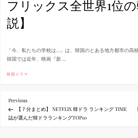
フリックス全世界1位
ney (ディズニープラス）
説】
「今、私たちの学校は…」は、韓国のとある地方都市の高校
ney (ディズニープラス）
韓国では近年、映画『新 ...
韓国ドラマ
投
Previous
Previous
ス・ノワール】韓国至上の《最凶の悪》が登場する韓国映画。
Post
【７分まとめ】 NETFLIX 韓ドラ ランキング TIME
稿
誌が選んだ韓ドラランキングTOP10
ナ