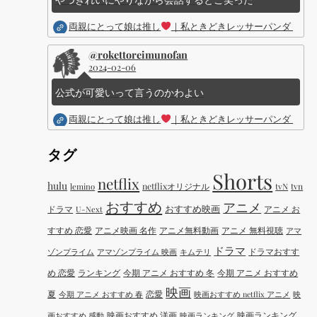
両親にとって娘は推し
｜私ときどきレッサーパンダ ｜Dis
@rokettoreimunofan
2024-02-06
公式が可愛いって言うのかわよい
両親にとって娘は推し
｜私ときどきレッサーパンダ ｜Dis
タグ
Shorts
netflix
hulu
netflixオリジナル
tvN
tvn
lemino
おすすめ
アニメ
おすすめ映画
ドラマ
アニメ お
U-Next
すすめ 恋愛
アニメ映画 名作
アニメ無料動画
アニメ 無料視聴
アマ
ドラマ
ドラマおすす
ゾンプライム
アマゾンプライム 映画
キムテリ
め 恋愛
ランキング
今期 アニメ おすすめ 冬
今期 アニメ おすすめ
映画
夏
恋愛
今期 アニメ おすすめ 春
映画おすすめ netflix アニメ
映
映画おすすめ 洋画
映画ランキング
画おすすめ 感動
映画ランキング