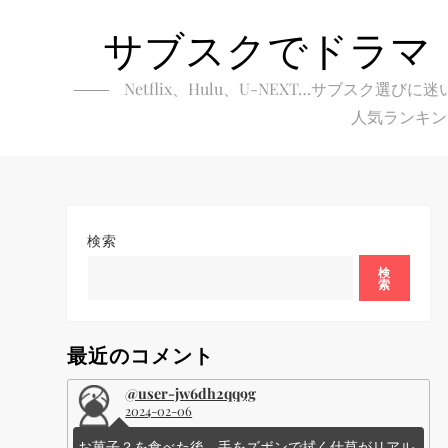
Skip
サブスクでドラマ
to
content
Netflix、Hulu、U-NEXT…サブ
人気ランキン
検索
検
索
最近のコメント
@user-jw6dh2qq9g
2024-02-06
お菓子？を食べた後、手をズボンで拭く仕草がリアル