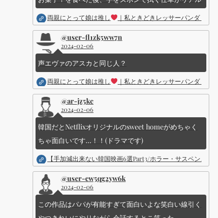
両親にとって娘は推し
｜私ときどきレッサーパンダ ｜Dis
@user-fl1zk5ww7n
2024-02-06
声エヴァのアスカと同じ人？
両親にとって娘は推し
｜私ときどきレッサーパンダ ｜Dis
@ar-jz5kc
2024-02-06
韓国だとNetflixオリジナルのsweet homeがめちゃく
ちゃ面白いです...！！(ドラマです)
【手加減出来ない韓国映画6選Part3/ホラー・サスペン
@user-ew5qg2yw6k
2024-02-06
この作品はパパが有能すぎて面白いよな笑白い線引く
やつきれいにやりながら会話するとこ笑った