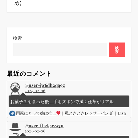
め】
ゲ
ー
シ
検索
検
ョ
索
ン
最近のコメント
@user-jw6dh2qq9g
2024-02-06
お菓子？を食べた後、手をズボンで拭く仕草がリアル
両親にとって娘は推し
｜私ときどきレッサーパンダ ｜Disney (
@user-fl1zk5ww7n
2024-02-06