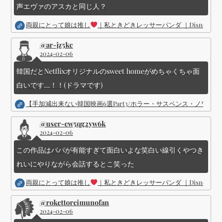
声エヴァのアスカと同じ人？
両親にとって娘は推し
｜私ときどきレッサーパンダ ｜Disney (
@ar-jz5kc
2024-02-06
韓国だとNetflixオリジナルのsweet homeがめちゃくちゃ面
白いです...！！(ドラマです)
【手加減出来ない韓国映画6選Part3/ホラー・サスペンス・ノワ
@user-ew5qg2yw6k
2024-02-06
この作品はパパが有能すぎて面白いよな笑白い線引くやつき
れいにやりながら会話するとこ笑った
両親にとって娘は推し
｜私ときどきレッサーパンダ ｜Disney (
@rokettoreimunofan
2024-02-06