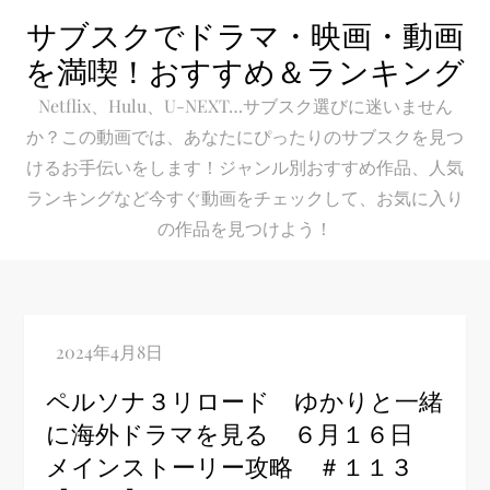
Skip
サブスクでドラマ・映画・動画
to
を満喫！おすすめ＆ランキング
content
Netflix、Hulu、U-NEXT…サブスク選びに迷いません
か？この動画では、あなたにぴったりのサブスクを見つ
けるお手伝いをします！ジャンル別おすすめ作品、人気
ランキングなど今すぐ動画をチェックして、お気に入り
の作品を見つけよう！
ペルソナ３リロード ゆかりと一緒
に海外ドラマを見る ６月１６日
メインストーリー攻略 ＃１１３