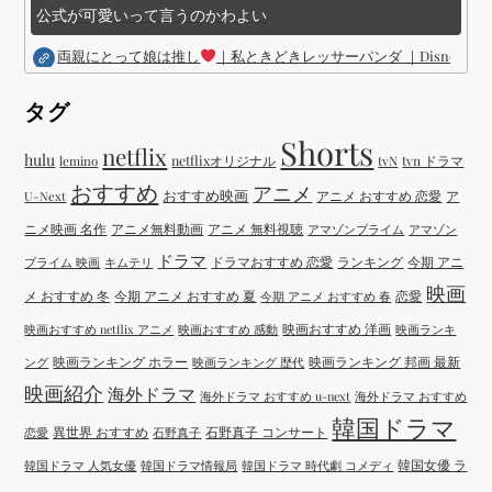
公式が可愛いって言うのかわよい
両親にとって娘は推し
｜私ときどきレッサーパンダ ｜Disney (
タグ
Shorts
netflix
hulu
netflixオリジナル
tvN
tvn ドラマ
lemino
おすすめ
アニメ
おすすめ映画
アニメ おすすめ 恋愛
ア
U-Next
ニメ映画 名作
アニメ無料動画
アニメ 無料視聴
アマゾンプライム
アマゾン
ドラマ
ドラマおすすめ 恋愛
ランキング
今期 アニ
プライム 映画
キムテリ
映画
メ おすすめ 冬
今期 アニメ おすすめ 夏
恋愛
今期 アニメ おすすめ 春
映画おすすめ 洋画
映画おすすめ netflix アニメ
映画おすすめ 感動
映画ランキ
映画ランキング ホラー
映画ランキング 邦画 最新
ング
映画ランキング 歴代
映画紹介
海外ドラマ
海外ドラマ おすすめ u-next
海外ドラマ おすすめ
韓国ドラマ
異世界 おすすめ
石野真子 コンサート
恋愛
石野真子
韓国女優 ラ
韓国ドラマ 人気女優
韓国ドラマ情報局
韓国ドラマ 時代劇 コメディ