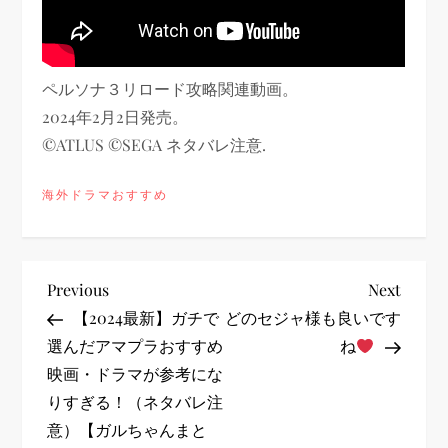
ペルソナ３リロード攻略関連動画。
2024年2月2日発売。
©ATLUS ©SEGA ネタバレ注意.
海外ドラマおすすめ
投
Previous
Next
Previous
Next
Post
Post
【2024最新】ガチで
どのセジャ様も良いです
稿
選んだアマプラおすすめ
ね
映画・ドラマが参考にな
ナ
りすぎる！（ネタバレ注
ビ
意）【ガルちゃんまと