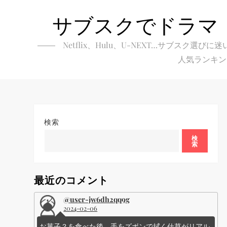
Skip
サブスクでドラマ
to
content
Netflix、Hulu、U-NEXT…サブ
人気ランキン
検索
検
索
最近のコメント
@user-jw6dh2qq9g
2024-02-06
お菓子？を食べた後、手をズボンで拭く仕草がリアル