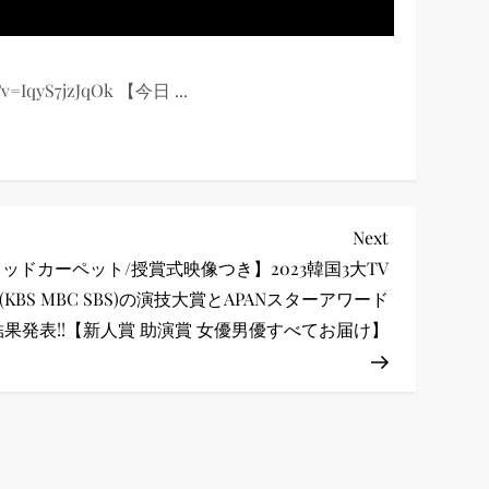
IqyS7jzJqOk 【今日 ...
Next
Next
Post
ッドカーペット/授賞式映像つき】2023韓国3大TV
(KBS MBC SBS)の演技大賞とAPANスターアワード
結果発表!!【新人賞 助演賞 女優男優すべてお届け】