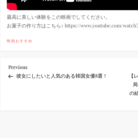
ney (ディズニープラス）
最高に美しい体験をこの映画でしてください。
お菓子の作り方はこちら↓ https://www.youtube.com/watch?v=
映画おすすめ
ney (ディズニープラス）
投
Previous
Previous
Post
彼女にしたいと人気のある韓国女優8選！
【レ
稿
局
の
ナ
ビ
ゲ