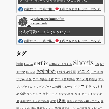
両親にとって娘は推し
｜私ときどきレッサーパンダ ｜Dis
@rokettoreimunofan
2024-02-06
公式が可愛いって言うのかわよい
両親にとって娘は推し
｜私ときどきレッサーパンダ ｜Dis
タグ
Shorts
netflix
hulu
netflixオリジナル
tvN
tvn
lemino
おすすめ
アニメ
おすすめ映画
ドラマ
アニメ お
U-Next
すすめ 恋愛
アニメ映画 名作
アニメ無料動画
アニメ 無料視聴
アマ
ドラマ
ドラマおすす
ゾンプライム
アマゾンプライム 映画
キムテリ
め 恋愛
ランキング
今期 アニメ おすすめ 冬
今期 アニメ おすすめ
映画
夏
恋愛
今期 アニメ おすすめ 春
映画おすすめ netflix アニメ
映
映画おすすめ 洋画
映画ランキング
画おすすめ 感動
映画ランキング