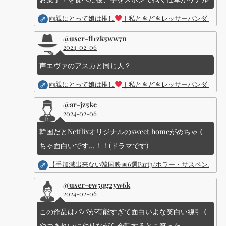
両親にとって娘は推し
｜私ときどきレッサーパンダ ｜Dis
@user-fl1zk5ww7n
2024-02-06
声エヴァのアスカと同じ人？
両親にとって娘は推し
｜私ときどきレッサーパンダ ｜Dis
@ar-jz5kc
2024-02-06
韓国だとNetflixオリジナルのsweet homeがめちゃく
ちゃ面白いです...！！(ドラマです)
【手加減出来ない韓国映画6選Part3/ホラー・サスペン
@user-ew5qg2yw6k
2024-02-06
この作品はパパが有能すぎて面白いよな笑白い線引く
やつきれいにやりながら会話するとこ笑った