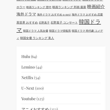
映画紹介
ホラー
映画ランキング 邦画 最新
映画ランキング 歴代
海外ドラマ
海外ドラマ おすすめ u-next
海外ドラマ おすすめ 恋愛
韓国ドラ
異世界 おすすめ
石野真子 コンサート
石野真子
マ
韓国ドラマ 人気女優
韓国ドラマ情報局
韓国ドラマ 時代劇 コメデ
韓国女優 ランキング 美人
ィ
Hulu
(64)
Lemino
(44)
Netflix
(54)
U-Next
(100)
Youtube
(125)
アニメおすすめ
(252)