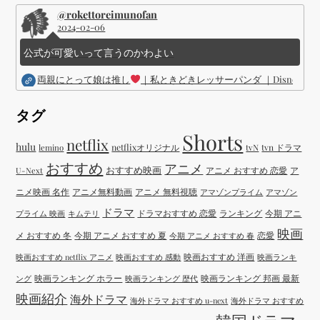
@rokettoreimunofan
2024-02-06
公式が可愛いって言うのかわよい
両親にとって娘は推し
｜私ときどきレッサーパンダ ｜Disney (
タグ
Shorts
netflix
hulu
netflixオリジナル
tvN
tvn ドラマ
lemino
おすすめ
アニメ
おすすめ映画
アニメ おすすめ 恋愛
ア
U-Next
ニメ映画 名作
アニメ無料動画
アニメ 無料視聴
アマゾンプライム
アマゾン
ドラマ
ドラマおすすめ 恋愛
ランキング
今期 アニ
プライム 映画
キムテリ
映画
メ おすすめ 冬
今期 アニメ おすすめ 夏
恋愛
今期 アニメ おすすめ 春
映画おすすめ 洋画
映画おすすめ netflix アニメ
映画おすすめ 感動
映画ランキ
映画ランキング ホラー
映画ランキング 邦画 最新
ング
映画ランキング 歴代
映画紹介
海外ドラマ
海外ドラマ おすすめ u-next
海外ドラマ おすすめ