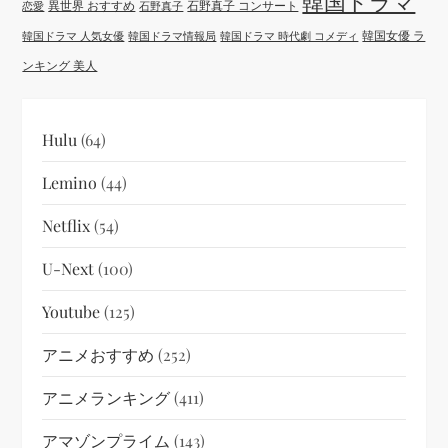
韓国ドラマ
異世界 おすすめ
石野真子 コンサート
恋愛
石野真子
韓国女優 ラ
韓国ドラマ 人気女優
韓国ドラマ情報局
韓国ドラマ 時代劇 コメディ
ンキング 美人
Hulu
(64)
Lemino
(44)
Netflix
(54)
U-Next
(100)
Youtube
(125)
アニメおすすめ
(252)
アニメランキング
(411)
アマゾンプライム
(143)