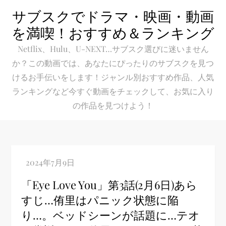
Skip
サブスクでドラマ・映画・動画
to
を満喫！おすすめ＆ランキング
content
Netflix、Hulu、U-NEXT…サブスク選びに迷いません
か？この動画では、あなたにぴったりのサブスクを見つ
けるお手伝いをします！ジャンル別おすすめ作品、人気
ランキングなど今すぐ動画をチェックして、お気に入り
の作品を見つけよう！
「Eye Love You」第3話(2月6日)あら
すじ…侑里はパニック状態に陥
り…。ベッドシーンが話題に…テオ