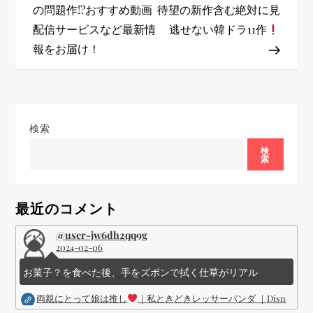
の問題作!?おすすめ動画
待望の新作含む絶対に見
ナ
配信サービスなど最新情
逃せない韓ドラ11作
ビ
報をお届け！
ゲ
ー
検索
シ
検
索
ョ
最近のコメント
ン
@user-jw6dh2qq9g
2024-02-06
お菓子？を食べた後、手をズボンで拭く仕草がリアル
両親にとって娘は推し
｜私ときどきレッサーパンダ ｜Disney (