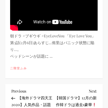
朝ドラ #ブギウギ #EyeLoveYou 「Eye Love You」
第3話(2月6日)あらすじ...侑里はパニック状態に陥
り…。
ベッドシーンが話題に ...
二階堂ふみ
投
Previous
Next
Previous
Next
Post
Post
【海外ドラマ四天王
【韓国ドラマ】12月の新
稿
2020】人気作品・話題
作韓ドラは過去1豪華