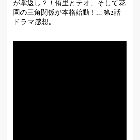
が掌返し？！侑里とテオ、そして花
園の三角関係が本格始動！… 第2話
ドラマ感想。