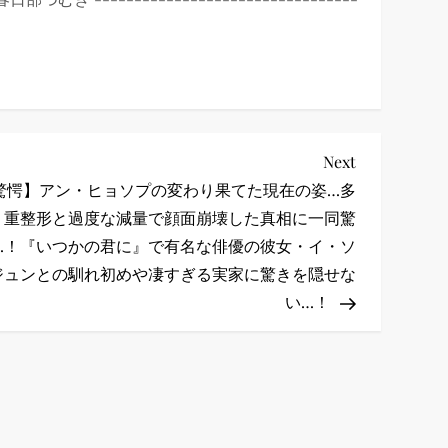
Next
Next
Post
驚愕】アン・ヒョソプの変わり果てた現在の姿…多
重整形と過度な減量で顔面崩壊した真相に一同驚
…！『いつかの君に』で有名な俳優の彼女・イ・ソ
ジュンとの馴れ初めや凄すぎる実家に驚きを隠せな
い…！