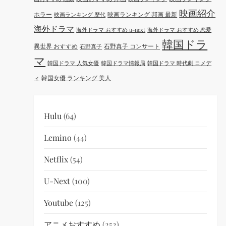
映画紹介
ホラー
映画ランキング 邦画 最新
映画ランキング 歴代
海外ドラマ
海外ドラマ おすすめ u-next
海外ドラマ おすすめ 恋愛
韓国ドラ
異世界 おすすめ
石野真子 コンサート
石野真子
マ
韓国ドラマ 人気女優
韓国ドラマ情報局
韓国ドラマ 時代劇 コメデ
韓国女優 ランキング 美人
ィ
Hulu
(64)
Lemino
(44)
Netflix
(54)
U-Next
(100)
Youtube
(125)
アニメおすすめ
(252)