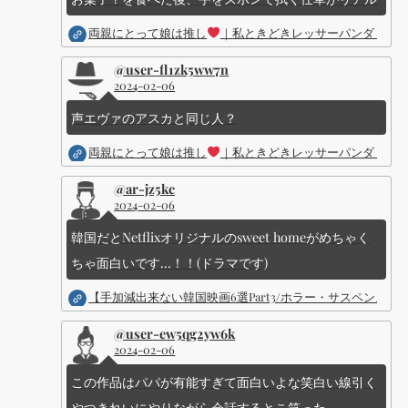
両親にとって娘は推し
｜私ときどきレッサーパンダ ｜Dis
@user-fl1zk5ww7n
2024-02-06
声エヴァのアスカと同じ人？
両親にとって娘は推し
｜私ときどきレッサーパンダ ｜Dis
@ar-jz5kc
2024-02-06
韓国だとNetflixオリジナルのsweet homeがめちゃく
ちゃ面白いです...！！(ドラマです)
【手加減出来ない韓国映画6選Part3/ホラー・サスペン
@user-ew5qg2yw6k
2024-02-06
この作品はパパが有能すぎて面白いよな笑白い線引く
やつきれいにやりながら会話するとこ笑った