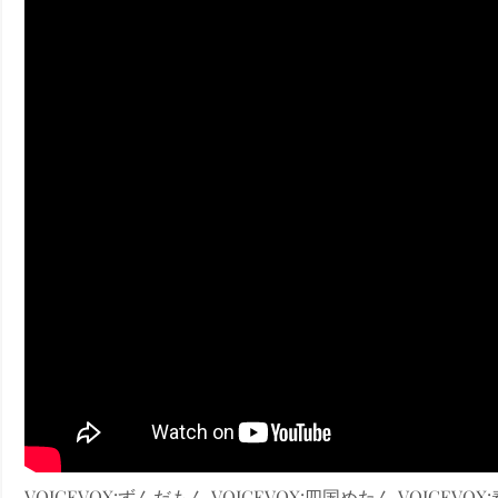
ney (ディズニープラス）
ney (ディズニープラス）
ス・ノワール】韓国至上の《最凶の悪》が登場する韓国映画。
VOICEVOX:ずんだもん VOICEVOX:四国めたん VOICEVOX:春日部