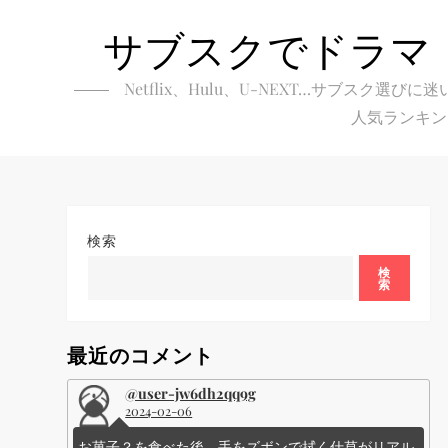
Skip
サブスクでドラマ
to
content
Netflix、Hulu、U-NEXT…サブ
人気ランキン
検索
検
索
最近のコメント
@user-jw6dh2qq9g
2024-02-06
お菓子？を食べた後、手をズボンで拭く仕草がリアル