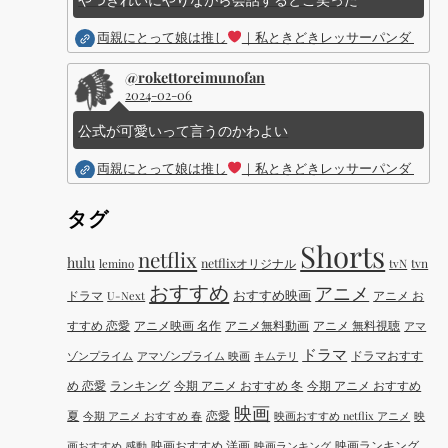
両親にとって娘は推し
｜私ときどきレッサーパンダ ｜Dis
@rokettoreimunofan
2024-02-06
公式が可愛いって言うのかわよい
両親にとって娘は推し
｜私ときどきレッサーパンダ ｜Dis
タグ
Shorts
netflix
hulu
netflixオリジナル
tvN
tvn
lemino
おすすめ
アニメ
おすすめ映画
ドラマ
アニメ お
U-Next
すすめ 恋愛
アニメ映画 名作
アニメ無料動画
アニメ 無料視聴
アマ
ドラマ
ドラマおすす
ゾンプライム
アマゾンプライム 映画
キムテリ
め 恋愛
ランキング
今期 アニメ おすすめ 冬
今期 アニメ おすすめ
映画
夏
恋愛
今期 アニメ おすすめ 春
映画おすすめ netflix アニメ
映
映画おすすめ 洋画
映画ランキング
画おすすめ 感動
映画ランキング