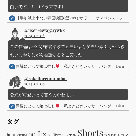
白いです...！！(ドラマです)
【手加減出来ない韓国映画6選Part3/ホラー・サスペンス・ノワ
@user-ew5qg2yw6k
2024-02-06
この作品はパパが有能すぎて面白いよな笑白い線引くやつき
れいにやりながら会話するとこ笑った
両親にとって娘は推し
｜私ときどきレッサーパンダ ｜Disney (
@rokettoreimunofan
2024-02-06
公式が可愛いって言うのかわよい
両親にとって娘は推し
｜私ときどきレッサーパンダ ｜Disney (
タグ
Shorts
netflix
hulu
netflixオリジナル
tvN
tvn ドラマ
lemino