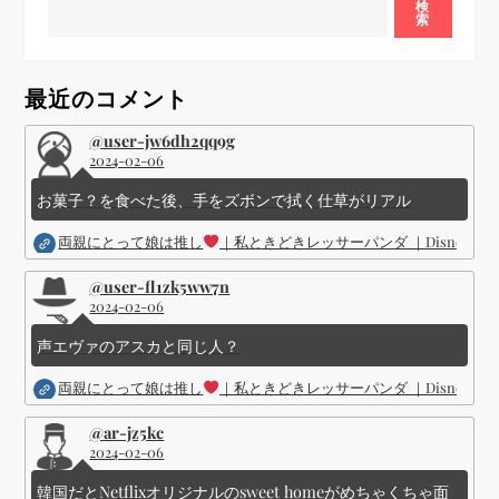
ョ
検
索
ン
最近のコメント
@user-jw6dh2qq9g
2024-02-06
お菓子？を食べた後、手をズボンで拭く仕草がリアル
両親にとって娘は推し
｜私ときどきレッサーパンダ ｜Disney (
@user-fl1zk5ww7n
2024-02-06
声エヴァのアスカと同じ人？
両親にとって娘は推し
｜私ときどきレッサーパンダ ｜Disney (
@ar-jz5kc
2024-02-06
韓国だとNetflixオリジナルのsweet homeがめちゃくちゃ面