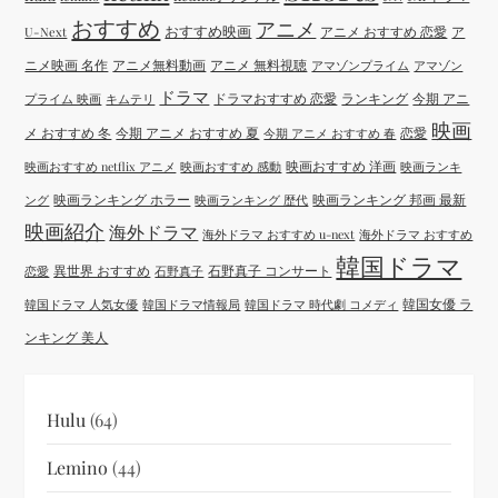
おすすめ
アニメ
おすすめ映画
アニメ おすすめ 恋愛
ア
U-Next
ニメ映画 名作
アニメ無料動画
アニメ 無料視聴
アマゾンプライム
アマゾン
ドラマ
ドラマおすすめ 恋愛
ランキング
今期 アニ
プライム 映画
キムテリ
映画
メ おすすめ 冬
今期 アニメ おすすめ 夏
恋愛
今期 アニメ おすすめ 春
映画おすすめ 洋画
映画おすすめ netflix アニメ
映画おすすめ 感動
映画ランキ
映画ランキング ホラー
映画ランキング 邦画 最新
ング
映画ランキング 歴代
映画紹介
海外ドラマ
海外ドラマ おすすめ u-next
海外ドラマ おすすめ
韓国ドラマ
異世界 おすすめ
石野真子 コンサート
恋愛
石野真子
韓国女優 ラ
韓国ドラマ 人気女優
韓国ドラマ情報局
韓国ドラマ 時代劇 コメディ
ンキング 美人
Hulu
(64)
Lemino
(44)