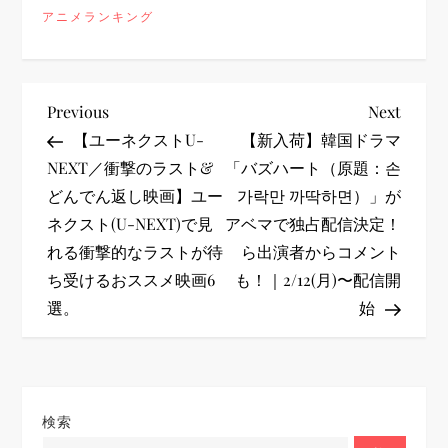
アニメランキング
投
Previous
Next
Previous
Next
Post
Post
【ユーネクストU-
【新入荷】韓国ドラマ
稿
NEXT／衝撃のラスト&
「バズハート（原題：손
どんでん返し映画】ユー
가락만 까딱하면）」が
ナ
ネクスト(U-NEXT)で見
アベマで独占配信決定！
ビ
れる衝撃的なラストが待
ら出演者からコメント
ち受けるおススメ映画6
も！｜2/12(月)〜配信開
ゲ
選。
始
ー
シ
検索