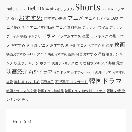
Shorts
netflix
hulu
netflixオリジナル
tvN
tvn ドラマ
lemino
おすすめ
アニメ
おすすめ映画
アニメ おすすめ 恋愛
ア
U-Next
ニメ映画 名作
アニメ無料動画
アニメ 無料視聴
アマゾンプライム
アマゾン
ドラマ
ドラマおすすめ 恋愛
ランキング
今期 アニ
プライム 映画
キムテリ
映画
メ おすすめ 冬
今期 アニメ おすすめ 夏
恋愛
今期 アニメ おすすめ 春
映画おすすめ 洋画
映画おすすめ netflix アニメ
映画おすすめ 感動
映画ランキ
映画ランキング ホラー
映画ランキング 邦画 最新
ング
映画ランキング 歴代
映画紹介
海外ドラマ
海外ドラマ おすすめ u-next
海外ドラマ おすすめ
韓国ドラマ
異世界 おすすめ
石野真子 コンサート
恋愛
石野真子
韓国女優 ラ
韓国ドラマ 人気女優
韓国ドラマ情報局
韓国ドラマ 時代劇 コメディ
ンキング 美人
Hulu
(64)