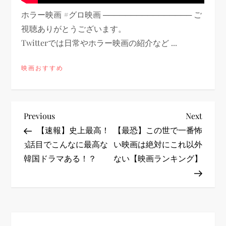
ホラー映画 #グロ映画 ──────────────── ご
視聴ありがとうございます。
Twitterでは日常やホラー映画の紹介など ...
映画おすすめ
投
Previous
Next
Previous
Next
Post
Post
【速報】史上最高！
【最恐】この世で一番怖
稿
3話目でこんなに最高な
い映画は絶対にこれ以外
韓国ドラマある！？
ない【映画ランキング】
ナ
ビ
ゲ