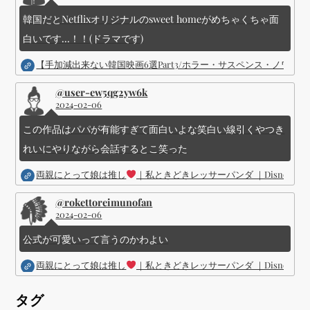
韓国だとNetflixオリジナルのsweet homeがめちゃくちゃ面
白いです...！！(ドラマです)
【手加減出来ない韓国映画6選Part3/ホラー・サスペンス・ノワ
@user-ew5qg2yw6k
2024-02-06
この作品はパパが有能すぎて面白いよな笑白い線引くやつき
れいにやりながら会話するとこ笑った
両親にとって娘は推し
｜私ときどきレッサーパンダ ｜Disney (
@rokettoreimunofan
2024-02-06
公式が可愛いって言うのかわよい
両親にとって娘は推し
｜私ときどきレッサーパンダ ｜Disney (
タグ