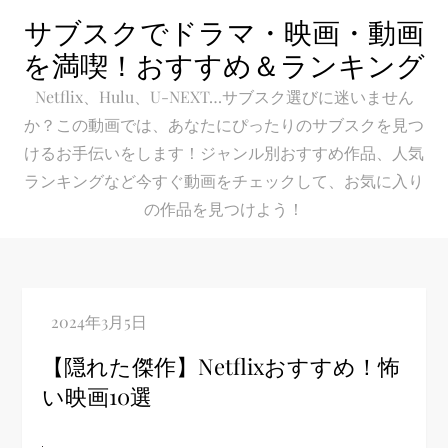
Skip
サブスクでドラマ・映画・動画
to
を満喫！おすすめ＆ランキング
content
Netflix、Hulu、U-NEXT…サブスク選びに迷いません
か？この動画では、あなたにぴったりのサブスクを見つ
けるお手伝いをします！ジャンル別おすすめ作品、人気
ランキングなど今すぐ動画をチェックして、お気に入り
の作品を見つけよう！
【隠れた傑作】Netflixおすすめ！怖
い映画10選