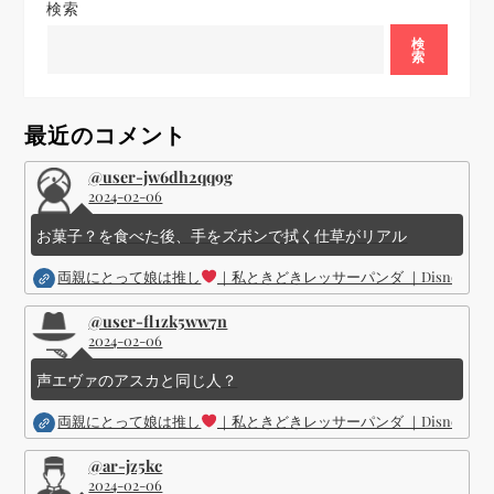
検索
ー
検
索
シ
ョ
最近のコメント
ン
@user-jw6dh2qq9g
2024-02-06
お菓子？を食べた後、手をズボンで拭く仕草がリアル
両親にとって娘は推し
｜私ときどきレッサーパンダ ｜Disney (
@user-fl1zk5ww7n
2024-02-06
声エヴァのアスカと同じ人？
両親にとって娘は推し
｜私ときどきレッサーパンダ ｜Disney (
@ar-jz5kc
2024-02-06