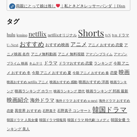
両親にとって娘は推し
｜私ときどきレッサーパンダ ｜Disney (
タグ
Shorts
netflix
hulu
netflixオリジナル
tvN
tvn ドラマ
lemino
おすすめ
アニメ
おすすめ映画
アニメ おすすめ 恋愛
ア
U-Next
ニメ映画 名作
アニメ無料動画
アニメ 無料視聴
アマゾンプライム
アマゾン
ドラマ
ドラマおすすめ 恋愛
ランキング
今期 アニ
プライム 映画
キムテリ
映画
メ おすすめ 冬
今期 アニメ おすすめ 夏
恋愛
今期 アニメ おすすめ 春
映画おすすめ 洋画
映画おすすめ netflix アニメ
映画おすすめ 感動
映画ランキ
映画ランキング ホラー
映画ランキング 邦画 最新
ング
映画ランキング 歴代
映画紹介
海外ドラマ
海外ドラマ おすすめ u-next
海外ドラマ おすすめ
韓国ドラマ
異世界 おすすめ
石野真子 コンサート
恋愛
石野真子
韓国女優 ラ
韓国ドラマ 人気女優
韓国ドラマ情報局
韓国ドラマ 時代劇 コメディ
ンキング 美人