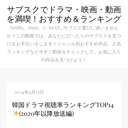
Skip
サブスクでドラマ・映画・動画
to
を満喫！おすすめ＆ランキング
content
Netflix、Hulu、U-NEXT…サブスク選びに迷いません
か？この動画では、あなたにぴったりのサブスクを見つ
けるお手伝いをします！ジャンル別おすすめ作品、人気
ランキングなど今すぐ動画をチェックして、お気に入り
の作品を見つけよう！
韓国ドラマ視聴率ランキングTOP14
(2020年以降放送編)