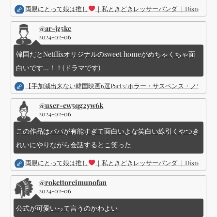
両親にとって娘は推し
｜私ときどきレッサーパンダ ｜Disney (
@ar-jz5kc
2024-02-06
韓国だとNetflixオリジナルのsweet homeがめちゃくちゃ面
白いです...！！(ドラマです)
【手加減出来ない韓国映画6選Part3/ホラー・サスペンス・ノワ
@user-ew5qg2yw6k
2024-02-06
この作品はパパが有能すぎて面白いよな笑白い線引くやつき
れいにやりながら会話するとこ笑った
両親にとって娘は推し
｜私ときどきレッサーパンダ ｜Disney (
@rokettoreimunofan
2024-02-06
公式が可愛いって言うのかわよい