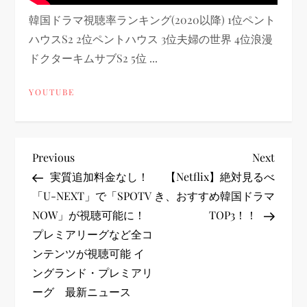
韓国ドラマ視聴率ランキング(2020以降) 1位ペント
ハウスS2 2位ペントハウス 3位夫婦の世界 4位浪漫
ドクターキムサブS2 5位 ...
YOUTUBE
投
Previous
Next
Previous
Next
Post
Post
実質追加料金なし！
【Netflix】絶対見るべ
稿
「U-NEXT」で「SPOTV
き、おすすめ韓国ドラマ
NOW」が視聴可能に！
TOP3！！
ナ
プレミアリーグなど全コ
ビ
ンテンツが視聴可能 イ
ングランド・プレミアリ
ゲ
ーグ 最新ニュース