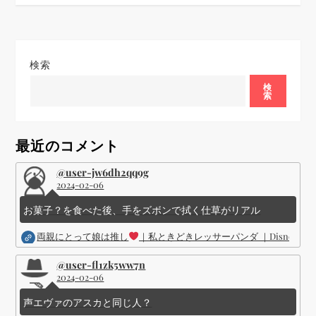
ー
シ
検索
ョ
検
索
ン
最近のコメント
@user-jw6dh2qq9g
2024-02-06
お菓子？を食べた後、手をズボンで拭く仕草がリアル
両親にとって娘は推し
｜私ときどきレッサーパンダ ｜Disney (
@user-fl1zk5ww7n
2024-02-06
声エヴァのアスカと同じ人？