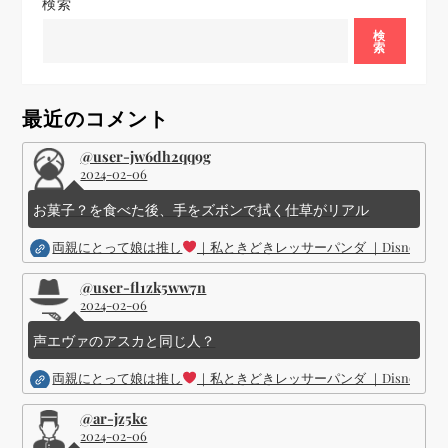
検索
ー
検
索
シ
ョ
最近のコメント
ン
@user-jw6dh2qq9g
2024-02-06
お菓子？を食べた後、手をズボンで拭く仕草がリアル
両親にとって娘は推し
｜私ときどきレッサーパンダ ｜Disney (
@user-fl1zk5ww7n
2024-02-06
声エヴァのアスカと同じ人？
両親にとって娘は推し
｜私ときどきレッサーパンダ ｜Disney (
@ar-jz5kc
2024-02-06