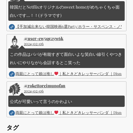
韓国だとNetflixオリジナルのsweet homeがめちゃくちゃ面
白いです...！！(ドラマです)
【手加減出来ない韓国映画6選Part3/ホラー・サスペンス・ノワ
@user-ew5qg2yw6k
2024-02-06
この作品はパパが有能すぎて面白いよな笑白い線引くやつき
れいにやりながら会話するとこ笑った
両親にとって娘は推し
｜私ときどきレッサーパンダ ｜Disney (
@rokettoreimunofan
2024-02-06
公式が可愛いって言うのかわよい
両親にとって娘は推し
｜私ときどきレッサーパンダ ｜Disney (
タグ