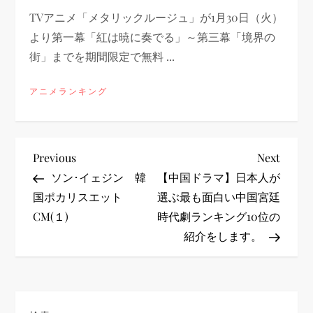
TVアニメ「メタリックルージュ」が1月30日（火）
より第一幕「紅は暁に奏でる」～第三幕「境界の
街」までを期間限定で無料 ...
アニメランキング
投
Previous
Next
Previous
Next
Post
Post
ソン･イェジン 韓
【中国ドラマ】日本人が
稿
国ポカリスエット
選ぶ最も面白い中国宮廷
CM(１)
時代劇ランキング10位の
ナ
紹介をします。
ビ
ゲ