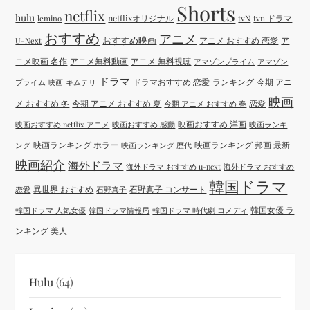
Shorts
netflix
hulu
netflixオリジナル
tvN
tvn ドラマ
lemino
おすすめ
アニメ
おすすめ映画
アニメ おすすめ 恋愛
ア
U-Next
ニメ映画 名作
アニメ無料動画
アニメ 無料視聴
アマゾンプライム
アマゾン
ドラマ
ドラマおすすめ 恋愛
ランキング
今期 アニ
プライム 映画
キムテリ
映画
メ おすすめ 冬
今期 アニメ おすすめ 夏
恋愛
今期 アニメ おすすめ 春
映画おすすめ 洋画
映画おすすめ netflix アニメ
映画おすすめ 感動
映画ランキ
映画ランキング ホラー
映画ランキング 邦画 最新
ング
映画ランキング 歴代
映画紹介
海外ドラマ
海外ドラマ おすすめ u-next
海外ドラマ おすすめ
韓国ドラマ
異世界 おすすめ
石野真子 コンサート
恋愛
石野真子
韓国女優 ラ
韓国ドラマ 人気女優
韓国ドラマ情報局
韓国ドラマ 時代劇 コメディ
ンキング 美人
Hulu
(64)