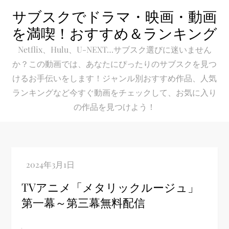
Skip
サブスクでドラマ・映画・動画
to
を満喫！おすすめ＆ランキング
content
Netflix、Hulu、U-NEXT…サブスク選びに迷いません
か？この動画では、あなたにぴったりのサブスクを見つ
けるお手伝いをします！ジャンル別おすすめ作品、人気
ランキングなど今すぐ動画をチェックして、お気に入り
の作品を見つけよう！
TVアニメ「メタリックルージュ」
第一幕～第三幕無料配信