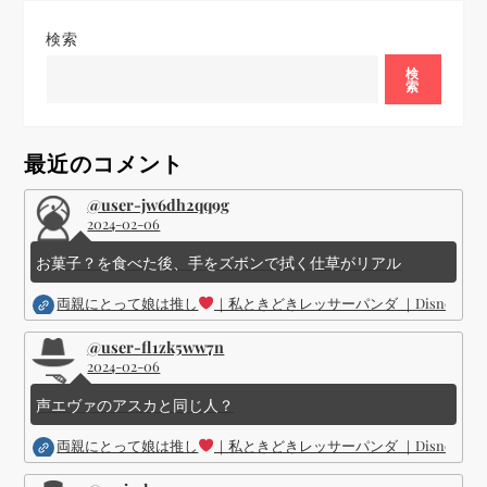
ゲ
検索
ー
検
索
シ
ョ
最近のコメント
ン
@user-jw6dh2qq9g
2024-02-06
お菓子？を食べた後、手をズボンで拭く仕草がリアル
両親にとって娘は推し
｜私ときどきレッサーパンダ ｜Disney (
@user-fl1zk5ww7n
2024-02-06
声エヴァのアスカと同じ人？
両親にとって娘は推し
｜私ときどきレッサーパンダ ｜Disney (