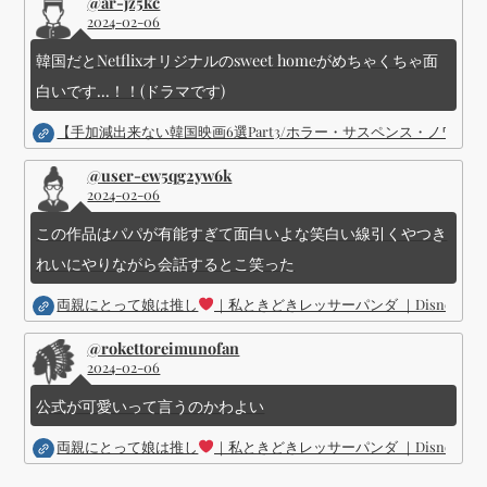
@ar-jz5kc
2024-02-06
韓国だとNetflixオリジナルのsweet homeがめちゃくちゃ面
白いです...！！(ドラマです)
【手加減出来ない韓国映画6選Part3/ホラー・サスペンス・ノワ
@user-ew5qg2yw6k
2024-02-06
この作品はパパが有能すぎて面白いよな笑白い線引くやつき
れいにやりながら会話するとこ笑った
両親にとって娘は推し
｜私ときどきレッサーパンダ ｜Disney (
@rokettoreimunofan
2024-02-06
公式が可愛いって言うのかわよい
両親にとって娘は推し
｜私ときどきレッサーパンダ ｜Disney (