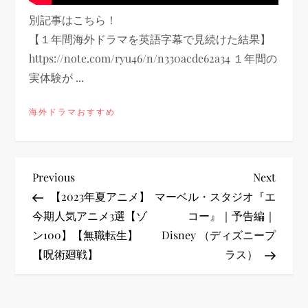
別記事はこちら！
【１年間海外ドラマを英語字幕で見続けた結果】
https://note.com/ryu46/n/n330acde62a34 １年間の
実体験が ...
海外ドラマおすすめ
投
Previous
Next
Previous
Next
Post
Post
【2023年夏アニメ】
マーベル・スタジオ『エ
稿
今期人気アニメ3選【ゾ
コー』｜予告編｜
ン100】【無職転生】
Disney （ディズニープ
ナ
【呪術廻戦】
ラス）
ビ