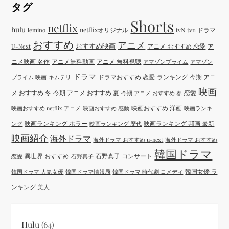
タグ
Shorts
netflix
hulu
netflixオリジナル
tvN
tvn ドラマ
lemino
おすすめ
アニメ
おすすめ映画
アニメ おすすめ 恋愛
ア
U-Next
ニメ映画 名作
アニメ無料動画
アニメ 無料視聴
アマゾンプライム
アマゾン
ドラマ
ドラマおすすめ 恋愛
ランキング
今期 アニ
プライム 映画
キムテリ
映画
メ おすすめ 冬
今期 アニメ おすすめ 夏
恋愛
今期 アニメ おすすめ 春
映画おすすめ 洋画
映画おすすめ netflix アニメ
映画おすすめ 感動
映画ランキ
映画ランキング ホラー
映画ランキング 邦画 最新
ング
映画ランキング 歴代
映画紹介
海外ドラマ
海外ドラマ おすすめ u-next
海外ドラマ おすすめ
韓国ドラマ
異世界 おすすめ
石野真子 コンサート
恋愛
石野真子
韓国女優 ラ
韓国ドラマ 人気女優
韓国ドラマ情報局
韓国ドラマ 時代劇 コメディ
ンキング 美人
Hulu
(64)