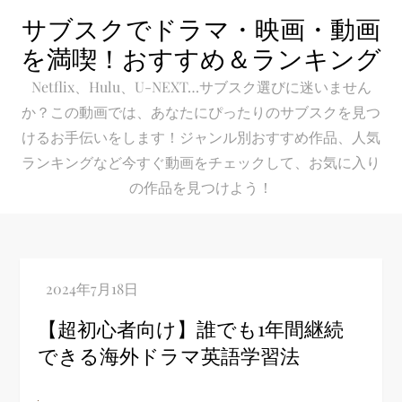
Skip
サブスクでドラマ・映画・動画
to
を満喫！おすすめ＆ランキング
content
Netflix、Hulu、U-NEXT…サブスク選びに迷いません
か？この動画では、あなたにぴったりのサブスクを見つ
けるお手伝いをします！ジャンル別おすすめ作品、人気
ランキングなど今すぐ動画をチェックして、お気に入り
の作品を見つけよう！
【超初心者向け】誰でも1年間継続
できる海外ドラマ英語学習法