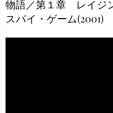
物語／第１章 レイジン
ney (ディズニープラス）
スパイ・ゲーム(2001)
ney (ディズニープラス）
ス・ノワール】韓国至上の《最凶の悪》が登場する韓国映画。