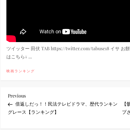
ney (ディズニープラス）
ツイッター 田伏 TAB https://twitter.com/tabuse18 イサ お餅
ney (ディズニープラス）
はこちら↓ ...
映画ランキング
投
Previous
Previous
Post
倍返しだっ！！民法テレビドラマ、歴代ランキン
【
稿
グレース【ランキング】
プさ
ナ