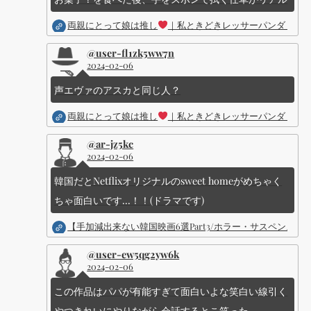
両親にとって娘は推し
｜私ときどきレッサーパンダ ｜Dis
@user-fl1zk5ww7n
2024-02-06
声エヴァのアスカと同じ人？
両親にとって娘は推し
｜私ときどきレッサーパンダ ｜Dis
@ar-jz5kc
2024-02-06
韓国だとNetflixオリジナルのsweet homeがめちゃく
ちゃ面白いです...！！(ドラマです)
【手加減出来ない韓国映画6選Part3/ホラー・サスペン
@user-ew5qg2yw6k
2024-02-06
この作品はパパが有能すぎて面白いよな笑白い線引く
やつきれいにやりながら会話するとこ笑った