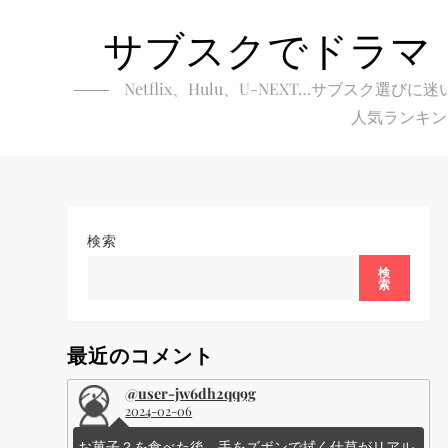
Skip
サブスクでドラマ
to
content
Netflix、Hulu、U-NEXT…サブ
人気ランキン
検索
検
索
最近のコメント
@user-jw6dh2qq9g
2024-02-06
お菓子？を食べた後、手をズボンで拭く仕草がリアル