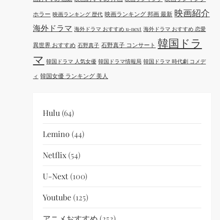
映画紹介
ホラー
映画ランキング 邦画 最新
映画ランキング 歴代
海外ドラマ
海外ドラマ おすすめ u-next
海外ドラマ おすすめ 恋愛
韓国ドラ
異世界 おすすめ
石野真子 コンサート
石野真子
マ
韓国ドラマ 人気女優
韓国ドラマ情報局
韓国ドラマ 時代劇 コメデ
韓国女優 ランキング 美人
ィ
Hulu
(64)
Lemino
(44)
Netflix
(54)
U-Next
(100)
Youtube
(125)
アニメおすすめ
(252)