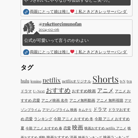
両親にとって娘は推し
｜私ときどきレッサーパンダ ｜Dis
@rokettoreimunofan
2024-02-06
公式が可愛いって言うのかわよい
両親にとって娘は推し
｜私ときどきレッサーパンダ ｜Dis
タグ
Shorts
netflix
hulu
netflixオリジナル
tvN
tvn
lemino
おすすめ
アニメ
おすすめ映画
ドラマ
アニメ お
U-Next
すすめ 恋愛
アニメ映画 名作
アニメ無料動画
アニメ 無料視聴
アマ
ドラマ
ドラマおすす
ゾンプライム
アマゾンプライム 映画
キムテリ
め 恋愛
ランキング
今期 アニメ おすすめ 冬
今期 アニメ おすすめ
映画
夏
恋愛
今期 アニメ おすすめ 春
映画おすすめ netflix アニメ
映
映画おすすめ 洋画
映画ランキング
画おすすめ 感動
映画ランキング