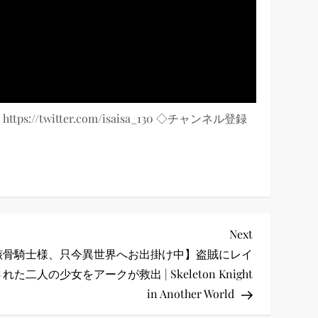
 https://twitter.com/isaisa_130 ◇チャンネル登録
Next
Next
Post
骸骨騎士様、只今異世界へお出掛け中】盗賊にレイ
れた二人の少女をアークが救出 | Skeleton Knight
in Another World