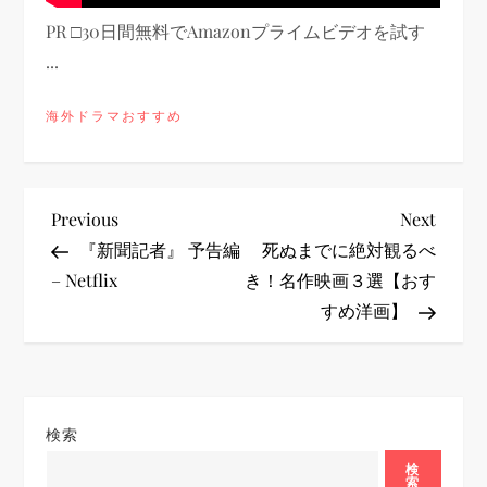
PR □30日間無料でAmazonプライムビデオを試す
...
海外ドラマおすすめ
投
Previous
Next
Previous
Next
Post
Post
『新聞記者』 予告編
死ぬまでに絶対観るべ
稿
– Netflix
き！名作映画３選【おす
すめ洋画】
ナ
ビ
ゲ
検索
ー
検
索