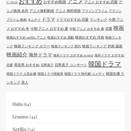
おすすめ
アニメ
おすすめ映画
アニメ おすすめ 恋愛
ア
U-Next
ニメ映画 名作
アニメ無料動画
アニメ 無料視聴
アマゾンプライム
アマゾン
ドラマ
ドラマおすすめ 恋愛
ランキング
今期 アニ
プライム 映画
キムテリ
映画
メ おすすめ 冬
今期 アニメ おすすめ 夏
恋愛
今期 アニメ おすすめ 春
映画おすすめ 洋画
映画おすすめ netflix アニメ
映画おすすめ 感動
映画ランキ
映画ランキング ホラー
映画ランキング 邦画 最新
ング
映画ランキング 歴代
映画紹介
海外ドラマ
海外ドラマ おすすめ u-next
海外ドラマ おすすめ
韓国ドラマ
異世界 おすすめ
石野真子 コンサート
恋愛
石野真子
韓国女優 ラ
韓国ドラマ 人気女優
韓国ドラマ情報局
韓国ドラマ 時代劇 コメディ
ンキング 美人
Hulu
(64)
Lemino
(44)
Netflix
(54)