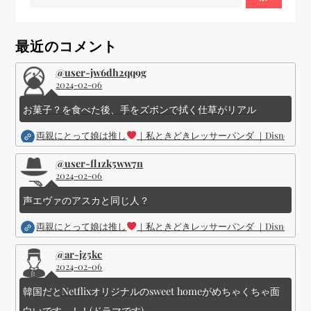
シ
最近のコメント
ョ
@user-jw6dh2qq9g
2024-02-06
ン
お菓子？を食べた後、手をズボンで拭く仕草がリアル
両親にとって娘は推し
｜私ときどきレッサーパンダ ｜Disney (
@user-fl1zk5ww7n
2024-02-06
声エヴァのアスカと同じ人？
両親にとって娘は推し
｜私ときどきレッサーパンダ ｜Disney (
@ar-jz5kc
2024-02-06
韓国だとNetflixオリジナルのsweet homeがめちゃくちゃ面
白いです...！！(ドラマです)