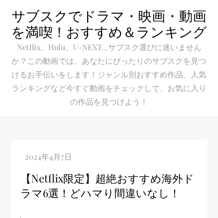
Skip
サブスクでドラマ・映画・動画
to
を満喫！おすすめ＆ランキング
content
Netflix、Hulu、U-NEXT…サブスク選びに迷いません
か？この動画では、あなたにぴったりのサブスクを見つ
けるお手伝いをします！ジャンル別おすすめ作品、人気
ランキングなど今すぐ動画をチェックして、お気に入り
の作品を見つけよう！
【Netflix限定】超絶おすすめ海外ド
ラマ6選！どハマり間違いなし！