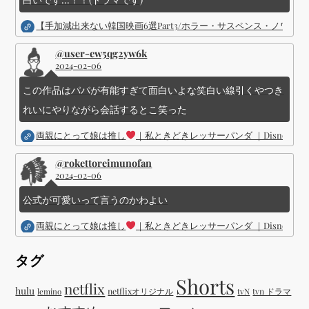
【手加減出来ない韓国映画6選Part3/ホラー・サスペンス・ノワ
@user-ew5qg2yw6k
2024-02-06
この作品はパパが有能すぎて面白いよな笑白い線引くやつき
れいにやりながら会話するとこ笑った
両親にとって娘は推し
｜私ときどきレッサーパンダ ｜Disney (
@rokettoreimunofan
2024-02-06
公式が可愛いって言うのかわよい
両親にとって娘は推し
｜私ときどきレッサーパンダ ｜Disney (
タグ
Shorts
netflix
hulu
netflixオリジナル
tvN
tvn ドラマ
lemino