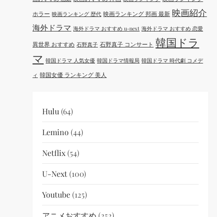
映画紹介
ホラー
映画ランキング 邦画 最新
映画ランキング 歴代
海外ドラマ
海外ドラマ おすすめ u-next
海外ドラマ おすすめ 恋愛
韓国ドラ
異世界 おすすめ
石野真子 コンサート
石野真子
マ
韓国ドラマ 人気女優
韓国ドラマ情報局
韓国ドラマ 時代劇 コメデ
韓国女優 ランキング 美人
ィ
Hulu
(64)
Lemino
(44)
Netflix
(54)
U-Next
(100)
Youtube
(125)
アニメおすすめ
(252)