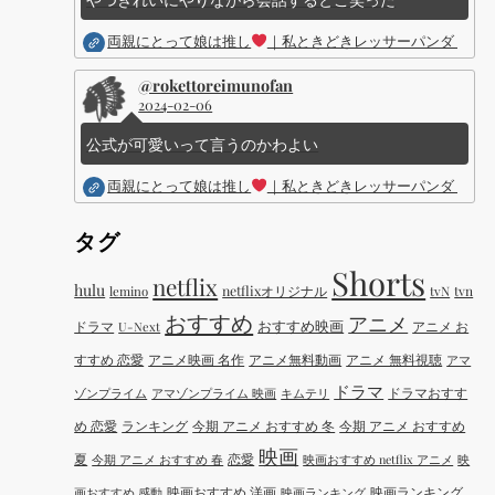
両親にとって娘は推し
｜私ときどきレッサーパンダ ｜Dis
@rokettoreimunofan
2024-02-06
公式が可愛いって言うのかわよい
両親にとって娘は推し
｜私ときどきレッサーパンダ ｜Dis
タグ
Shorts
netflix
hulu
netflixオリジナル
tvN
tvn
lemino
おすすめ
アニメ
おすすめ映画
ドラマ
アニメ お
U-Next
すすめ 恋愛
アニメ映画 名作
アニメ無料動画
アニメ 無料視聴
アマ
ドラマ
ドラマおすす
ゾンプライム
アマゾンプライム 映画
キムテリ
め 恋愛
ランキング
今期 アニメ おすすめ 冬
今期 アニメ おすすめ
映画
夏
恋愛
今期 アニメ おすすめ 春
映画おすすめ netflix アニメ
映
映画おすすめ 洋画
映画ランキング
画おすすめ 感動
映画ランキング