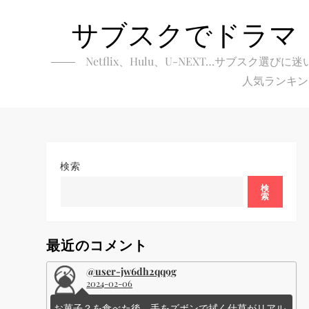
Skip
サブスクでドラマ
to
content
Netflix、Hulu、U-NEXT…サブ
人気ランキン
検索
検
索
最近のコメント
@user-jw6dh2qq9g
2024-02-06
お菓子？を食べた後、手をズボンで拭く仕草がリアル