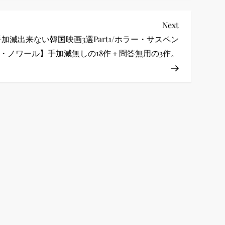
Next
Next
Post
加減出来ない韓国映画3選Part1/ホラー・サスペン
・ノワール】手加減無しの18作＋問答無用の3作。