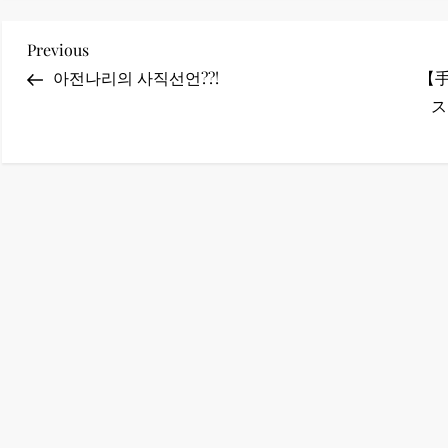
ney (ディズニープラス）
投
Previous
Previous
Post
아전나리의 사직선언??!
【手
稿
ス
ナ
ney (ディズニープラス）
ビ
ゲ
ー
シ
ョ
ン