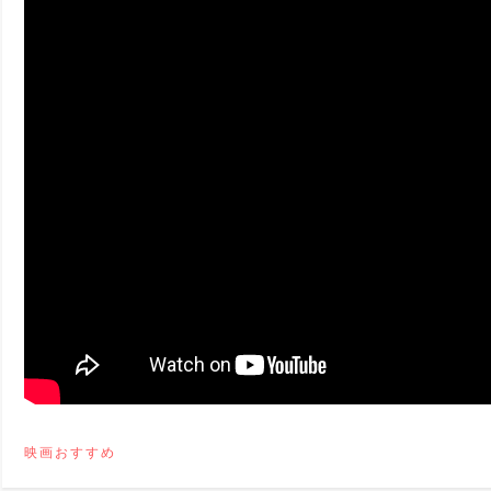
ney (ディズニープラス）
ney (ディズニープラス）
ス・ノワール】韓国至上の《最凶の悪》が登場する韓国映画。
映画おすすめ