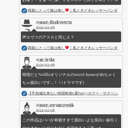
両親にとって娘は推し
｜私ときどきレッサーパンダ ｜Dis
@user-fl1zk5ww7n
2024-02-06
声エヴァのアスカと同じ人？
両親にとって娘は推し
｜私ときどきレッサーパンダ ｜Dis
@ar-jz5kc
2024-02-06
韓国だとNetflixオリジナルのsweet homeがめちゃく
ちゃ面白いです...！！(ドラマです)
【手加減出来ない韓国映画6選Part3/ホラー・サスペン
@user-ew5qg2yw6k
2024-02-06
この作品はパパが有能すぎて面白いよな笑白い線引く
やつきれいにやりながら会話するとこ笑った