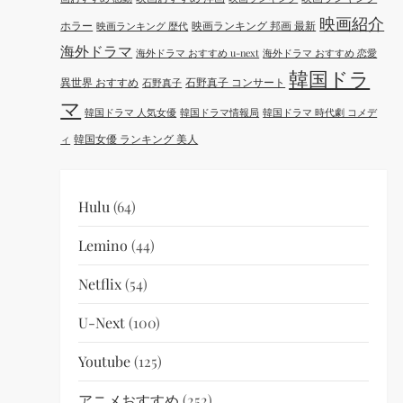
映画紹介
ホラー
映画ランキング 邦画 最新
映画ランキング 歴代
海外ドラマ
海外ドラマ おすすめ u-next
海外ドラマ おすすめ 恋愛
韓国ドラ
異世界 おすすめ
石野真子 コンサート
石野真子
マ
韓国ドラマ 人気女優
韓国ドラマ情報局
韓国ドラマ 時代劇 コメデ
韓国女優 ランキング 美人
ィ
Hulu
(64)
Lemino
(44)
Netflix
(54)
U-Next
(100)
Youtube
(125)
アニメおすすめ
(252)