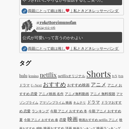
両親にとって娘は推し
｜私ときどきレッサーパンダ ｜Dis
@rokettoreimunofan
2024-02-06
公式が可愛いって言うのかわよい
両親にとって娘は推し
｜私ときどきレッサーパンダ ｜Dis
タグ
Shorts
netflix
hulu
netflixオリジナル
tvN
tvn
lemino
おすすめ
アニメ
おすすめ映画
ドラマ
アニメ お
U-Next
すすめ 恋愛
アニメ映画 名作
アニメ無料動画
アニメ 無料視聴
アマ
ドラマ
ドラマおすす
ゾンプライム
アマゾンプライム 映画
キムテリ
め 恋愛
ランキング
今期 アニメ おすすめ 冬
今期 アニメ おすすめ
映画
夏
恋愛
今期 アニメ おすすめ 春
映画おすすめ netflix アニメ
映
映画おすすめ 洋画
映画ランキング
画おすすめ 感動
映画ランキング