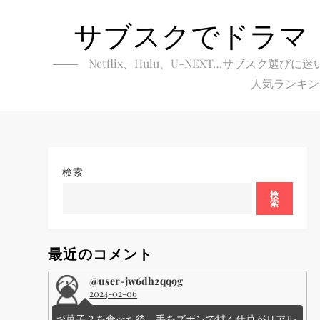
Skip
サブスクでドラマ
to
content
Netflix、Hulu、U-NEXT…サブ
人気ランキン
検索
検
索
最近のコメント
@user-jw6dh2qq9g
2024-02-06
お菓子？を食べた後、手をズボンで拭く仕草がリアル