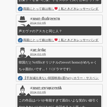
両親にとって娘は推し
｜私ときどきレッサーパンダ ｜Dis
@user-fl1zk5ww7n
2024-02-06
声エヴァのアスカと同じ人？
両親にとって娘は推し
｜私ときどきレッサーパンダ ｜Dis
@ar-jz5kc
2024-02-06
韓国だとNetflixオリジナルのsweet homeがめちゃく
ちゃ面白いです...！！(ドラマです)
【手加減出来ない韓国映画6選Part3/ホラー・サスペン
@user-ew5qg2yw6k
2024-02-06
この作品はパパが有能すぎて面白いよな笑白い線引く
やつきれいにやりながら会話するとこ笑った