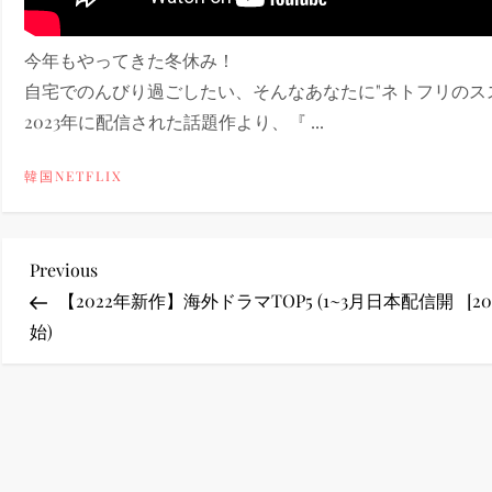
ney (ディズニープラス）
今年もやってきた冬休み！
自宅でのんびり過ごしたい、そんなあなたに"ネトフリのス
2023年に配信された話題作より、『 ...
韓国NETFLIX
ney (ディズニープラス）
投
Previous
Previous
Post
【2022年新作】海外ドラマTOP5 (1~3月日本配信開
[
稿
始)
ナ
ビ
ゲ