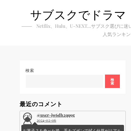
Skip
サブスクでドラマ
to
content
Netflix、Hulu、U-NEXT…サブ
人気ランキン
検索
検
索
最近のコメント
@user-jw6dh2qq9g
2024-02-06
お菓子？を食べた後、手をズボンで拭く仕草がリアル