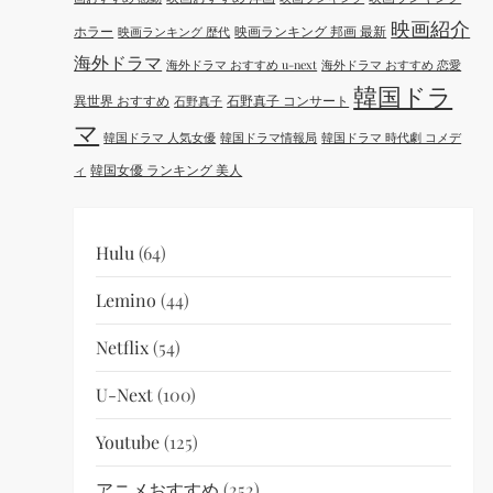
映画紹介
ホラー
映画ランキング 邦画 最新
映画ランキング 歴代
海外ドラマ
海外ドラマ おすすめ u-next
海外ドラマ おすすめ 恋愛
韓国ドラ
異世界 おすすめ
石野真子 コンサート
石野真子
マ
韓国ドラマ 人気女優
韓国ドラマ情報局
韓国ドラマ 時代劇 コメデ
韓国女優 ランキング 美人
ィ
Hulu
(64)
Lemino
(44)
Netflix
(54)
U-Next
(100)
Youtube
(125)
アニメおすすめ
(252)