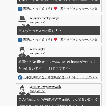
両親にとって娘は推し
｜私ときどきレッサーパンダ ｜Dis
@user-fl1zk5ww7n
2024-02-06
声エヴァのアスカと同じ人？
両親にとって娘は推し
｜私ときどきレッサーパンダ ｜Dis
@ar-jz5kc
2024-02-06
韓国だとNetflixオリジナルのsweet homeがめちゃく
ちゃ面白いです...！！(ドラマです)
【手加減出来ない韓国映画6選Part3/ホラー・サスペン
@user-ew5qg2yw6k
2024-02-06
この作品はパパが有能すぎて面白いよな笑白い線引く
やつきれいにやりながら会話するとこ笑った