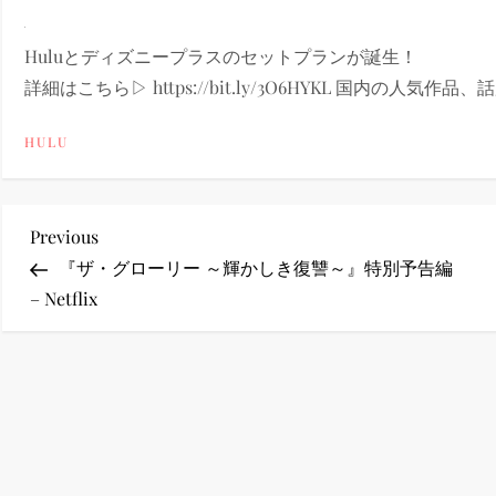
ney (ディズニープラス）
Huluとディズニープラスのセットプランが誕生！
詳細はこちら▷ https://bit.ly/3O6HYKL 国内の人気作品
HULU
ney (ディズニープラス）
投
Previous
Previous
Post
『ザ・グローリー ～輝かしき復讐～』特別予告編
稿
– Netflix
ナ
ス・ノワール】韓国至上の《最凶の悪》が登場する韓国映画。
ビ
ゲ