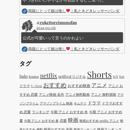
両親にとって娘は推し
｜私ときどきレッサーパンダ ｜Dis
@rokettoreimunofan
2024-02-06
公式が可愛いって言うのかわよい
両親にとって娘は推し
｜私ときどきレッサーパンダ ｜Dis
タグ
Shorts
netflix
hulu
netflixオリジナル
tvN
tvn
lemino
おすすめ
アニメ
おすすめ映画
ドラマ
アニメ お
U-Next
すすめ 恋愛
アニメ映画 名作
アニメ無料動画
アニメ 無料視聴
アマ
ドラマ
ドラマおすす
ゾンプライム
アマゾンプライム 映画
キムテリ
め 恋愛
ランキング
今期 アニメ おすすめ 冬
今期 アニメ おすすめ
映画
夏
恋愛
今期 アニメ おすすめ 春
映画おすすめ netflix アニメ
映
映画おすすめ 洋画
映画ランキング
画おすすめ 感動
映画ランキング