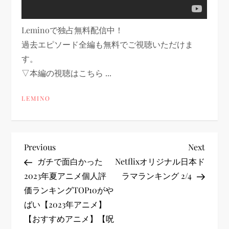
Leminoで独占無料配信中！
過去エピソード全編も無料でご視聴いただけま
す。
▽本編の視聴はこちら ...
LEMINO
投
Previous
Next
Previous
Next
Post
Post
ガチで面白かった
Netflixオリジナル日本ド
稿
2023年夏アニメ個人評
ラマランキング 2/4
価ランキングTOP10がや
ナ
ばい【2023年アニメ】
ビ
【おすすめアニメ】【呪