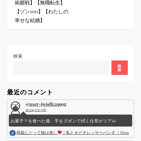
術廻戦】【無職転生】
ゲ
【ゾン100】【わたしの
幸せな結婚】
ー
シ
ョ
検索
ン
検
索
最近のコメント
@user-jw6dh2qq9g
2024-02-06
お菓子？を食べた後、手をズボンで拭く仕草がリアル
両親にとって娘は推し
｜私ときどきレッサーパンダ ｜Disney (