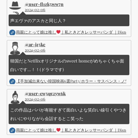
@user-fl1zk5ww7n
2024-02-06
声エヴァのアスカと同じ人？
両親にとって娘は推し
｜私ときどきレッサーパンダ ｜Disney (
@ar-jz5kc
2024-02-06
韓国だとNetflixオリジナルのsweet homeがめちゃくちゃ面
白いです...！！(ドラマです)
【手加減出来ない韓国映画6選Part3/ホラー・サスペンス・ノワ
@user-ew5qg2yw6k
2024-02-06
この作品はパパが有能すぎて面白いよな笑白い線引くやつき
れいにやりながら会話するとこ笑った
両親にとって娘は推し
｜私ときどきレッサーパンダ ｜Disney (