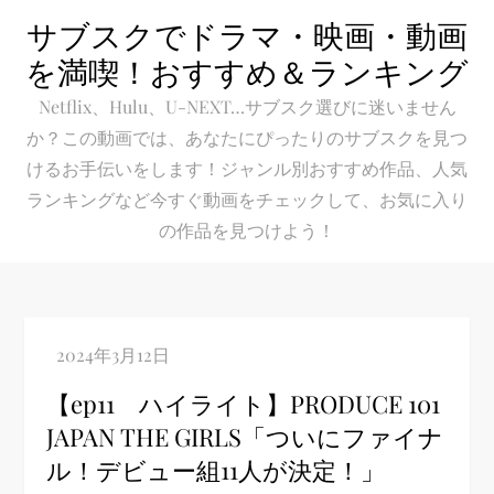
Skip
サブスクでドラマ・映画・動画
to
を満喫！おすすめ＆ランキング
content
Netflix、Hulu、U-NEXT…サブスク選びに迷いません
か？この動画では、あなたにぴったりのサブスクを見つ
けるお手伝いをします！ジャンル別おすすめ作品、人気
ランキングなど今すぐ動画をチェックして、お気に入り
の作品を見つけよう！
【ep11 ハイライト】PRODUCE 101
JAPAN THE GIRLS「ついにファイナ
ル！デビュー組11人が決定！」