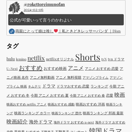
@rokettoreimunofan
2024-02-06
公式が可愛いって言うのかわよい
両親にとって娘は推し
｜私ときどきレッサーパンダ ｜Disney (
タグ
Shorts
netflix
hulu
netflixオリジナル
tvN
tvn ドラマ
lemino
おすすめ
アニメ
おすすめ映画
アニメ おすすめ 恋愛
ア
U-Next
ニメ映画 名作
アニメ無料動画
アニメ 無料視聴
アマゾンプライム
アマゾン
ドラマ
ドラマおすすめ 恋愛
ランキング
今期 アニ
プライム 映画
キムテリ
映画
メ おすすめ 冬
今期 アニメ おすすめ 夏
恋愛
今期 アニメ おすすめ 春
映画おすすめ 洋画
映画おすすめ netflix アニメ
映画おすすめ 感動
映画ランキ
映画ランキング ホラー
映画ランキング 邦画 最新
ング
映画ランキング 歴代
映画紹介
海外ドラマ
海外ドラマ おすすめ u-next
海外ドラマ おすすめ
韓国ドラマ
異世界 おすすめ
石野真子 コンサート
恋愛
石野真子