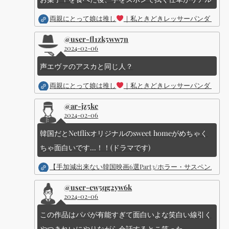
両親にとって娘は推し
｜私ときどきレッサーパンダ ｜Dis
@user-fl1zk5ww7n
2024-02-06
声エヴァのアスカと同じ人？
両親にとって娘は推し
｜私ときどきレッサーパンダ ｜Dis
@ar-jz5kc
2024-02-06
韓国だとNetflixオリジナルのsweet homeがめちゃく
ちゃ面白いです...！！(ドラマです)
【手加減出来ない韓国映画6選Part3/ホラー・サスペン
@user-ew5qg2yw6k
2024-02-06
この作品はパパが有能すぎて面白いよな笑白い線引く
やつきれいにやりながら会話するとこ笑った