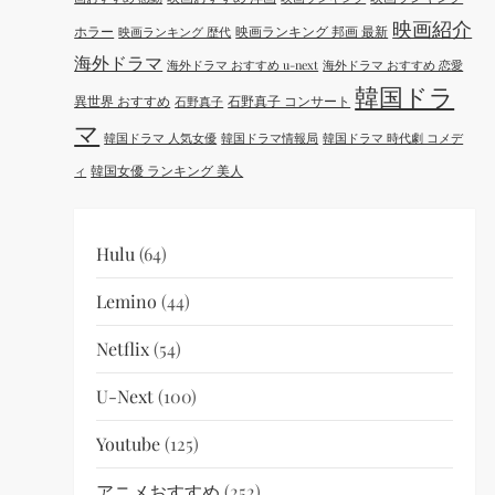
映画紹介
ホラー
映画ランキング 邦画 最新
映画ランキング 歴代
海外ドラマ
海外ドラマ おすすめ u-next
海外ドラマ おすすめ 恋愛
韓国ドラ
異世界 おすすめ
石野真子 コンサート
石野真子
マ
韓国ドラマ 人気女優
韓国ドラマ情報局
韓国ドラマ 時代劇 コメデ
韓国女優 ランキング 美人
ィ
Hulu
(64)
Lemino
(44)
Netflix
(54)
U-Next
(100)
Youtube
(125)
アニメおすすめ
(252)