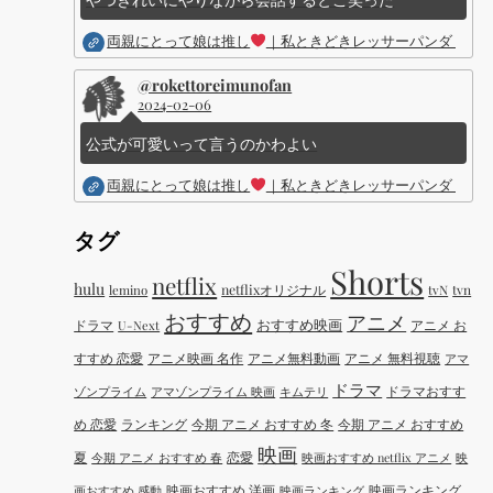
両親にとって娘は推し
｜私ときどきレッサーパンダ ｜Dis
@rokettoreimunofan
2024-02-06
公式が可愛いって言うのかわよい
両親にとって娘は推し
｜私ときどきレッサーパンダ ｜Dis
タグ
Shorts
netflix
hulu
netflixオリジナル
tvN
tvn
lemino
おすすめ
アニメ
おすすめ映画
ドラマ
アニメ お
U-Next
すすめ 恋愛
アニメ映画 名作
アニメ無料動画
アニメ 無料視聴
アマ
ドラマ
ドラマおすす
ゾンプライム
アマゾンプライム 映画
キムテリ
め 恋愛
ランキング
今期 アニメ おすすめ 冬
今期 アニメ おすすめ
映画
夏
恋愛
今期 アニメ おすすめ 春
映画おすすめ netflix アニメ
映
映画おすすめ 洋画
映画ランキング
画おすすめ 感動
映画ランキング