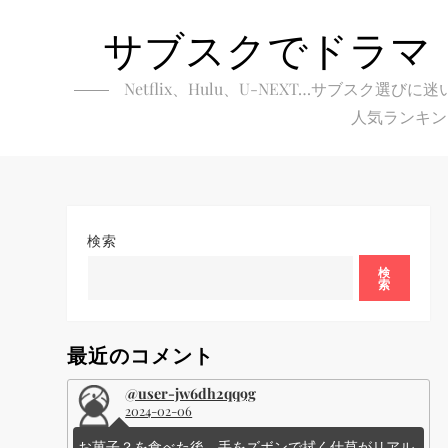
Skip
サブスクでドラマ
to
content
Netflix、Hulu、U-NEXT…サブ
人気ランキン
検索
検
索
最近のコメント
@user-jw6dh2qq9g
2024-02-06
お菓子？を食べた後、手をズボンで拭く仕草がリアル