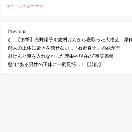
海外ドラマおすすめ
ney (ディズニープラス）
投
Previous
Previous
Post
【衝撃】石野陽子を志村けんから寝取った大物芸
原作
稿
能人の正体に驚きを隠せない…『石野真子』の妹が志
ney (ディズニープラス）
村けんと籍を入れなかった理由や現在の”事実婚状
ナ
態”にある男性の正体に一同驚愕…！【芸能】
ビ
ゲ
ー
シ
ョ