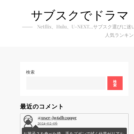
Skip
サブスクでドラマ
to
content
Netflix、Hulu、U-NEXT…サブ
人気ランキン
検索
検
索
最近のコメント
@user-jw6dh2qq9g
2024-02-06
お菓子？を食べた後、手をズボンで拭く仕草がリアル