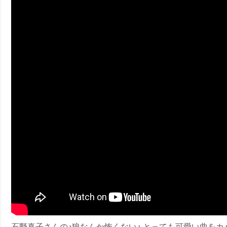
ney (ディズニープラス）
ney (ディズニープラス）
ス・ノワール】韓国至上の《最凶の悪》が登場する韓国映画。
石野真子さんの♪狼なんか怖くない♪ とっても可愛い曲を