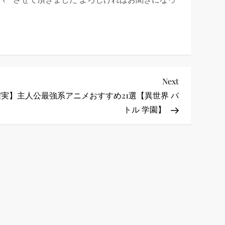
Next
Next
Post
実】主人公最強系アニメおすすめ21選【異世界 バ
トル 学園】