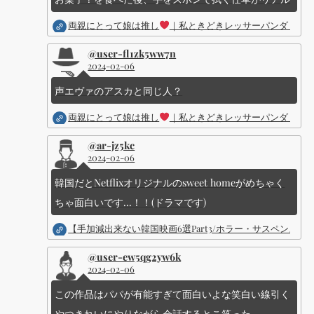
両親にとって娘は推し
｜私ときどきレッサーパンダ ｜Dis
@user-fl1zk5ww7n
2024-02-06
声エヴァのアスカと同じ人？
両親にとって娘は推し
｜私ときどきレッサーパンダ ｜Dis
@ar-jz5kc
2024-02-06
韓国だとNetflixオリジナルのsweet homeがめちゃく
ちゃ面白いです...！！(ドラマです)
【手加減出来ない韓国映画6選Part3/ホラー・サスペン
@user-ew5qg2yw6k
2024-02-06
この作品はパパが有能すぎて面白いよな笑白い線引く
やつきれいにやりながら会話するとこ笑った