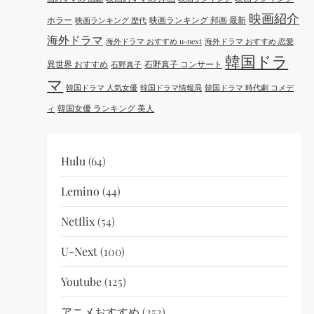
映画紹介
ホラー
映画ランキング 邦画 最新
映画ランキング 歴代
海外ドラマ
海外ドラマ おすすめ u-next
海外ドラマ おすすめ 恋愛
韓国ドラ
異世界 おすすめ
石野真子 コンサート
石野真子
マ
韓国ドラマ 人気女優
韓国ドラマ情報局
韓国ドラマ 時代劇 コメデ
韓国女優 ランキング 美人
ィ
Hulu
(64)
Lemino
(44)
Netflix
(54)
U-Next
(100)
Youtube
(125)
アニメおすすめ
(252)