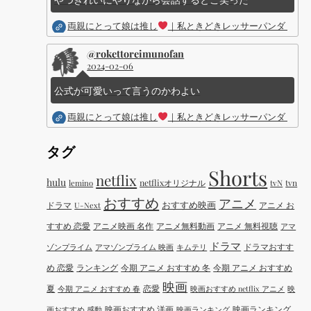
両親にとって娘は推し
｜私ときどきレッサーパンダ ｜Dis
@rokettoreimunofan
2024-02-06
公式が可愛いって言うのかわよい
両親にとって娘は推し
｜私ときどきレッサーパンダ ｜Dis
タグ
Shorts
netflix
hulu
netflixオリジナル
tvN
tvn
lemino
おすすめ
アニメ
おすすめ映画
ドラマ
アニメ お
U-Next
すすめ 恋愛
アニメ映画 名作
アニメ無料動画
アニメ 無料視聴
アマ
ドラマ
ドラマおすす
ゾンプライム
アマゾンプライム 映画
キムテリ
め 恋愛
ランキング
今期 アニメ おすすめ 冬
今期 アニメ おすすめ
映画
夏
恋愛
今期 アニメ おすすめ 春
映画おすすめ netflix アニメ
映
映画おすすめ 洋画
映画ランキング
画おすすめ 感動
映画ランキング