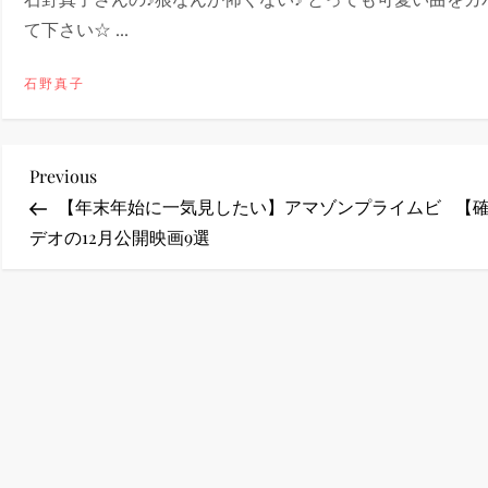
て下さい☆ ...
ney (ディズニープラス）
石野真子
投
Previous
Previous
ney (ディズニープラス）
Post
【年末年始に一気見したい】アマゾンプライムビ
【確
稿
デオの12月公開映画9選
ナ
ビ
ゲ
ー