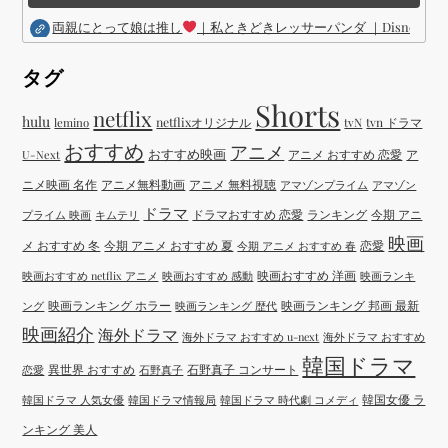
両親にとって娘は推し
｜私ときどきレッサーパンダ ｜Disney (
タグ
Shorts
netflix
hulu
netflixオリジナル
tvN
tvn ドラマ
lemino
おすすめ
アニメ
おすすめ映画
アニメ おすすめ 恋愛
ア
U-Next
ニメ映画 名作
アニメ無料動画
アニメ 無料視聴
アマゾンプライム
アマゾン
ドラマ
ドラマおすすめ 恋愛
ランキング
今期 アニ
プライム 映画
キムテリ
映画
メ おすすめ 冬
今期 アニメ おすすめ 夏
恋愛
今期 アニメ おすすめ 春
映画おすすめ 洋画
映画おすすめ netflix アニメ
映画おすすめ 感動
映画ランキ
映画ランキング ホラー
映画ランキング 邦画 最新
ング
映画ランキング 歴代
映画紹介
海外ドラマ
海外ドラマ おすすめ u-next
海外ドラマ おすすめ
韓国ドラマ
異世界 おすすめ
石野真子 コンサート
恋愛
石野真子
韓国女優 ラ
韓国ドラマ 人気女優
韓国ドラマ情報局
韓国ドラマ 時代劇 コメディ
ンキング 美人