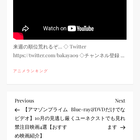
来週の順位荒れるぞ… ◇ Twitter
https://twitter.com/bakaya09 ◇チャンネル登録 ...
アニメランキング
投
Previous
Next
Previous
Next
Post
Post
【アマゾンプライム
Blue-ray&DVDだけでな
稿
ビデオ】10月の見逃し厳
くユーネクストでも見れ
禁注目映画4選【おすす
ます
ナ
め映画紹介】