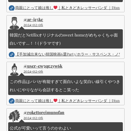
両親にとって娘は推し
｜私ときどきレッサーパンダ ｜Disney (
@ar-jz5kc
2024-02-06
韓国だとNetflixオリジナルのsweet homeがめちゃくちゃ面
白いです...！！(ドラマです)
【手加減出来ない韓国映画6選Part3/ホラー・サスペンス・ノワ
@user-ew5qg2yw6k
2024-02-06
この作品はパパが有能すぎて面白いよな笑白い線引くやつき
れいにやりながら会話するとこ笑った
両親にとって娘は推し
｜私ときどきレッサーパンダ ｜Disney (
@rokettoreimunofan
2024-02-06
公式が可愛いって言うのかわよい