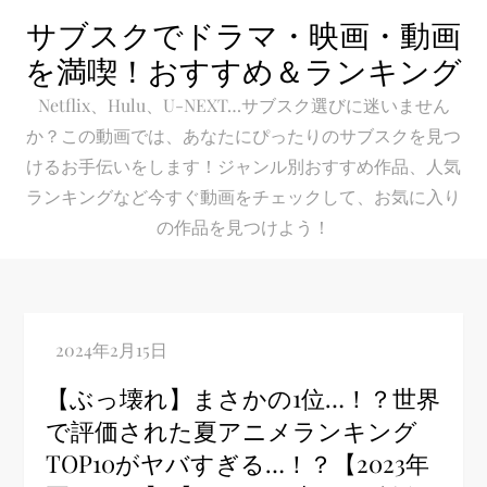
Skip
サブスクでドラマ・映画・動画
to
を満喫！おすすめ＆ランキング
content
Netflix、Hulu、U-NEXT…サブスク選びに迷いません
か？この動画では、あなたにぴったりのサブスクを見つ
けるお手伝いをします！ジャンル別おすすめ作品、人気
ランキングなど今すぐ動画をチェックして、お気に入り
の作品を見つけよう！
【ぶっ壊れ】まさかの1位…！？世界
で評価された夏アニメランキング
TOP10がヤバすぎる…！？【2023年