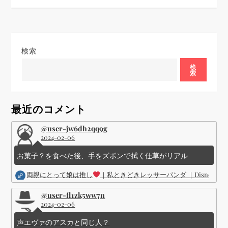
ビ
ゲ
検索
ー
検
索
シ
ョ
最近のコメント
ン
@user-jw6dh2qq9g
2024-02-06
お菓子？を食べた後、手をズボンで拭く仕草がリアル
両親にとって娘は推し
｜私ときどきレッサーパンダ ｜Disney (
@user-fl1zk5ww7n
2024-02-06
声エヴァのアスカと同じ人？