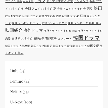
ドラマ
ドラマおすすめ 恋愛
ランキング
今期 アニ
プライム 映画
キムテリ
映画
メ おすすめ 冬
今期 アニメ おすすめ 夏
恋愛
今期 アニメ おすすめ 春
映画おすすめ 洋画
映画おすすめ netflix アニメ
映画おすすめ 感動
映画ランキ
映画ランキング ホラー
映画ランキング 邦画 最新
ング
映画ランキング 歴代
映画紹介
海外ドラマ
海外ドラマ おすすめ u-next
海外ドラマ おすすめ
韓国ドラマ
異世界 おすすめ
石野真子 コンサート
恋愛
石野真子
韓国女優 ラ
韓国ドラマ 人気女優
韓国ドラマ情報局
韓国ドラマ 時代劇 コメディ
ンキング 美人
Hulu
(64)
Lemino
(44)
Netflix
(54)
U-Next
(100)