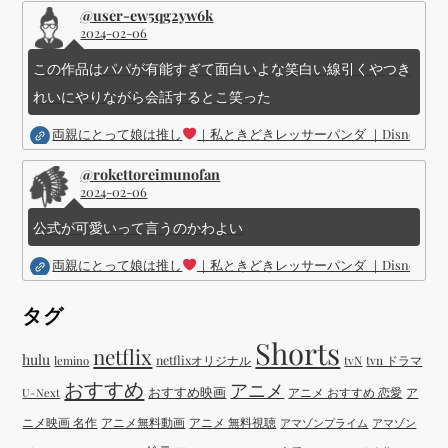
@user-ew5qg2yw6k
2024-02-06
この作品はパパが有能すぎて面白いよな笑白い線引くやつき
れいにやりながら会話するとこ笑った
両親にとって娘は推し
｜私ときどきレッサーパンダ ｜Disney (
@rokettoreimunofan
2024-02-06
公式が可愛いって言うのかわよい
両親にとって娘は推し
｜私ときどきレッサーパンダ ｜Disney (
タグ
Shorts
netflix
hulu
netflixオリジナル
tvN
tvn ドラマ
lemino
おすすめ
アニメ
おすすめ映画
アニメ おすすめ 恋愛
ア
U-Next
ニメ映画 名作
アニメ無料動画
アニメ 無料視聴
アマゾンプライム
アマゾン