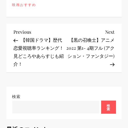
映画おすすめ
投
Previous
Next
Previous
Next
Post
Post
【韓国ドラマ】歴代
【黒の召喚士】アニメ
稿
恋愛視聴率ランキング！
2022 第1- 4期フル (アク
見どころやあらすじも紹
ション・ファンタジー)
ナ
介！
ビ
ゲ
検索
ー
検
索
シ