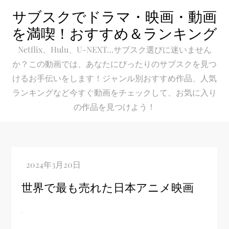
Skip
サブスクでドラマ・映画・動画
to
を満喫！おすすめ＆ランキング
content
Netflix、Hulu、U-NEXT…サブスク選びに迷いません
か？この動画では、あなたにぴったりのサブスクを見つ
けるお手伝いをします！ジャンル別おすすめ作品、人気
ランキングなど今すぐ動画をチェックして、お気に入り
の作品を見つけよう！
世界で最も売れた日本アニメ映画