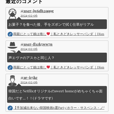
ョ
最近のコメント
ン
@user-jw6dh2qq9g
2024-02-06
お菓子？を食べた後、手をズボンで拭く仕草がリアル
両親にとって娘は推し
｜私ときどきレッサーパンダ ｜Disney (
@user-fl1zk5ww7n
2024-02-06
声エヴァのアスカと同じ人？
両親にとって娘は推し
｜私ときどきレッサーパンダ ｜Disney (
@ar-jz5kc
2024-02-06
韓国だとNetflixオリジナルのsweet homeがめちゃくちゃ面
白いです...！！(ドラマです)
【手加減出来ない韓国映画6選Part3/ホラー・サスペンス・ノワ