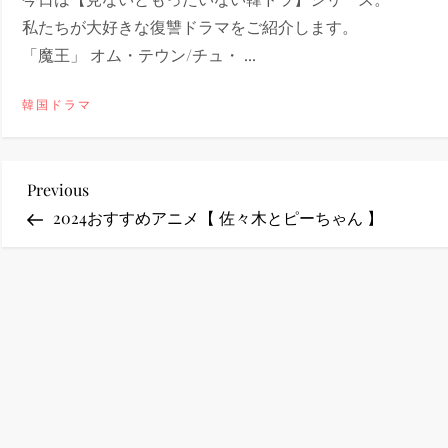
私たちが大好きな復讐ドラマをご紹介します。
ney (ディズニープラス）
「魔王」 オム・テウン/チュ・ ...
韓国ドラマ
ney (ディズニープラス）
投
Previous
Previous
Post
2024おすすめアニメ【 佐々木とピーちゃん 】
稿
ナ
ビ
ゲ
ー