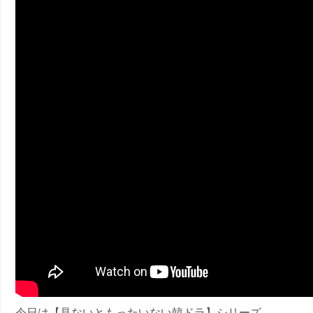
ney (ディズニープラス）
ney (ディズニープラス）
ス・ノワール】韓国至上の《最凶の悪》が登場する韓国映画。
今日は【見ないともったいない韓ドラ】シリーズ。