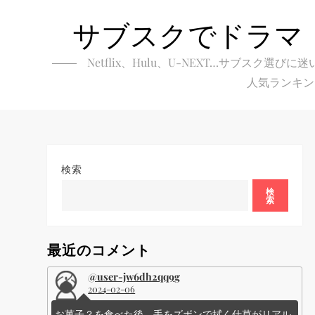
Skip
サブスクでドラマ
to
content
Netflix、Hulu、U-NEXT…サブ
人気ランキン
検索
検
索
最近のコメント
@user-jw6dh2qq9g
2024-02-06
お菓子？を食べた後、手をズボンで拭く仕草がリアル