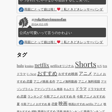
両親にとって娘は推し
｜私ときどきレッサーパンダ ｜Dis
@rokettoreimunofan
2024-02-06
公式が可愛いって言うのかわよい
両親にとって娘は推し
｜私ときどきレッサーパンダ ｜Dis
タグ
Shorts
netflix
hulu
netflixオリジナル
tvN
tvn
lemino
おすすめ
アニメ
おすすめ映画
ドラマ
アニメ お
U-Next
すすめ 恋愛
アニメ映画 名作
アニメ無料動画
アニメ 無料視聴
アマ
ドラマ
ドラマおすす
ゾンプライム
アマゾンプライム 映画
キムテリ
め 恋愛
ランキング
今期 アニメ おすすめ 冬
今期 アニメ おすすめ
映画
夏
恋愛
今期 アニメ おすすめ 春
映画おすすめ netflix アニメ
映
映画おすすめ 洋画
映画ランキング
画おすすめ 感動
映画ランキング