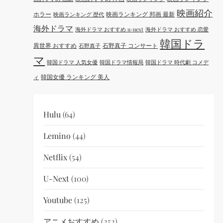
映画紹介
ホラー
映画ランキング 邦画 最新
映画ランキング 歴代
海外ドラマ
海外ドラマ おすすめ u-next
海外ドラマ おすすめ 恋愛
韓国ドラ
異世界 おすすめ
石野真子 コンサート
石野真子
マ
韓国ドラマ 人気女優
韓国ドラマ情報局
韓国ドラマ 時代劇 コメデ
韓国女優 ランキング 美人
ィ
Hulu
(64)
Lemino
(44)
Netflix
(54)
U-Next
(100)
Youtube
(125)
アニメおすすめ
(252)