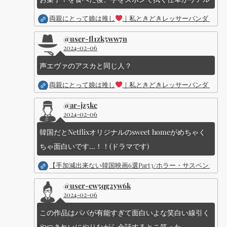
両親にとって娘は推し
｜私ときどきレッサーパンダ ｜Dis
@user-fl1zk5ww7n
2024-02-06
声エヴァのアスカと同じ人？
両親にとって娘は推し
｜私ときどきレッサーパンダ ｜Dis
@ar-jz5kc
2024-02-06
韓国だとNetflixオリジナルのsweet homeがめちゃく
ちゃ面白いです...！！(ドラマです)
【手加減出来ない韓国映画6選Part3/ホラー・サスペン
@user-ew5qg2yw6k
2024-02-06
この作品はパパが有能すぎて面白いよな笑白い線引く
やつきれいにやりながら会話するとこ笑った