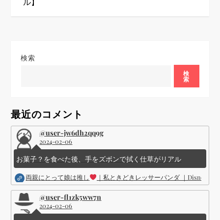
ゲ
ル】
ー
シ
検索
ョ
検
索
ン
最近のコメント
@user-jw6dh2qq9g
2024-02-06
お菓子？を食べた後、手をズボンで拭く仕草がリアル
両親にとって娘は推し
｜私ときどきレッサーパンダ ｜Disney (
@user-fl1zk5ww7n
2024-02-06