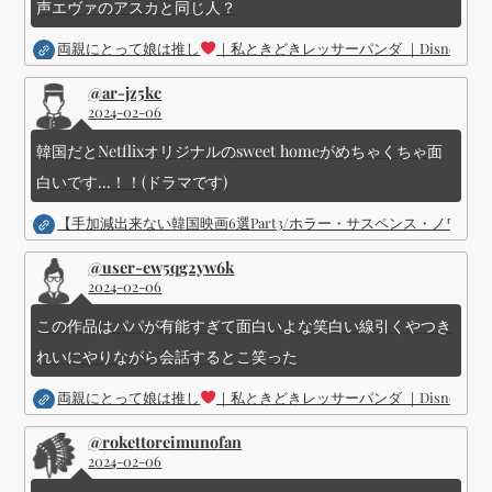
声エヴァのアスカと同じ人？
両親にとって娘は推し
｜私ときどきレッサーパンダ ｜Disney (
@ar-jz5kc
2024-02-06
韓国だとNetflixオリジナルのsweet homeがめちゃくちゃ面
白いです...！！(ドラマです)
【手加減出来ない韓国映画6選Part3/ホラー・サスペンス・ノワ
@user-ew5qg2yw6k
2024-02-06
この作品はパパが有能すぎて面白いよな笑白い線引くやつき
れいにやりながら会話するとこ笑った
両親にとって娘は推し
｜私ときどきレッサーパンダ ｜Disney (
@rokettoreimunofan
2024-02-06