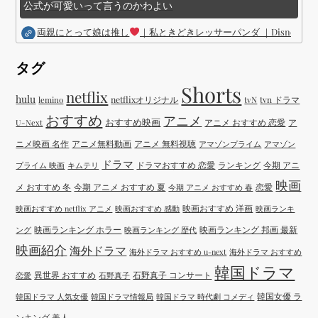
公式が可愛いって言うのかわよい
両親にとって娘は推し
｜私ときどきレッサーパンダ ｜Disney (
タグ
Shorts
netflix
hulu
netflixオリジナル
tvN
tvn ドラマ
lemino
おすすめ
アニメ
おすすめ映画
アニメ おすすめ 恋愛
ア
U-Next
ニメ映画 名作
アニメ無料動画
アニメ 無料視聴
アマゾンプライム
アマゾン
ドラマ
ドラマおすすめ 恋愛
ランキング
今期 アニ
プライム 映画
キムテリ
映画
メ おすすめ 冬
今期 アニメ おすすめ 夏
恋愛
今期 アニメ おすすめ 春
映画おすすめ 洋画
映画おすすめ netflix アニメ
映画おすすめ 感動
映画ランキ
映画ランキング ホラー
映画ランキング 邦画 最新
ング
映画ランキング 歴代
映画紹介
海外ドラマ
海外ドラマ おすすめ u-next
海外ドラマ おすすめ
韓国ドラマ
異世界 おすすめ
石野真子 コンサート
恋愛
石野真子
韓国女優 ラ
韓国ドラマ 人気女優
韓国ドラマ情報局
韓国ドラマ 時代劇 コメディ
ンキング 美人