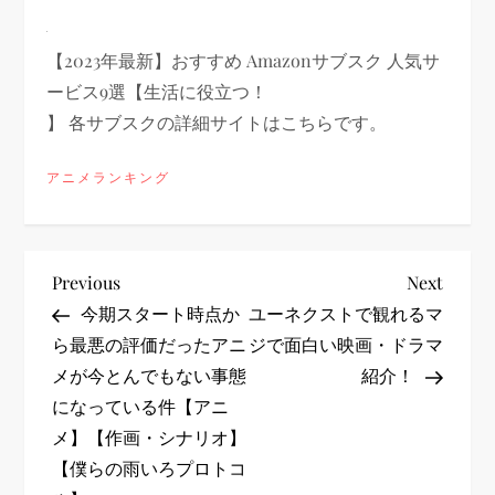
【2023年最新】おすすめ Amazonサブスク 人気サ
ービス9選【生活に役立つ！
】 各サブスクの詳細サイトはこちらです。
アニメランキング
投
Previous
Next
Previous
Next
Post
Post
今期スタート時点か
ユーネクストで観れるマ
稿
ら最悪の評価だったアニ
ジで面白い映画・ドラマ
メが今とんでもない事態
紹介！
ナ
になっている件【アニ
ビ
メ】【作画・シナリオ】
【僕らの雨いろプロトコ