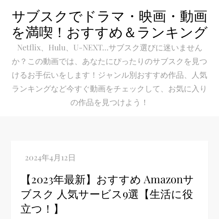
Skip
サブスクでドラマ・映画・動画
to
を満喫！おすすめ＆ランキング
content
Netflix、Hulu、U-NEXT…サブスク選びに迷いません
か？この動画では、あなたにぴったりのサブスクを見つ
けるお手伝いをします！ジャンル別おすすめ作品、人気
ランキングなど今すぐ動画をチェックして、お気に入り
の作品を見つけよう！
【2023年最新】おすすめ Amazonサ
ブスク 人気サービス9選【生活に役
立つ！】