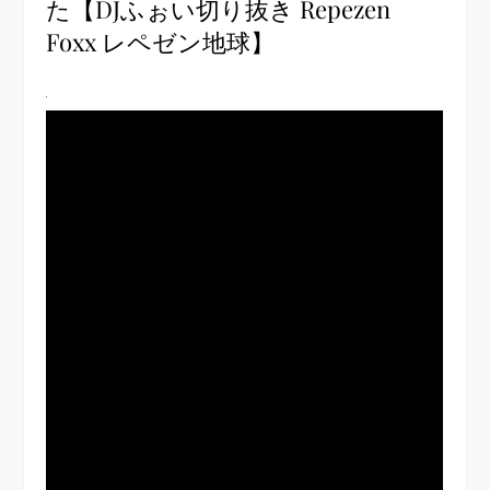
た【DJふぉい切り抜き Repezen
Foxx レペゼン地球】