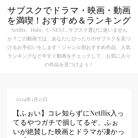
Skip
サブスクでドラマ・映画・動画
to
を満喫！おすすめ＆ランキング
content
Netflix、Hulu、U-NEXT…サブスク選びに迷いません
か？この動画では、あなたにぴったりのサブスクを見つ
けるお手伝いをします！ジャンル別おすすめ作品、人気
ランキングなど今すぐ動画をチェックして、お気に入り
の作品を見つけよう！
【ふぉい】コレ知らずにNetflix入っ
てるやつガチで損してるぞ、ふぉ
いが絶賛した映画とドラマが凄かっ