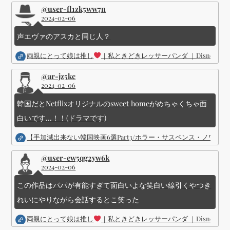
@user-fl1zk5ww7n
2024-02-06
声エヴァのアスカと同じ人？
両親にとって娘は推し
｜私ときどきレッサーパンダ ｜Disney (
@ar-jz5kc
2024-02-06
韓国だとNetflixオリジナルのsweet homeがめちゃくちゃ面
白いです...！！(ドラマです)
【手加減出来ない韓国映画6選Part3/ホラー・サスペンス・ノワ
@user-ew5qg2yw6k
2024-02-06
この作品はパパが有能すぎて面白いよな笑白い線引くやつき
れいにやりながら会話するとこ笑った
両親にとって娘は推し
｜私ときどきレッサーパンダ ｜Disney (