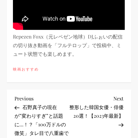
Repezen Foxx（元レペゼン地球）DJふぉいの配信
の切り抜き動画を「フルテロップ」で投稿中、ミ
ュート状態でも楽しめます。
映画おすすめ
投
Previous
Next
Previous
Next
Post
Post
石野真子の現在
整形した韓国女優・俳優
稿
が”変わりすぎ”と話題
20選！【2023年最新】
に…！？「100万ドルの
ナ
微笑」タレ目で八重歯で