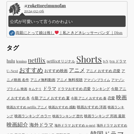
@rokettoreimunofan
2024-02-06
公式が可愛いって言うのかわよい
両親にとって娘は推し
｜私ときどきレッサーパンダ ｜Disney (
タグ
Shorts
netflix
hulu
netflixオリジナル
tvN
tvn ドラマ
lemino
おすすめ
アニメ
おすすめ映画
アニメ おすすめ 恋愛
ア
U-Next
ニメ映画 名作
アニメ無料動画
アニメ 無料視聴
アマゾンプライム
アマゾン
ドラマ
ドラマおすすめ 恋愛
ランキング
今期 アニ
プライム 映画
キムテリ
映画
メ おすすめ 冬
今期 アニメ おすすめ 夏
恋愛
今期 アニメ おすすめ 春
映画おすすめ 洋画
映画おすすめ netflix アニメ
映画おすすめ 感動
映画ランキ
映画ランキング ホラー
映画ランキング 邦画 最新
ング
映画ランキング 歴代
映画紹介
海外ドラマ
海外ドラマ おすすめ u-next
海外ドラマ おすすめ
韓国ドラマ