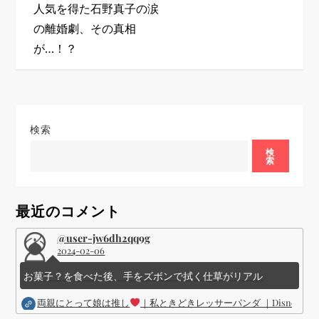
ビ
人気を得た石野真子の涙
の離婚劇、その真相
ゲ
が…！？
ー
シ
検索
ョ
検
索
ン
最近のコメント
@user-jw6dh2qq9g
2024-02-06
お菓子？を食べた後、手をズボンで拭く仕草がリアル
両親にとって娘は推し
｜私ときどきレッサーパンダ ｜Disney (