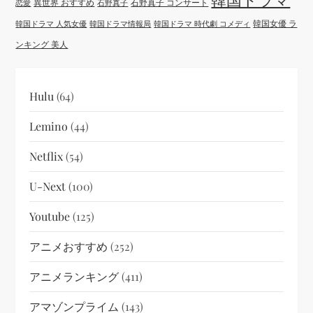
異世界 おすすめ
石野真子 コンサート
恋愛
石野真子
韓国女優 ラ
韓国ドラマ 人気女優
韓国ドラマ情報局
韓国ドラマ 時代劇 コメディ
ンキング 美人
Hulu
(64)
Lemino
(44)
Netflix
(54)
U-Next
(100)
Youtube
(125)
アニメおすすめ
(252)
アニメランキング
(411)
アマゾンプライム
(143)