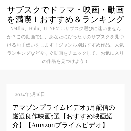
Skip
サブスクでドラマ・映画・動画
to
を満喫！おすすめ＆ランキング
content
Netflix、Hulu、U-NEXT…サブスク選びに迷いません
か？この動画では、あなたにぴったりのサブスクを見つ
けるお手伝いをします！ジャンル別おすすめ作品、人気
ランキングなど今すぐ動画をチェックして、お気に入り
の作品を見つけよう！
アマゾンプライムビデオ3月配信の
厳選良作映画5選【おすすめ映画紹
介】【Amazonプライムビデオ】