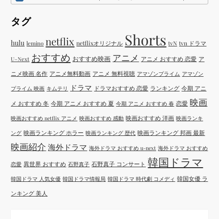
タグ
Shorts
netflix
hulu
netflixオリジナル
tvN
tvn ドラマ
lemino
おすすめ
アニメ
おすすめ映画
アニメ おすすめ 恋愛
ア
U-Next
ニメ映画 名作
アニメ無料動画
アニメ 無料視聴
アマゾンプライム
アマゾン
ドラマ
ドラマおすすめ 恋愛
ランキング
今期 アニ
プライム 映画
キムテリ
映画
メ おすすめ 冬
今期 アニメ おすすめ 夏
恋愛
今期 アニメ おすすめ 春
映画おすすめ 洋画
映画おすすめ netflix アニメ
映画おすすめ 感動
映画ランキ
映画ランキング ホラー
映画ランキング 邦画 最新
ング
映画ランキング 歴代
映画紹介
海外ドラマ
海外ドラマ おすすめ u-next
海外ドラマ おすすめ
韓国ドラマ
異世界 おすすめ
石野真子 コンサート
恋愛
石野真子
韓国女優 ラ
韓国ドラマ 人気女優
韓国ドラマ情報局
韓国ドラマ 時代劇 コメディ
ンキング 美人