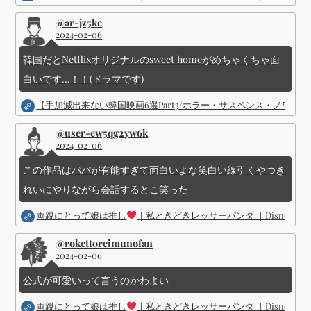
@ar-jz5kc
2024-02-06
韓国だとNetflixオリジナルのsweet homeがめちゃくちゃ面
白いです...！！(ドラマです)
【手加減出来ない韓国映画6選Part3/ホラー・サスペンス・ノワ
@user-ew5qg2yw6k
2024-02-06
この作品はパパが有能すぎて面白いよな笑白い線引くやつき
れいにやりながら会話するとこ笑った
両親にとって娘は推し
｜私ときどきレッサーパンダ ｜Disney (
@rokettoreimunofan
2024-02-06
公式が可愛いって言うのかわよい
両親にとって娘は推し
｜私ときどきレッサーパンダ ｜Disney (