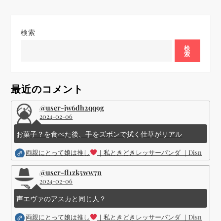
ゲ
ー
検索
シ
検
索
ョ
最近のコメント
ン
@user-jw6dh2qq9g
2024-02-06
お菓子？を食べた後、手をズボンで拭く仕草がリアル
両親にとって娘は推し
｜私ときどきレッサーパンダ ｜Disney (
@user-fl1zk5ww7n
2024-02-06
声エヴァのアスカと同じ人？
両親にとって娘は推し
｜私ときどきレッサーパンダ ｜Disney (