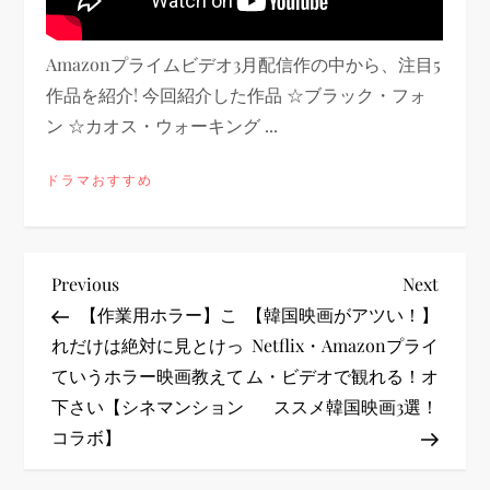
Amazonプライムビデオ3月配信作の中から、注目5
作品を紹介! 今回紹介した作品 ☆ブラック・フォ
ン ☆カオス・ウォーキング ...
ドラマおすすめ
投
Previous
Next
Previous
Next
Post
Post
【作業用ホラー】こ
【韓国映画がアツい！】
稿
れだけは絶対に見とけっ
Netflix・Amazonプライ
ていうホラー映画教えて
ム・ビデオで観れる！オ
ナ
下さい【シネマンション
ススメ韓国映画3選！
ビ
コラボ】