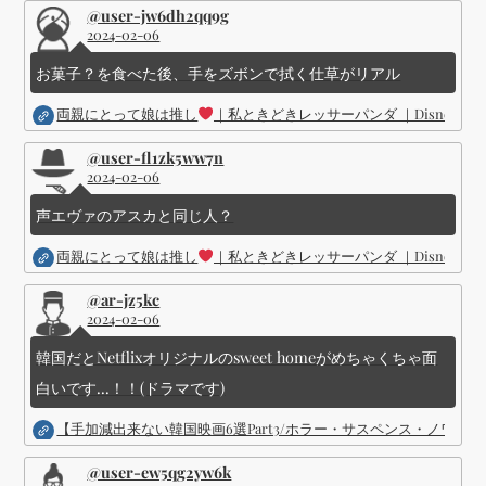
ョ
@user-jw6dh2qq9g
2024-02-06
ン
お菓子？を食べた後、手をズボンで拭く仕草がリアル
両親にとって娘は推し
｜私ときどきレッサーパンダ ｜Disney (
@user-fl1zk5ww7n
2024-02-06
声エヴァのアスカと同じ人？
両親にとって娘は推し
｜私ときどきレッサーパンダ ｜Disney (
@ar-jz5kc
2024-02-06
韓国だとNetflixオリジナルのsweet homeがめちゃくちゃ面
白いです...！！(ドラマです)
【手加減出来ない韓国映画6選Part3/ホラー・サスペンス・ノワ
@user-ew5qg2yw6k