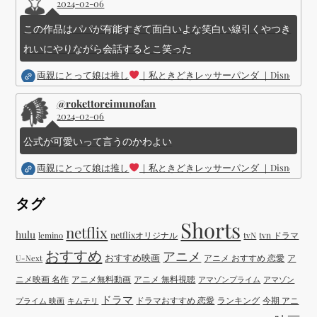
2024-02-06
この作品はパパが有能すぎて面白いよな笑白い線引くやつき
れいにやりながら会話するとこ笑った
両親にとって娘は推し
｜私ときどきレッサーパンダ ｜Disney (
@rokettoreimunofan
2024-02-06
公式が可愛いって言うのかわよい
両親にとって娘は推し
｜私ときどきレッサーパンダ ｜Disney (
タグ
Shorts
netflix
hulu
netflixオリジナル
tvN
tvn ドラマ
lemino
おすすめ
アニメ
おすすめ映画
アニメ おすすめ 恋愛
ア
U-Next
ニメ映画 名作
アニメ無料動画
アニメ 無料視聴
アマゾンプライム
アマゾン
ドラマ
ドラマおすすめ 恋愛
ランキング
今期 アニ
プライム 映画
キムテリ