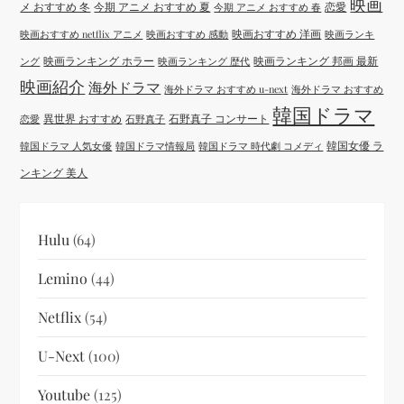
映画
メ おすすめ 冬
今期 アニメ おすすめ 夏
恋愛
今期 アニメ おすすめ 春
映画おすすめ 洋画
映画おすすめ netflix アニメ
映画おすすめ 感動
映画ランキ
映画ランキング ホラー
映画ランキング 邦画 最新
ング
映画ランキング 歴代
映画紹介
海外ドラマ
海外ドラマ おすすめ u-next
海外ドラマ おすすめ
韓国ドラマ
異世界 おすすめ
石野真子 コンサート
恋愛
石野真子
韓国女優 ラ
韓国ドラマ 人気女優
韓国ドラマ情報局
韓国ドラマ 時代劇 コメディ
ンキング 美人
Hulu
(64)
Lemino
(44)
Netflix
(54)
U-Next
(100)
Youtube
(125)