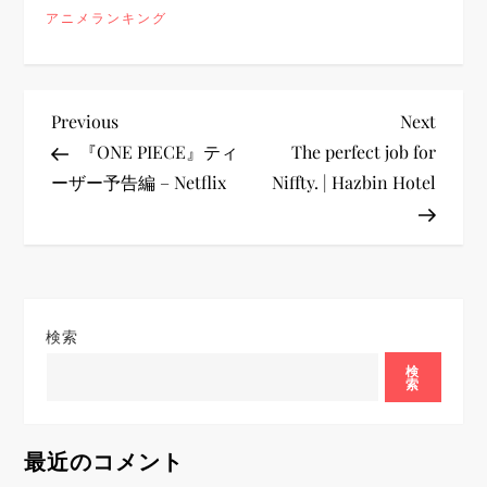
アニメランキング
投
Previous
Next
Previous
Next
Post
Post
『ONE PIECE』ティ
The perfect job for
稿
ーザー予告編 – Netflix
Niffty. | Hazbin Hotel
ナ
ビ
ゲ
検索
ー
検
索
シ
最近のコメント