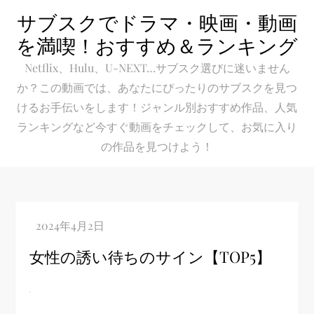
Skip
サブスクでドラマ・映画・動画
to
を満喫！おすすめ＆ランキング
content
Netflix、Hulu、U-NEXT…サブスク選びに迷いません
か？この動画では、あなたにぴったりのサブスクを見つ
けるお手伝いをします！ジャンル別おすすめ作品、人気
ランキングなど今すぐ動画をチェックして、お気に入り
の作品を見つけよう！
女性の誘い待ちのサイン【TOP5】