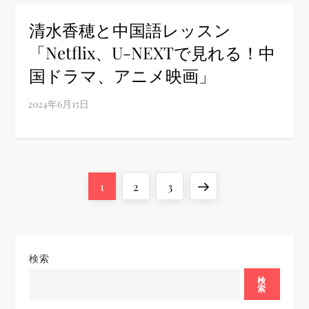
清水香穂と中国語レッスン
「Netflix、U-NEXTで見れる！中
国ドラマ、アニメ映画」
投
Page
Page
Page
Next
1
2
3
稿
page
の
検索
ペ
検
索