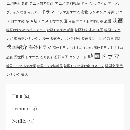
ニメ映画 名作
アニメ無料動画
アニメ 無料視聴
アマゾンプライム
アマゾン
ドラマ
ドラマおすすめ 恋愛
ランキング
今期 アニ
プライム 映画
キムテリ
映画
メ おすすめ 冬
今期 アニメ おすすめ 夏
恋愛
今期 アニメ おすすめ 春
映画おすすめ 洋画
映画おすすめ netflix アニメ
映画おすすめ 感動
映画ランキ
映画ランキング ホラー
映画ランキング 邦画 最新
ング
映画ランキング 歴代
映画紹介
海外ドラマ
海外ドラマ おすすめ u-next
海外ドラマ おすすめ
韓国ドラマ
異世界 おすすめ
石野真子 コンサート
恋愛
石野真子
韓国女優 ラ
韓国ドラマ 人気女優
韓国ドラマ情報局
韓国ドラマ 時代劇 コメディ
ンキング 美人
Hulu
(64)
Lemino
(44)
Netflix
(54)