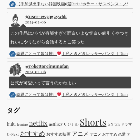
【手加減出来ない韓国映画6選Part3/ホラー・サスペンス・ノワ
@user-ew5qg2yw6k
2024-02-06
この作品はパパが有能すぎて面白いよな笑白い線引くやつき
れいにやりながら会話するとこ笑った
両親にとって娘は推し
｜私ときどきレッサーパンダ ｜Disney (
@rokettoreimunofan
2024-02-06
公式が可愛いって言うのかわよい
両親にとって娘は推し
｜私ときどきレッサーパンダ ｜Disney (
タグ
Shorts
netflix
hulu
netflixオリジナル
tvN
tvn ドラマ
lemino
おすすめ
アニメ
おすすめ映画
アニメ おすすめ 恋愛
ア
U-Next