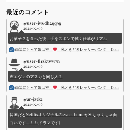
ー
最近のコメント
ジ
@user-jw6dh2qq9g
送
2024-02-06
お菓子？を食べた後、手をズボンで拭く仕草がリアル
り
両親にとって娘は推し
｜私ときどきレッサーパンダ ｜Disney (
@user-fl1zk5ww7n
2024-02-06
声エヴァのアスカと同じ人？
両親にとって娘は推し
｜私ときどきレッサーパンダ ｜Disney (
@ar-jz5kc
2024-02-06
韓国だとNetflixオリジナルのsweet homeがめちゃくちゃ面
白いです...！！(ドラマです)